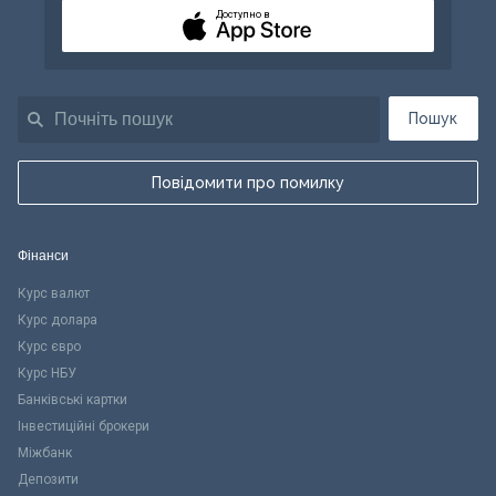
Доступно в
Пошук
Повідомити про помилку
Фінанси
Курс валют
Курс долара
Курс євро
Курс НБУ
Банківські картки
Інвестиційні брокери
Міжбанк
Депозити