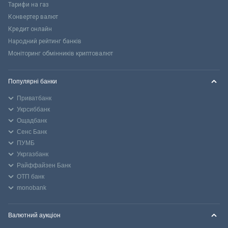
Тарифи на газ
Конвертер валют
Кредит онлайн
Народний рейтинг банків
Моніторинг обмінників криптовалют
Популярні банки
Приватбанк
Укрсиббанк
Ощадбанк
Сенс Банк
ПУМБ
Укргазбанк
Райффайзен Банк
ОТП банк
monobank
Валютний аукціон