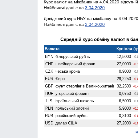
Курс валют на міжбанку на 4.04.2020 відсутній
Найближчі дані є на
3.04.2020
Довідковий курс НБУ на міжбанку на 4.04.2020
Найближчі дані є на
3.04.2020
Середній курс обміну валют в банк
Валюта
Купівля (гр
BYN
білоруський рубль
12,5000
0.
CHF
швейцарський франк
27,0000
-0.
CZK
чеська крона
0,9000
0.
EUR
Євро
29,2250
-0.
GBP
фунт стерлінгів Велико­британії
32,2500
-0.
HUF
угорський форинт
0,0750
0.
ILS
ізраїльський шекель
6,5000
0.
PLN
польський злотий
5,9000
-0.
RUB
російський рубль
0,3100
-0.
USD
долар США
27,2000
-0.
к