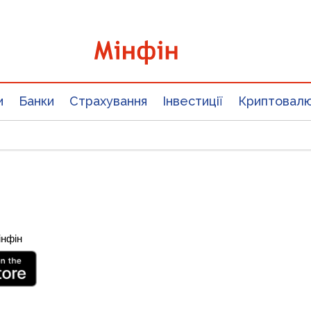
и
Банки
Страхування
Інвестиції
Криптовал
інфін