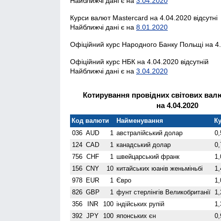
Найближчі дані є на
3.04.2020
Курси валют Mastercard на 4.04.2020 відсутні
Найближчі дані є на
8.01.2020
Офіційний курс Народного Банку Польщі на 4.
Офіційний курс НБК на 4.04.2020 відсутній
Найближчі дані є на
3.04.2020
Котирування провідних світових валю
на 4.04.2020
Код валюти
Найменування
Ку
036
AUD
1
австралійський долар
0,
124
CAD
1
канадський долар
0,
756
CHF
1
швейцарський франк
1,
156
CNY
10
китайських юанів женьмiньбi
1,
978
EUR
1
Євро
1,
826
GBP
1
фунт стерлінгів Велико­британії
1,
356
INR
100
індійських рупій
1,
392
JPY
100
японських єн
0,