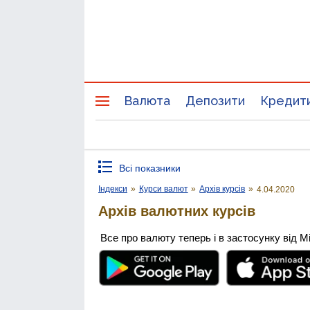
Валюта
Депозити
Кредит
Всі показники
Індекси
»
Курси валют
»
Архів курсів
»
4.04.2020
Архів валютних курсів
Все про валюту теперь і в застосунку від М