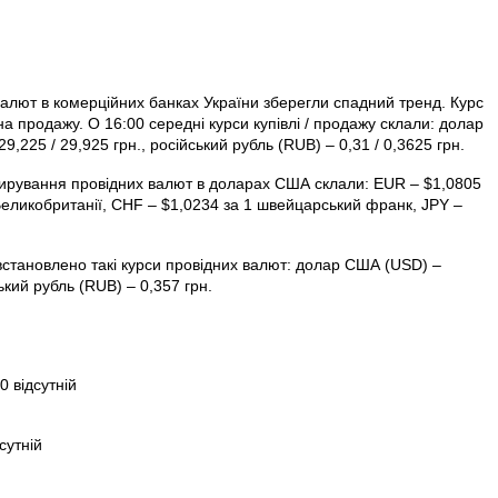
 валют в комерційних банках України зберегли спадний тренд. Курс
 на продажу. О 16:00 середні курси купівлі / продажу склали: долар
9,225 / 29,925 грн., російський рубль (RUB) – 0,31 / 0,3625 грн.
тирування провідних валют в доларах США склали: EUR – $1,0805
 Велико­британії, CHF – $1,0234 за 1 швейцарський франк, JPY –
встановлено такі курси провідних валют: долар США (USD) –
ький рубль (RUB) – 0,357 грн.
 відсутній
сутній