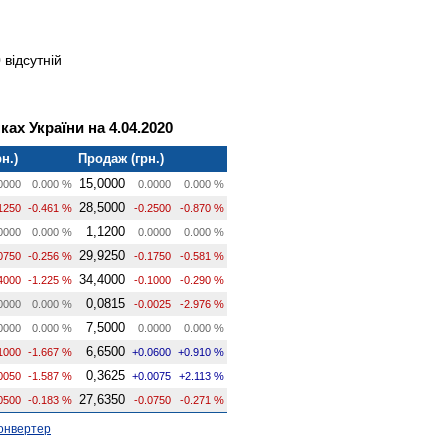
 відсутній
ах України на 4.04.2020
н.)
Продаж (грн.)
15,0000
0000
0.000 %
0.0000
0.000 %
28,5000
1250
-0.461 %
-0.2500
-0.870 %
1,1200
0000
0.000 %
0.0000
0.000 %
29,9250
0750
-0.256 %
-0.1750
-0.581 %
34,4000
4000
-1.225 %
-0.1000
-0.290 %
0,0815
0000
0.000 %
-0.0025
-2.976 %
7,5000
0000
0.000 %
0.0000
0.000 %
6,6500
1000
-1.667 %
+0.0600
+0.910 %
0,3625
0050
-1.587 %
+0.0075
+2.113 %
27,6350
0500
-0.183 %
-0.0750
-0.271 %
онвертер