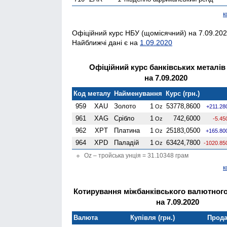
к
Офіційний курс НБУ (щомісячний) на 7.09.2020
Найближчі дані є на
1.09.2020
Офіційний курс банківських металів
на 7.09.2020
Код металу
Найменування
Курс (грн.)
959
XAU
Золото
1
53778,8600
Oz
+211.28
961
XAG
Срібло
1
742,6000
Oz
-5.45
962
XPT
Платина
1
25183,0500
Oz
+165.80
964
XPD
Паладій
1
63424,7800
Oz
-1020.85
Oz – тройська унція = 31.10348 грам
к
Котирування міжбанківського валютного
на 7.09.2020
Валюта
Купівля (грн.)
Прода