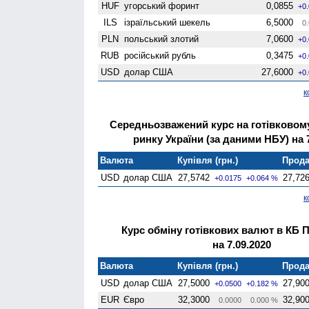
HUF
угорський форинт
0,0855
+0
ILS
ізраїльський шекель
6,5000
0.
PLN
польський злотий
7,0600
+0
RUB
російський рубль
0,3475
+0
USD
долар США
27,6000
+0
к
Середньозважений курс на готівково
ринку України (за даними НБУ) на 7
Валюта
Купівля (грн.)
Прода
USD
долар США
27,5742
27,72
+0.0175
+0.064 %
к
Курс обміну готівкових валют в КБ 
на 7.09.2020
Валюта
Купівля (грн.)
Прода
USD
долар США
27,5000
27,90
+0.0500
+0.182 %
EUR
Євро
32,3000
32,90
0.0000
0.000 %