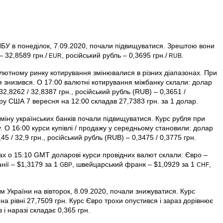
НБУ в понеділок, 7.09.2020, почали підвищуватися. Зрештою вони
– 32,8589 грн./
, російський рубль – 0,3695 грн./
.
EUR
RUB
алютному ринку котирування змінювалися в різних діапазонах. При
я знизився. О 17:00 валютні котирування міжбанку склали: долар
32,8262 / 32,8387 грн., російський рубль (RUB) – 0,3651 /
ру США 7 вересня на 12:00 складав 27,7383 грн. за 1 долар.
бміну українських банків почали підвищуватися. Курс рубля при
у. О 16:00 курси купівлі / продажу у середньому становили: долар
45 / 32,9 грн., російський рубль (RUB) – 0,3475 / 0,3775 грн.
ках о 15:10 GMT доларові курси провідних валют склали: Євро –
анії – $1,3179 за 1
, швейцарський франк – $1,0929 за 1
,
GBP
CHF
 України на вівторок, 8.09.2020, почали знижуватися. Курс
а рівні 27,7509 грн. Курс Євро трохи опустився і зараз дорівнює
 і наразі складає 0,365 грн.