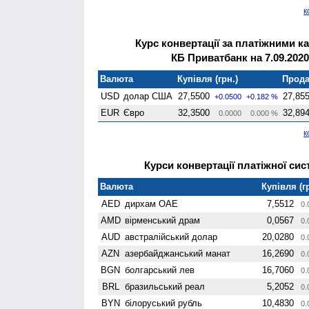
к
Курс конвертації за платіжними к
КБ Приватбанк на 7.09.2020
Валюта
Купівля (грн.)
Прода
USD
долар США
27,5500
27,85
+0.0500
+0.182 %
EUR
Євро
32,3500
32,89
0.0000
0.000 %
к
Курси конвертації платіжної сист
Валюта
Купівля (г
AED
дирхам ОАЕ
7,5512
0.
AMD
вiрменський драм
0,0567
0.
AUD
австралійський долар
20,0280
0.
AZN
азербайджанський манат
16,2690
0.
BGN
болгарський лев
16,7060
0.
BRL
бразильський реал
5,2052
0.
BYN
білоруський рубль
10,4830
0.