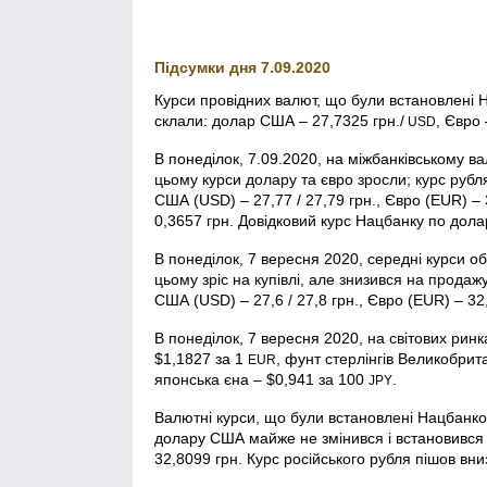
Підсумки дня 7.09.2020
Курси провідних валют, що були встановлені 
склали: долар США – 27,7325 грн./
, Євро 
USD
В понеділок, 7.09.2020, на міжбанківському в
цьому курси долару та євро зросли; курс рубл
США (USD) – 27,77 / 27,79 грн., Євро (EUR) – 
0,3657 грн. Довідковий курс Нацбанку по дола
В понеділок, 7 вересня 2020, середні курси о
цьому зріс на купівлі, але знизився на продаж
США (USD) – 27,6 / 27,8 грн., Євро (EUR) – 32,
В понеділок, 7 вересня 2020, на світових рин
$1,1827 за 1
, фунт стерлінгів Велико­брит
EUR
японська єна – $0,941 за 100
.
JPY
Валютні курси, що були встановлені Нацбанком
долару США майже не змінився і встановився н
32,8099 грн. Курс російського рубля пішов вниз