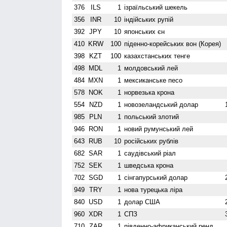
376
ILS
1
ізраїльський шекель
356
INR
10
індійських рупій
392
JPY
10
японських єн
410
KRW
100
піденно-корейських вон (Корея)
398
KZT
100
казахстанських тенге
498
MDL
1
молдовський лей
484
MXN
1
мексиканське песо
578
NOK
1
норвезька крона
554
NZD
1
ново­зеландський долар
985
PLN
1
польський злотий
946
RON
1
новий румунський лей
643
RUB
10
російських рублів
682
SAR
1
саудівський ріал
752
SEK
1
шведська крона
702
SGD
1
сінгапурський долар
949
TRY
1
нова турецька ліра
840
USD
1
долар США
960
XDR
1
СПЗ
710
ZAR
1
південно-африканський ренд