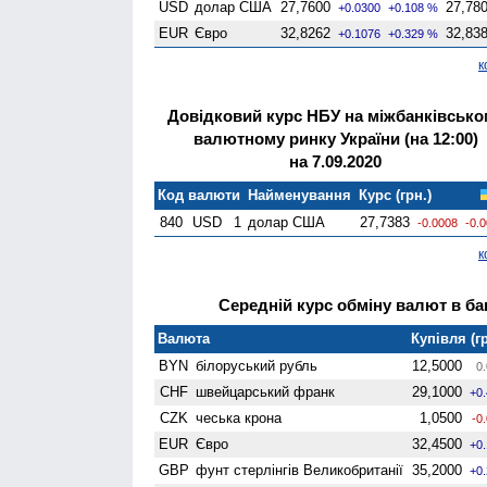
USD
долар США
27,7600
27,78
+0.0300
+0.108 %
EUR
Євро
32,8262
32,83
+0.1076
+0.329 %
к
Довідковий курс НБУ на міжбанківсько
валютному ринку України (на 12:00)
на 7.09.2020
Код валюти
Найменування
Курс (грн.)
840
USD
1
долар США
27,7383
-0.0008
-0.
к
Середній курс обміну валют в бан
Валюта
Купівля (гр
BYN
білоруський рубль
12,5000
0.
CHF
швейцарський франк
29,1000
+0
CZK
чеська крона
1,0500
-0
EUR
Євро
32,4500
+0
GBP
фунт стерлінгів Велико­британії
35,2000
+0