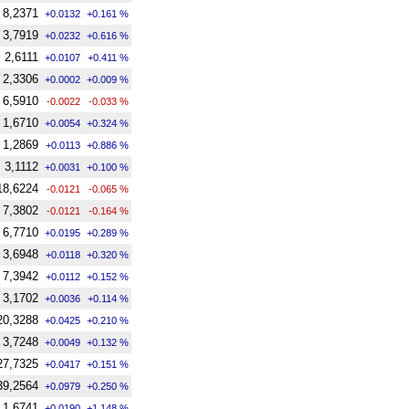
8,2371
+0.0132
+0.161 %
3,7919
+0.0232
+0.616 %
2,6111
+0.0107
+0.411 %
2,3306
+0.0002
+0.009 %
6,5910
-0.0022
-0.033 %
1,6710
+0.0054
+0.324 %
1,2869
+0.0113
+0.886 %
3,1112
+0.0031
+0.100 %
18,6224
-0.0121
-0.065 %
7,3802
-0.0121
-0.164 %
6,7710
+0.0195
+0.289 %
3,6948
+0.0118
+0.320 %
7,3942
+0.0112
+0.152 %
3,1702
+0.0036
+0.114 %
20,3288
+0.0425
+0.210 %
3,7248
+0.0049
+0.132 %
27,7325
+0.0417
+0.151 %
39,2564
+0.0979
+0.250 %
1,6741
+0.0190
+1.148 %