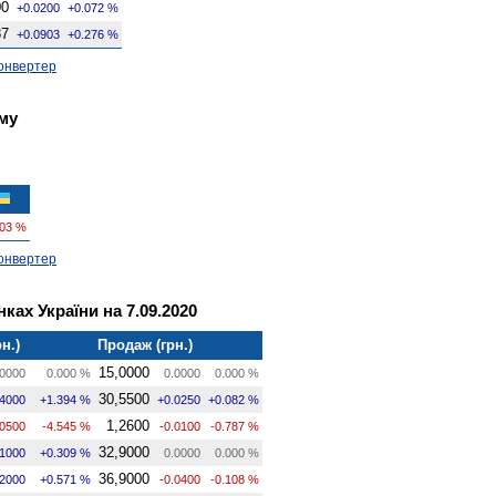
00
+0.0200
+0.072 %
87
+0.0903
+0.276 %
онвертер
му
003 %
онвертер
ках України на 7.09.2020
н.)
Продаж (грн.)
15,0000
0000
0.000 %
0.0000
0.000 %
30,5500
.4000
+1.394 %
+0.0250
+0.082 %
1,2600
.0500
-4.545 %
-0.0100
-0.787 %
32,9000
.1000
+0.309 %
0.0000
0.000 %
36,9000
.2000
+0.571 %
-0.0400
-0.108 %