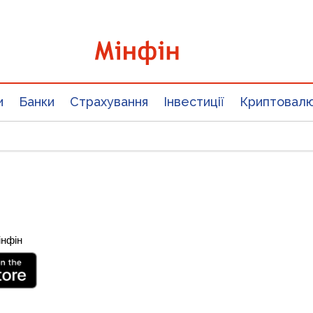
и
Банки
Страхування
Інвестиції
Криптовал
інфін