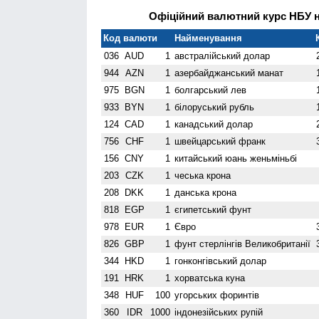
Офіційний валютний курс НБУ на
Код валюти
Найменування
036
AUD
1
австралійський долар
944
AZN
1
азербайджанський манат
975
BGN
1
болгарський лев
933
BYN
1
білоруський рубль
124
CAD
1
канадський долар
756
CHF
1
швейцарський франк
156
CNY
1
китайський юань женьмiньбi
203
CZK
1
чеська крона
208
DKK
1
данська крона
818
EGP
1
єгипетський фунт
978
EUR
1
Євро
826
GBP
1
фунт стерлінгів Велико­британії
344
HKD
1
гонконгівський долар
191
HRK
1
хорватська куна
348
HUF
100
угорських форинтів
360
IDR
1000
індонезійських рупій