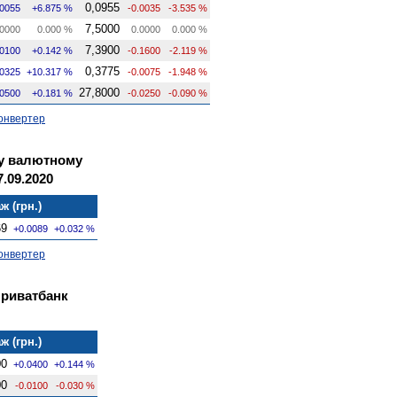
0,0955
.0055
+6.875 %
-0.0035
-3.535 %
7,5000
0000
0.000 %
0.0000
0.000 %
7,3900
.0100
+0.142 %
-0.1600
-2.119 %
0,3775
.0325
+10.317 %
-0.0075
-1.948 %
27,8000
.0500
+0.181 %
-0.0250
-0.090 %
онвертер
му валютному
.09.2020
ж (грн.)
69
+0.0089
+0.032 %
онвертер
Приватбанк
ж (грн.)
00
+0.0400
+0.144 %
00
-0.0100
-0.030 %