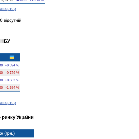
онвертер
 відсутній
 НБУ
00
+0.394 %
00
-0.729 %
00
+0.663 %
00
-1.584 %
онвертер
 ринку України
ж (грн.)