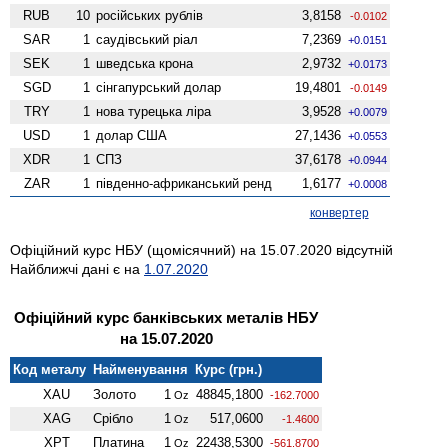
RUB
10
російських рублів
3,8158
-0.0102
SAR
1
саудівський ріал
7,2369
+0.0151
SEK
1
шведська крона
2,9732
+0.0173
SGD
1
сінгапурський долар
19,4801
-0.0149
TRY
1
нова турецька ліра
3,9528
+0.0079
USD
1
долар США
27,1436
+0.0553
XDR
1
СПЗ
37,6178
+0.0944
ZAR
1
південно-африканський ренд
1,6177
+0.0008
конвертер
Офіційний курс НБУ (щомісячний) на 15.07.2020 відсутній
Найближчі дані є на
1.07.2020
Офіційний курс банківських металів НБУ
на 15.07.2020
Код металу
Найменування
Курс (грн.)
XAU
Золото
1
48845,1800
Oz
-162.7000
XAG
Срібло
1
517,0600
Oz
-1.4600
XPT
Платина
1
22438,5300
Oz
-561.8700