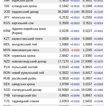
INR
індійська рупія
0,3614
0,3631
+0.0033
+0.0032
ISK
ісландська крона
0,1942
0,1948
+0.0016
+0.0018
JOD
іорданський динар
38,2560
38,5010
+0.1690
+0.2120
JPY
японська єна
0,2532
0,2555
+0.0014
+0.0025
KGS
киргизький сом
0,3500
0,3511
+0.0010
+0.0014
піденно-корейська вона
KRW
0,0226
0,0227
+0.0001
+0.0001
(Корея)
KZT
казахстанський тенге
0,0658
0,0660
+0.0004
+0.0003
MDL
молдовський лей
1,5966
1,6069
+0.0013
+0.0041
MXN
мексиканське песо
1,2013
1,2245
-0.0029
+0.0147
NOK
норвезька крона
2,8842
2,9380
+0.0314
+0.0432
NZD
ново­зеландський долар
17,7170
17,9390
+0.1240
+0.1070
PLN
польський злотий
6,9163
6,9815
+0.0956
+0.0717
RON
новий румунський лей
6,3922
6,4417
+0.0643
+0.0620
RUB
російський рубль
0,3818
0,3857
+0.0026
+0.0017
SEK
шведська крона
2,9788
3,0157
+0.0410
+0.0359
SGD
сінгапурський долар
19,5090
19,6390
+0.1140
+0.1080
THB
таїландський бат
0,8603
0,8667
+0.0046
+0.0023
TJS
таджицький сомоні
2,6353
2,6432
+0.0116
+0.0146