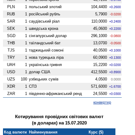
PLN
1
польський злотий
104,4400
+0.2600
RUB
1
російський рубль
5,7900
-0.0200
SAR
1
саудівський ріал
110,0000
+0.2400
SEK
1
шведська крона
45,0600
+0.2200
SGD
1
сінгапурський долар
296,1000
-0.0800
THB
1
таїландський бат
13,0700
-0.0500
TJS
1
таджицький сомоні
40,0500
+0.1000
TRY
1
нова турецька ліра
60,0900
+0.1300
UAH
1
українська гривня
15,2200
+0.0200
USD
1
долар США
412,5500
+0.8900
UZS
100
узбецьких сумів
4,0500
0.0000
XDR
1
СПЗ
571,6000
+1.6700
ZAR
1
південно-африканський ренд
24,5500
+0.0300
конвертер
Котирування провідних світових валют
(в доларах) на 15.07.2020
Код валюти
Найменування
Курс ($)