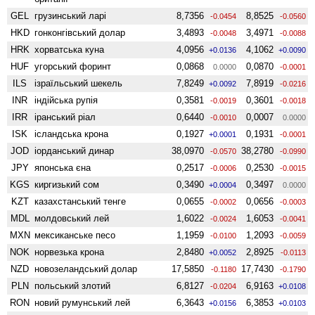
GEL
грузинський ларі
8,7356
8,8525
-0.0454
-0.0560
HKD
гонконгівський долар
3,4893
3,4971
-0.0048
-0.0088
HRK
хорватська куна
4,0956
4,1062
+0.0136
+0.0090
HUF
угорський форинт
0,0868
0,0870
0.0000
-0.0001
ILS
ізраїльський шекель
7,8249
7,8919
+0.0092
-0.0216
INR
індійська рупія
0,3581
0,3601
-0.0019
-0.0018
IRR
іранський ріал
0,6440
0,0007
-0.0010
0.0000
ISK
ісландська крона
0,1927
0,1931
+0.0001
-0.0001
JOD
іорданський динар
38,0970
38,2780
-0.0570
-0.0990
JPY
японська єна
0,2517
0,2530
-0.0006
-0.0015
KGS
киргизький сом
0,3490
0,3497
+0.0004
0.0000
KZT
казахстанський тенге
0,0655
0,0656
-0.0002
-0.0003
MDL
молдовський лей
1,6022
1,6053
-0.0024
-0.0041
MXN
мексиканське песо
1,1959
1,2093
-0.0100
-0.0059
NOK
норвезька крона
2,8480
2,8925
+0.0052
-0.0113
NZD
ново­зеландський долар
17,5850
17,7430
-0.1180
-0.1790
PLN
польський злотий
6,8127
6,9163
-0.0204
+0.0108
RON
новий румунський лей
6,3643
6,3853
+0.0156
+0.0103