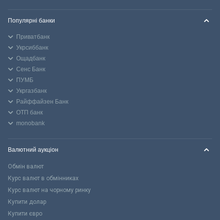
Популярні банки
Приватбанк
Укрсиббанк
Ощадбанк
Сенс Банк
ПУМБ
Укргазбанк
Райффайзен Банк
ОТП банк
monobank
Валютний аукціон
Обмін валют
Курс валют в обмінниках
Курс валют на чорному ринку
Купити долар
Купити євро