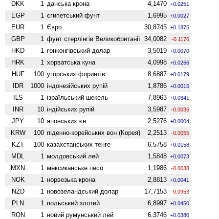
DKK
1
данська крона
4,1470
+0.0251
EGP
1
єгипетський фунт
1,6995
+0.0027
EUR
1
Євро
30,8745
+0.1875
GBP
1
фунт стерлінгів Велико­британії
34,0082
-0.1176
HKD
1
гонконгівський долар
3,5019
+0.0070
HRK
1
хорватська куна
4,0998
+0.0266
HUF
100
угорських форинтів
8,6887
+0.0179
IDR
1000
індонезійських рупій
1,8786
+0.0015
ILS
1
ізраїльський шекель
7,8963
+0.0341
INR
10
індійських рупій
3,5987
-0.0036
JPY
10
японських єн
2,5276
+0.0004
KRW
100
піденно-корейських вон (Корея)
2,2513
-0.0055
KZT
100
казахстанських тенге
6,5758
+0.0158
MDL
1
молдовський лей
1,5848
+0.0073
MXN
1
мексиканське песо
1,1986
-0.0038
NOK
1
норвезька крона
2,8813
+0.0041
NZD
1
ново­зеландський долар
17,7153
-0.0953
PLN
1
польський злотий
6,8997
+0.0450
RON
1
новий румунський лей
6,3746
+0.0380