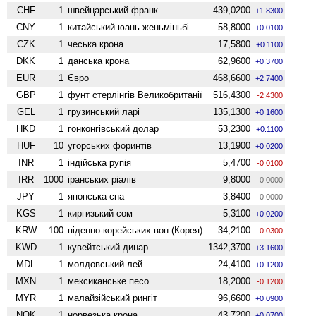
CHF
1
швейцарський франк
439,0200
+1.8300
CNY
1
китайський юань женьмiньбi
58,8000
+0.0100
CZK
1
чеська крона
17,5800
+0.1100
DKK
1
данська крона
62,9600
+0.3700
EUR
1
Євро
468,6600
+2.7400
GBP
1
фунт стерлінгів Велико­британії
516,4300
-2.4300
GEL
1
грузинський ларі
135,1300
+0.1600
HKD
1
гонконгівський долар
53,2300
+0.1100
HUF
10
угорських форинтів
13,1900
+0.0200
INR
1
індійська рупія
5,4700
-0.0100
IRR
1000
іранських ріалів
9,8000
0.0000
JPY
1
японська єна
3,8400
0.0000
KGS
1
киргизький сом
5,3100
+0.0200
KRW
100
піденно-корейських вон (Корея)
34,2100
-0.0300
KWD
1
кувейтський динар
1342,3700
+3.1600
MDL
1
молдовський лей
24,4100
+0.1200
MXN
1
мексиканське песо
18,2000
-0.1200
MYR
1
малайзійський рингіт
96,6600
+0.0900
NOK
1
норвезька крона
43,7200
+0.0700