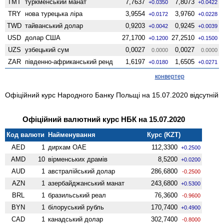
TMT
туркменський манат
7,7637
7,8073
+0.0350
+0.0422
TRY
нова турецька ліра
3,9554
3,9760
+0.0172
+0.0228
TWD
тайванський долар
0,9203
0,9245
+0.0042
+0.0039
USD
долар США
27,1700
27,2510
+0.1200
+0.1500
UZS
узбецький сум
0,0027
0,0027
0.0000
0.0000
ZAR
південно-африканський ренд
1,6197
1,6505
+0.0180
+0.0271
конвертер
Офіційний курс Народного Банку Польщі на 15.07.2020 відсутній
Офіційний валютний курс НБК на 15.07.2020
Код валюти
Найменування
Курс (KZT)
AED
1
дирхам ОАЕ
112,3300
+0.2500
AMD
10
вiрменських драмів
8,5200
+0.0200
AUD
1
австралійський долар
286,6800
-0.2500
AZN
1
азербайджанський манат
243,6800
+0.5300
BRL
1
бразильський реал
76,3600
-0.9600
BYN
1
білоруський рубль
170,7400
+0.4900
CAD
1
канадський долар
302,7400
-0.8000