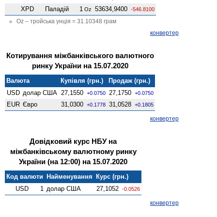
XPD
Паладій
1
53634,9400
Oz
-546.8100
Oz – тройська унція = 31.10348 грам
конвертер
Котирування міжбанківського валютного
ринку України на 15.07.2020
Валюта
Купівля (грн.)
Продаж (грн.)
USD
долар США
27,1550
27,1750
+0.0750
+0.0750
EUR
Євро
31,0300
31,0528
+0.1778
+0.1805
конвертер
Довідковий курс НБУ на
міжбанківському валютному ринку
України (на 12:00) на 15.07.2020
Код валюти
Найменування
Курс (грн.)
USD
1
долар США
27,1052
-0.0526
конвертер