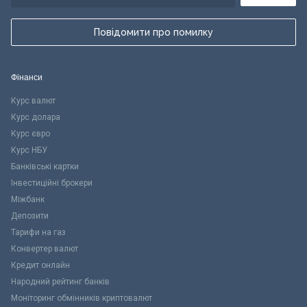
Повідомити про помилку
Фінанси
Курс валют
Курс долара
Курс євро
Курс НБУ
Банківські картки
Інвестиційні брокери
Міжбанк
Депозити
Тарифи на газ
Конвертер валют
Кредит онлайн
Народний рейтинг банків
Моніторинг обмінників криптовалют