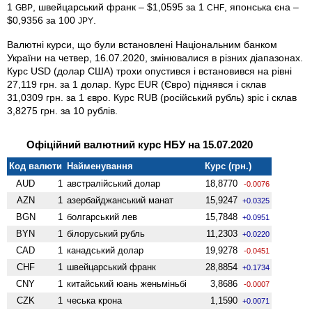
1
, швейцарський франк – $1,0595 за 1
, японська єна –
GBP
CHF
$0,9356 за 100
.
JPY
Валютні курси, що були встановлені Національним банком
України на четвер, 16.07.2020, змінювалися в різних діапазонах.
Курс USD (долар США) трохи опустився і встановився на рівні
27,119 грн. за 1 долар. Курс EUR (Євро) піднявся і склав
31,0309 грн. за 1 євро. Курс RUB (російський рубль) зріс і склав
3,8275 грн. за 10 рублів.
Офіційний валютний курс НБУ на 15.07.2020
Код валюти
Найменування
Курс (грн.)
AUD
1
австралійський долар
18,8770
-0.0076
AZN
1
азербайджанський манат
15,9247
+0.0325
BGN
1
болгарський лев
15,7848
+0.0951
BYN
1
білоруський рубль
11,2303
+0.0220
CAD
1
канадський долар
19,9278
-0.0451
CHF
1
швейцарський франк
28,8854
+0.1734
CNY
1
китайський юань женьмiньбi
3,8686
-0.0007
CZK
1
чеська крона
1,1590
+0.0071