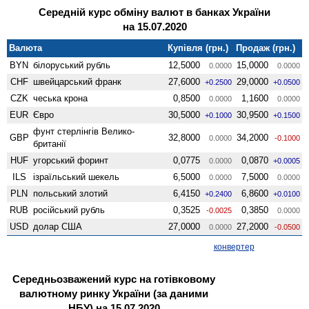
Середній курс обміну валют в банках України
на 15.07.2020
Валюта
Купівля (грн.)
Продаж (грн.)
BYN
білоруський рубль
12,5000
15,0000
0.0000
0.0000
CHF
швейцарський франк
27,6000
29,0000
+0.2500
+0.0500
CZK
чеська крона
0,8500
1,1600
0.0000
0.0000
EUR
Євро
30,5000
30,9500
+0.1000
+0.1500
фунт стерлінгів Велико­
GBP
32,8000
34,2000
0.0000
-0.1000
британії
HUF
угорський форинт
0,0775
0,0870
0.0000
+0.0005
ILS
ізраїльський шекель
6,5000
7,5000
0.0000
0.0000
PLN
польський злотий
6,4150
6,8600
+0.2400
+0.0100
RUB
російський рубль
0,3525
0,3850
-0.0025
0.0000
USD
долар США
27,0000
27,2000
0.0000
-0.0500
конвертер
Середньозважений курс на готівковому
валютному ринку України (за даними
НБУ) на 15.07.2020