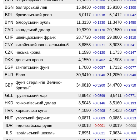
BGN
болгарський лев
15,8430
15,9380
+0.0850
+0.1300
BRL
бразильський реал
5,0117
5,1412
+0.0518
+0.0642
BYN
білоруський рубль
11,3130
11,3470
+0.1330
+0.1450
CAD
канадський долар
19,9390
20,1580
+0.1170
+0.1700
CHF
швейцарський франк
28,7720
29,0800
+0.0690
+0.1910
CNY
китайський юань женьмiньбi
3,8858
3,9033
+0.0271
+0.0341
CZK
чеська крона
1,1598
1,1733
+0.0120
+0.0147
DKK
данська крона
4,1550
4,1908
+0.0402
+0.0381
EGP
єгипетський фунт
1,7080
1,7132
+0.0057
+0.0077
EUR
Євро
30,9410
31,2050
+0.3040
+0.2940
фунт стерлінгів Велико­
GBP
34,0810
34,4700
+0.3200
+0.2710
британії
GEL
грузинський ларі
8,8842
8,9411
+0.0599
+0.0771
HKD
гонконгівський долар
3,5043
3,5160
+0.0146
+0.0193
HRK
хорватська куна
4,1090
4,1433
+0.0408
+0.0387
HUF
угорський форинт
0,0871
0,0883
+0.0009
+0.0013
IDR
індонезійська рупія
0,0018
0,0019
-0.0001
0.0000
ILS
ізраїльський шекель
7,8951
7,9634
+0.0621
+0.0760