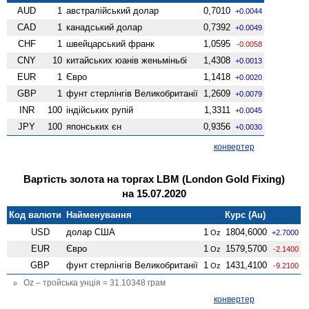
AUD
1
австралійський долар
0,7010
+0.0044
CAD
1
канадський долар
0,7392
+0.0049
CHF
1
швейцарський франк
1,0595
-0.0058
CNY
10
китайських юанів женьмiньбi
1,4308
+0.0013
EUR
1
Євро
1,1418
+0.0020
GBP
1
фунт стерлінгів Велико­британії
1,2609
+0.0079
INR
100
індійських рупій
1,3311
+0.0045
JPY
100
японських єн
0,9356
+0.0030
конвертер
Вартість золота на торгах LBM (London Gold Fixing)
на 15.07.2020
Код валюти
Найменування
Курс (Au)
USD
долар США
1
1804,6000
Oz
+2.7000
EUR
Євро
1
1579,5700
Oz
-2.1400
GBP
фунт стерлінгів Велико­британії
1
1431,4100
Oz
-9.2100
Oz – тройська унція = 31.10348 грам
конвертер