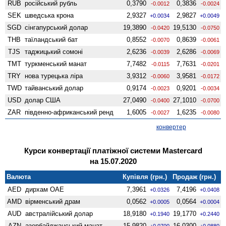
RUB
російський рубль
0,3790
0,3836
-0.0012
-0.0024
SEK
шведська крона
2,9327
2,9827
+0.0034
+0.0049
SGD
сінгапурський долар
19,3890
19,5130
-0.0420
-0.0750
THB
таїландський бат
0,8552
0,8639
-0.0070
-0.0061
TJS
таджицький сомоні
2,6236
2,6286
-0.0039
-0.0069
TMT
туркменський манат
7,7482
7,7631
-0.0115
-0.0201
TRY
нова турецька ліра
3,9312
3,9581
-0.0060
-0.0172
TWD
тайванський долар
0,9174
0,9201
-0.0023
-0.0034
USD
долар США
27,0490
27,1010
-0.0400
-0.0700
ZAR
південно-африканський ренд
1,6005
1,6235
-0.0027
-0.0080
конвертер
Курси конвертації платіжної системи Mastercard
на 15.07.2020
Валюта
Купівля (грн.)
Продаж (грн.)
AED
дирхам ОАЕ
7,3961
7,4196
+0.0326
+0.0408
AMD
вiрменський драм
0,0562
0,0564
+0.0005
+0.0004
AUD
австралійський долар
18,9180
19,1770
+0.1940
+0.2440
AZN
азербайджанський манат
15,9820
16,0300
+0.0700
+0.0880