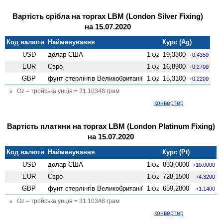
Вартість срібла на торгах LBM (London Silver Fixing)
на 15.07.2020
Код валюти
Найменування
Курс (Ag)
USD
долар США
1
19,3300
Oz
+0.4350
EUR
Євро
1
16,8900
Oz
+0.2700
GBP
фунт стерлінгів Велико­британії
1
15,3100
Oz
+0.2200
Oz – тройська унція = 31.10348 грам
конвертер
Вартість платини на торгах LBM (London Platinum Fixing)
на 15.07.2020
Код валюти
Найменування
Курс (Pt)
USD
долар США
1
833,0000
Oz
+10.0000
EUR
Євро
1
728,1500
Oz
+4.3200
GBP
фунт стерлінгів Велико­британії
1
659,2800
Oz
+1.1400
Oz – тройська унція = 31.10348 грам
конвертер