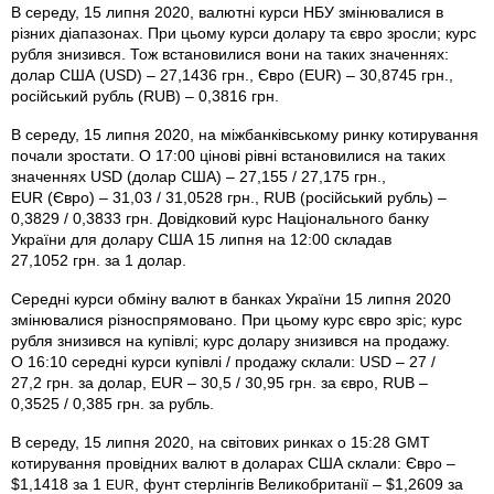
В середу, 15 липня 2020, валютні курси НБУ змінювалися в
різних діапазонах. При цьому курси долару та євро зросли; курс
рубля знизився. Тож встановилися вони на таких значеннях:
долар США (USD) – 27,1436 грн., Євро (EUR) – 30,8745 грн.,
російський рубль (RUB) – 0,3816 грн.
В середу, 15 липня 2020, на міжбанківському ринку котирування
почали зростати. О 17:00 цінові рівні встановилися на таких
значеннях USD (долар США) – 27,155 / 27,175 грн.,
EUR (Євро) – 31,03 / 31,0528 грн., RUB (російський рубль) –
0,3829 / 0,3833 грн. Довідковий курс Національного банку
України для долару США 15 липня на 12:00 складав
27,1052 грн. за 1 долар.
Середні курси обміну валют в банках України 15 липня 2020
змінювалися різноспрямовано. При цьому курс євро зріс; курс
рубля знизився на купівлі; курс долару знизився на продажу.
О 16:10 середні курси купівлі / продажу склали: USD – 27 /
27,2 грн. за долар, EUR – 30,5 / 30,95 грн. за євро, RUB –
0,3525 / 0,385 грн. за рубль.
В середу, 15 липня 2020, на світових ринках о 15:28 GMT
котирування провідних валют в доларах США склали: Євро –
$1,1418 за 1
, фунт стерлінгів Велико­британії – $1,2609 за
EUR