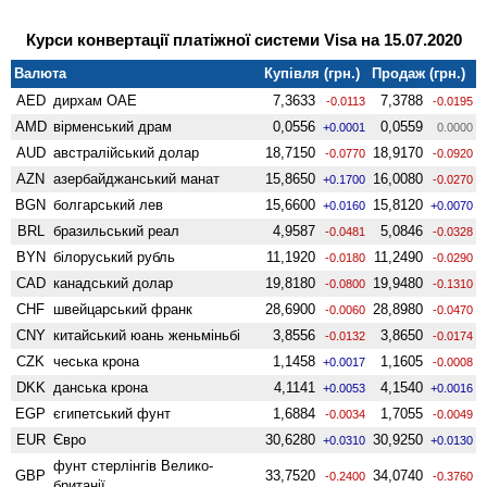
Курси конвертації платіжної системи Visa на 15.07.2020
Валюта
Купівля (грн.)
Продаж (грн.)
AED
дирхам ОАЕ
7,3633
7,3788
-0.0113
-0.0195
AMD
вiрменський драм
0,0556
0,0559
+0.0001
0.0000
AUD
австралійський долар
18,7150
18,9170
-0.0770
-0.0920
AZN
азербайджанський манат
15,8650
16,0080
+0.1700
-0.0270
BGN
болгарський лев
15,6600
15,8120
+0.0160
+0.0070
BRL
бразильський реал
4,9587
5,0846
-0.0481
-0.0328
BYN
білоруський рубль
11,1920
11,2490
-0.0180
-0.0290
CAD
канадський долар
19,8180
19,9480
-0.0800
-0.1310
CHF
швейцарський франк
28,6900
28,8980
-0.0060
-0.0470
CNY
китайський юань женьмiньбi
3,8556
3,8650
-0.0132
-0.0174
CZK
чеська крона
1,1458
1,1605
+0.0017
-0.0008
DKK
данська крона
4,1141
4,1540
+0.0053
+0.0016
EGP
єгипетський фунт
1,6884
1,7055
-0.0034
-0.0049
EUR
Євро
30,6280
30,9250
+0.0310
+0.0130
фунт стерлінгів Велико­
GBP
33,7520
34,0740
-0.2400
-0.3760
британії