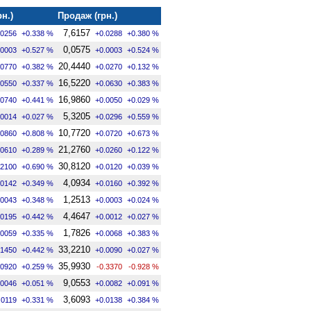
рн.)
Продаж (грн.)
7,6157
.0256
+0.338 %
+0.0288
+0.380 %
0,0575
.0003
+0.527 %
+0.0003
+0.524 %
20,4440
.0770
+0.382 %
+0.0270
+0.132 %
16,5220
.0550
+0.337 %
+0.0630
+0.383 %
16,9860
.0740
+0.441 %
+0.0050
+0.029 %
5,3205
.0014
+0.027 %
+0.0296
+0.559 %
10,7720
.0860
+0.808 %
+0.0720
+0.673 %
21,2760
.0610
+0.289 %
+0.0260
+0.122 %
30,8120
.2100
+0.690 %
+0.0120
+0.039 %
4,0934
.0142
+0.349 %
+0.0160
+0.392 %
1,2513
.0043
+0.348 %
+0.0003
+0.024 %
4,4647
.0195
+0.442 %
+0.0012
+0.027 %
1,7826
.0059
+0.335 %
+0.0068
+0.383 %
33,2210
.1450
+0.442 %
+0.0090
+0.027 %
35,9930
.0920
+0.259 %
-0.3370
-0.928 %
9,0553
.0046
+0.051 %
+0.0082
+0.091 %
3,6093
.0119
+0.331 %
+0.0138
+0.384 %