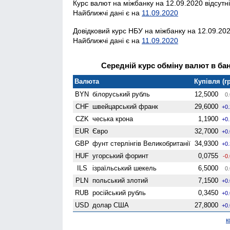
Курс валют на міжбанку на 12.09.2020 відсутн
Найближчі дані є на
11.09.2020
Довідковий курс НБУ на міжбанку на 12.09.202
Найближчі дані є на
11.09.2020
Середній курс обміну валют в банк
Валюта
Купівля (гр
BYN
білоруський рубль
12,5000
0.
CHF
швейцарський франк
29,6000
+0
CZK
чеська крона
1,1900
+0
EUR
Євро
32,7000
+0
GBP
фунт стерлінгів Велико­британії
34,9300
+0
HUF
угорський форинт
0,0755
-0
ILS
ізраїльський шекель
6,5000
0.
PLN
польський злотий
7,1500
+0
RUB
російський рубль
0,3450
+0
USD
долар США
27,8000
+0
к