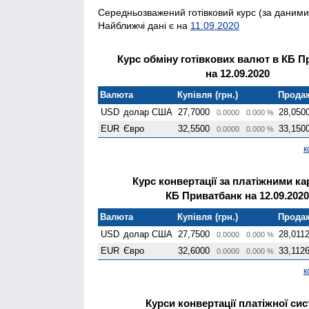
Середньозважений готівковий курс (за даними 
Найближчі дані є на
11.09.2020
Курс обміну готівкових валют в КБ П
на 12.09.2020
Валюта
Купівля (грн.)
Продаж
USD
долар США
27,7000
28,050
0.0000
0.000 %
EUR
Євро
32,5500
33,150
0.0000
0.000 %
к
Курс конвертації за платіжними к
КБ Приватбанк на 12.09.2020
Валюта
Купівля (грн.)
Продаж
USD
долар США
27,7500
28,011
0.0000
0.000 %
EUR
Євро
32,6000
33,112
0.0000
0.000 %
к
Курси конвертації платіжної сис