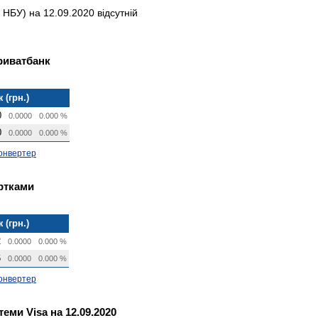
НБУ) на 12.09.2020 відсутній
риватбанк
 (грн.)
0
0.0000
0.000 %
0
0.0000
0.000 %
онвертер
артками
 (грн.)
2
0.0000
0.000 %
6
0.0000
0.000 %
онвертер
теми Visa на 12.09.2020