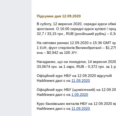
Підсумки дня 12.09.2020
В суботу, 12 вересня 2020, середні курси обм
зростання. О 16:00 середні курси купівлі / пр
32,7 / 33,15 грн., RUB (російський рубль) – 0,34
На світових ринках 12.09.2020 о 15:36 GMT к
1
, фунт стерлінгів Велико­британії – $1,2
EUR
єна – $0,942 за 100
.
JPY
Нагадаємо, що на понеділок, 14 вересня 2020,
33,0674 грн. за 1 євро, RUB – 0,372 грн. за 1 р
Офіційний курс НБУ на 12.09.2020 відсутній
Найближчі дані є на
11.09.2020
Офіційний курс НБУ (щомісячний) на 12.09.20
Найближчі дані є на
1.09.2020
Курс банківських металів НБУ на 12.09.2020 ві
Найближчі дані є на
11.09.2020