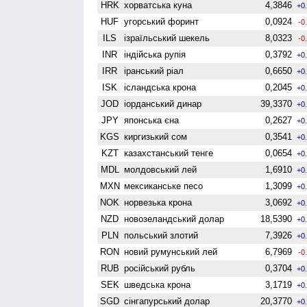
HRK
хорватська куна
4,3846
+0
HUF
угорський форинт
0,0924
-0
ILS
ізраїльський шекель
8,0323
-0
INR
індійська рупія
0,3792
+0
IRR
іранський ріал
0,6650
+0
ISK
ісландська крона
0,2045
+0
JOD
іорданський динар
39,3370
+0
JPY
японська єна
0,2627
+0
KGS
киргизький сом
0,3541
+0
KZT
казахстанський тенге
0,0654
+0
MDL
молдовський лей
1,6910
+0
MXN
мексиканське песо
1,3099
+0
NOK
норвезька крона
3,0692
+0
NZD
ново­зеландський долар
18,5390
+0
PLN
польський злотий
7,3926
+0
RON
новий румунський лей
6,7969
-0
RUB
російський рубль
0,3704
+0
SEK
шведська крона
3,1719
+0
SGD
сінгапурський долар
20,3770
+0