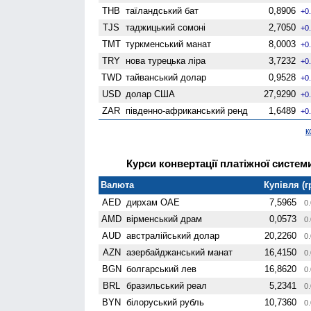
THB
таїландський бат
0,8906
+0
TJS
таджицький сомоні
2,7050
+0
TMT
туркменський манат
8,0003
+0
TRY
нова турецька ліра
3,7232
+0
TWD
тайванський долар
0,9528
+0
USD
долар США
27,9290
+0
ZAR
південно-африканський ренд
1,6489
+0
к
Курси конвертації платіжної системи
Валюта
Купівля (г
AED
дирхам ОАЕ
7,5965
0.
AMD
вiрменський драм
0,0573
0.
AUD
австралійський долар
20,2260
0.
AZN
азербайджанський манат
16,4150
0.
BGN
болгарський лев
16,8620
0.
BRL
бразильський реал
5,2341
0.
BYN
білоруський рубль
10,7360
0.