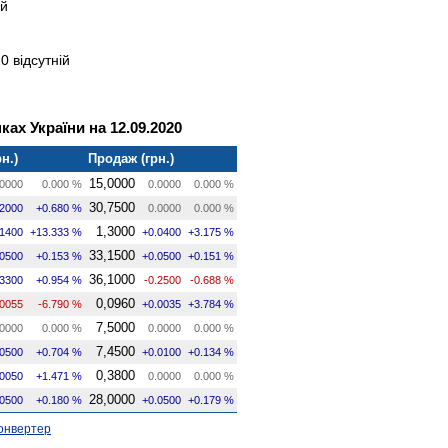
ій
0 відсутній
ах України на 12.09.2020
н.)
Продаж (грн.)
15,0000
0000
0.000 %
0.0000
0.000 %
30,7500
.2000
+0.680 %
0.0000
0.000 %
1,3000
.1400
+13.333 %
+0.0400
+3.175 %
33,1500
.0500
+0.153 %
+0.0500
+0.151 %
36,1000
.3300
+0.954 %
-0.2500
-0.688 %
0,0960
.0055
-6.790 %
+0.0035
+3.784 %
7,5000
0000
0.000 %
0.0000
0.000 %
7,4500
.0500
+0.704 %
+0.0100
+0.134 %
0,3800
.0050
+1.471 %
0.0000
0.000 %
28,0000
.0500
+0.180 %
+0.0500
+0.179 %
онвертер