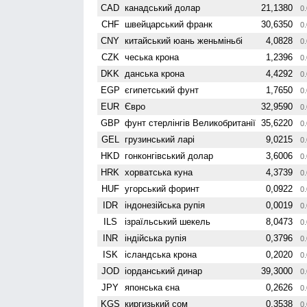
CAD
канадський долар
21,1380
0.
CHF
швейцарський франк
30,6350
0.
CNY
китайський юань женьмiньбi
4,0828
0.
CZK
чеська крона
1,2396
0.
DKK
данська крона
4,4292
0.
EGP
єгипетський фунт
1,7650
0.
EUR
Євро
32,9590
0.
GBP
фунт стерлінгів Велико­британії
35,6220
0.
GEL
грузинський ларі
9,0215
0.
HKD
гонконгівський долар
3,6006
0.
HRK
хорватська куна
4,3739
0.
HUF
угорський форинт
0,0922
0.
IDR
індонезійська рупія
0,0019
0.
ILS
ізраїльський шекель
8,0473
0.
INR
індійська рупія
0,3796
0.
ISK
ісландська крона
0,2020
0.
JOD
іорданський динар
39,3000
0.
JPY
японська єна
0,2626
0.
KGS
киргизький сом
0,3538
0.