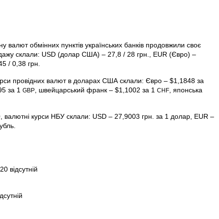
іну валют обмінних пунктів українських банків продовжили своє
одажу склали: USD (долар США) – 27,8 / 28 грн., EUR (Євро) –
5 / 0,38 грн.
урси провідних валют в доларах США склали: Євро – $1,1848 за
795 за 1
, швейцарський франк – $1,1002 за 1
, японська
GBP
CHF
 валютні курси НБУ склали: USD – 27,9003 грн. за 1 долар, EUR –
убль.
20 відсутній
дсутній