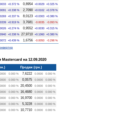
0,8954
.0033
+0.372 %
+0.0029
+0.325 %
2,7090
.0091
+0.338 %
+0.0102
+0.378 %
8,0123
.0269
+0.337 %
+0.0303
+0.380 %
3,7681
.0339
+0.919 %
-0.0035
-0.093 %
0,9552
.0026
+0.274 %
+0.0030
+0.315 %
27,9710
.0940
+0.338 %
+0.1060
+0.380 %
1,6756
.0072
+0.439 %
-0.0050
-0.298 %
онвертер
 Mastercard на 12.09.2020
рн.)
Продаж (грн.)
7,6222
0000
0.000 %
0.0000
0.000 %
0,0575
0000
0.000 %
0.0000
0.000 %
20,4500
0000
0.000 %
0.0000
0.000 %
16,4680
0000
0.000 %
0.0000
0.000 %
16,9700
0000
0.000 %
0.0000
0.000 %
5,3228
0000
0.000 %
0.0000
0.000 %
10,7710
0000
0.000 %
0.0000
0.000 %