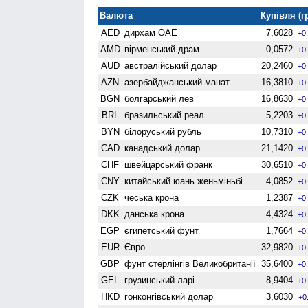
Валюта
Купівля (г
AED
дирхам ОАЕ
7,6028
+0
AMD
вiрменський драм
0,0572
+0
AUD
австралійський долар
20,2460
+0
AZN
азербайджанський манат
16,3810
+0
BGN
болгарський лев
16,8630
+0
BRL
бразильський реал
5,2203
+0
BYN
білоруський рубль
10,7310
+0
CAD
канадський долар
21,1420
+0
CHF
швейцарський франк
30,6510
+0
CNY
китайський юань женьмiньбi
4,0852
+0
CZK
чеська крона
1,2387
+0
DKK
данська крона
4,4324
+0
EGP
єгипетський фунт
1,7664
+0
EUR
Євро
32,9820
+0
GBP
фунт стерлінгів Велико­британії
35,6400
+0
GEL
грузинський ларі
8,9404
+0
HKD
гонконгівський долар
3,6030
+0