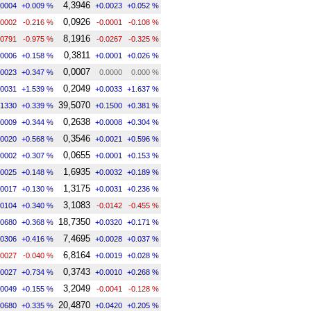
4,3946
.0004
+0.009 %
+0.0023
+0.052 %
0,0926
.0002
-0.216 %
-0.0001
-0.108 %
8,1916
.0791
-0.975 %
-0.0267
-0.325 %
0,3811
.0006
+0.158 %
+0.0001
+0.026 %
0,0007
.0023
+0.347 %
0.0000
0.000 %
0,2049
.0031
+1.539 %
+0.0033
+1.637 %
39,5070
.1330
+0.339 %
+0.1500
+0.381 %
0,2638
.0009
+0.344 %
+0.0008
+0.304 %
0,3546
.0020
+0.568 %
+0.0021
+0.596 %
0,0655
.0002
+0.307 %
+0.0001
+0.153 %
1,6935
.0025
+0.148 %
+0.0032
+0.189 %
1,3175
.0017
+0.130 %
+0.0031
+0.236 %
3,1083
.0104
+0.340 %
-0.0142
-0.455 %
18,7350
.0680
+0.368 %
+0.0320
+0.171 %
7,4695
.0306
+0.416 %
+0.0028
+0.037 %
6,8164
.0027
-0.040 %
+0.0019
+0.028 %
0,3743
.0027
+0.734 %
+0.0010
+0.268 %
3,2049
.0049
+0.155 %
-0.0041
-0.128 %
20,4870
.0680
+0.335 %
+0.0420
+0.205 %