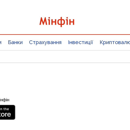
и
Банки
Страхування
Інвестиції
Криптовал
інфін