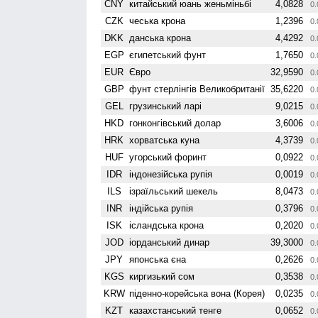
CNY
китайський юань женьмiньбi
4,0828
0.
CZK
чеська крона
1,2396
0.
DKK
данська крона
4,4292
0.
EGP
єгипетський фунт
1,7650
0.
EUR
Євро
32,9590
0.
GBP
фунт стерлінгів Велико­британії
35,6220
0.
GEL
грузинський ларі
9,0215
0.
HKD
гонконгівський долар
3,6006
0.
HRK
хорватська куна
4,3739
0.
HUF
угорський форинт
0,0922
0.
IDR
індонезійська рупія
0,0019
0.
ILS
ізраїльський шекель
8,0473
0.
INR
індійська рупія
0,3796
0.
ISK
ісландська крона
0,2020
0.
JOD
іорданський динар
39,3000
0.
JPY
японська єна
0,2626
0.
KGS
киргизький сом
0,3538
0.
KRW
піденно-корейська вона (Корея)
0,0235
0.
KZT
казахстанський тенге
0,0652
0.