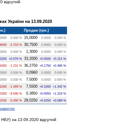
0 відсутній
ах України на 13.09.2020
н.)
Продаж (грн.)
15,0000
0000
0.000 %
0.0000
0.000 %
30,7500
.8000
-2.703 %
0.0000
0.000 %
1,3000
0000
0.000 %
0.0000
0.000 %
33,2000
.0250
+0.076 %
+0.0500
+0.151 %
36,2750
.4300
-1.231 %
+0.1750
+0.485 %
0,0960
0000
0.000 %
0.0000
0.000 %
7,5000
0000
0.000 %
0.0000
0.000 %
7,5500
.1000
-1.399 %
+0.1000
+1.342 %
0,3850
.0300
-8.696 %
+0.0050
+1.316 %
28,0250
.0250
-0.090 %
+0.0250
+0.089 %
онвертер
НБУ) на 13.09.2020 відсутній