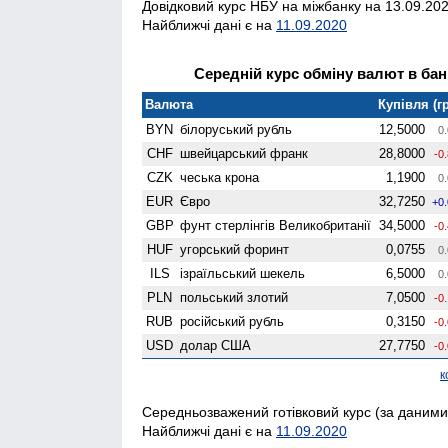
Довідковий курс НБУ на міжбанку на 13.09.202
Найближчі дані є на
11.09.2020
Середній курс обміну валют в банк
Валюта
Купівля (гр
BYN
білоруський рубль
12,5000
0.
CHF
швейцарський франк
28,8000
-0
CZK
чеська крона
1,1900
0.
EUR
Євро
32,7250
+0
GBP
фунт стерлінгів Велико­британії
34,5000
-0
HUF
угорський форинт
0,0755
0.
ILS
ізраїльський шекель
6,5000
0.
PLN
польський злотий
7,0500
-0
RUB
російський рубль
0,3150
-0
USD
долар США
27,7750
-0
к
Середньозважений готівковий курс (за даними 
Найближчі дані є на
11.09.2020