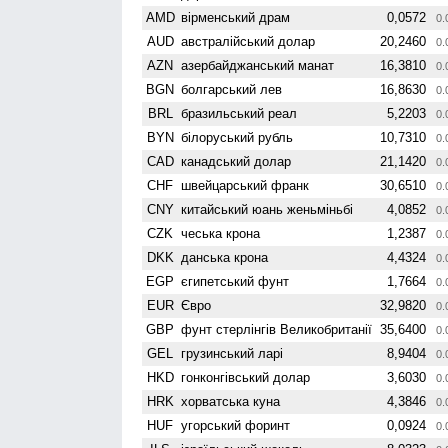
AMD
вiрменський драм
0,0572
0.
AUD
австралійський долар
20,2460
0.
AZN
азербайджанський манат
16,3810
0.
BGN
болгарський лев
16,8630
0.
BRL
бразильський реал
5,2203
0.
BYN
білоруський рубль
10,7310
0.
CAD
канадський долар
21,1420
0.
CHF
швейцарський франк
30,6510
0.
CNY
китайський юань женьмiньбi
4,0852
0.
CZK
чеська крона
1,2387
0.
DKK
данська крона
4,4324
0.
EGP
єгипетський фунт
1,7664
0.
EUR
Євро
32,9820
0.
GBP
фунт стерлінгів Велико­британії
35,6400
0.
GEL
грузинський ларі
8,9404
0.
HKD
гонконгівський долар
3,6030
0.
HRK
хорватська куна
4,3846
0.
HUF
угорський форинт
0,0924
0.