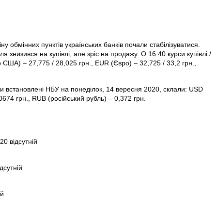
ну обмінних пунктів українських банків почали стабілізуватися.
я знизився на купівлі, але зріс на продажу. О 16:40 курси купівлі /
ША) – 27,775 / 28,025 грн., EUR (Євро) – 32,725 / 33,2 грн.,
и встановлені НБУ на понеділок, 14 вересня 2020, склали: USD
674 грн., RUB (російський рубль) – 0,372 грн.
20 відсутній
дсутній
ій