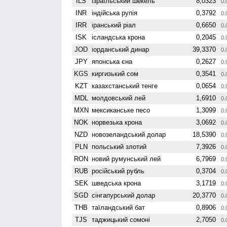
ILS
ізраїльський шекель
8,0323
0.
INR
індійська рупія
0,3792
0.
IRR
іранський ріал
0,6650
0.
ISK
ісландська крона
0,2045
0.
JOD
іорданський динар
39,3370
0.
JPY
японська єна
0,2627
0.
KGS
киргизький сом
0,3541
0.
KZT
казахстанський тенге
0,0654
0.
MDL
молдовський лей
1,6910
0.
MXN
мексиканське песо
1,3099
0.
NOK
норвезька крона
3,0692
0.
NZD
ново­зеландський долар
18,5390
0.
PLN
польський злотий
7,3926
0.
RON
новий румунський лей
6,7969
0.
RUB
російський рубль
0,3704
0.
SEK
шведська крона
3,1719
0.
SGD
сінгапурський долар
20,3770
0.
THB
таїландський бат
0,8906
0.
TJS
таджицький сомоні
2,7050
0.