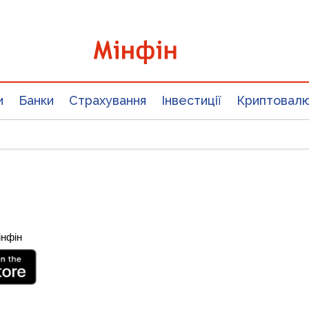
и
Банки
Страхування
Інвестиції
Криптовал
інфін