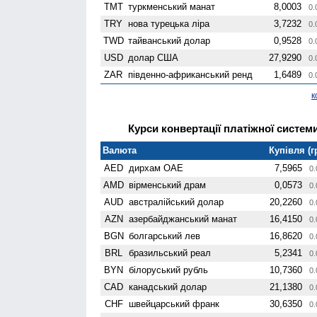
TMT
туркменський манат
8,0003
0.
TRY
нова турецька ліра
3,7232
0.
TWD
тайванський долар
0,9528
0.
USD
долар США
27,9290
0.
ZAR
південно-африканський ренд
1,6489
0.
к
Курси конвертації платіжної системи
Валюта
Купівля (г
AED
дирхам ОАЕ
7,5965
0.
AMD
вiрменський драм
0,0573
0.
AUD
австралійський долар
20,2260
0.
AZN
азербайджанський манат
16,4150
0.
BGN
болгарський лев
16,8620
0.
BRL
бразильський реал
5,2341
0.
BYN
білоруський рубль
10,7360
0.
CAD
канадський долар
21,1380
0.
CHF
швейцарський франк
30,6350
0.