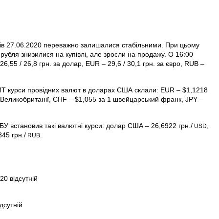
ків 27.06.2020 переважно залишалися стабільними. При цьому
а рубля знизилися на купівлі, але зросли на продажу. О 16:00
26,55 / 26,8 грн. за долар, EUR – 29,6 / 30,1 грн. за євро, RUB –
MT курси провідних валют в доларах США склали: EUR – $1,1218
в Велико­британії, CHF – $1,055 за 1 швейцарський франк, JPY –
БУ встановив такі валютні курси: долар США – 26,6922 грн./
,
USD
845 грн./
.
RUB
20 відсутній
дсутній