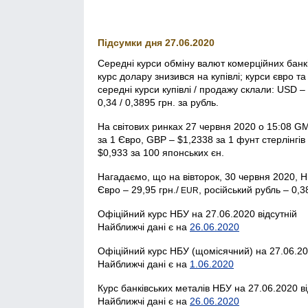
Підсумки дня 27.06.2020
Середні курси обміну валют комерційних бан
курс долару знизився на купівлі; курси євро т
середні курси купівлі / продажу склали: USD – 
0,34 / 0,3895 грн. за рубль.
На світових ринках 27 червня 2020 о 15:08 G
за 1 Євро, GBP – $1,2338 за 1 фунт стерлінгі
$0,933 за 100 японських єн.
Нагадаємо, що на вівторок, 30 червня 2020, Н
Євро – 29,95 грн./
, російський рубль – 0,3
EUR
Офіційний курс НБУ на 27.06.2020 відсутній
Найближчі дані є на
26.06.2020
Офіційний курс НБУ (щомісячний) на 27.06.20
Найближчі дані є на
1.06.2020
Курс банківських металів НБУ на 27.06.2020 ві
Найближчі дані є на
26.06.2020