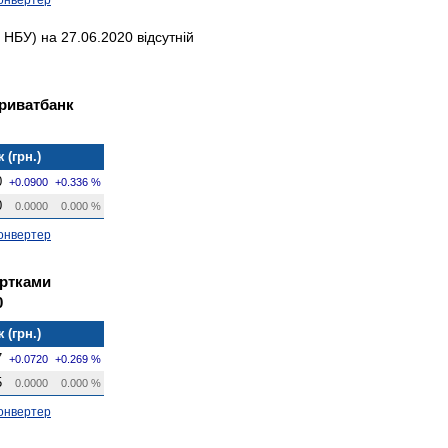
НБУ) на 27.06.2020 відсутній
Приватбанк
 (грн.)
0
+0.0900
+0.336 %
0
0.0000
0.000 %
онвертер
артками
0
 (грн.)
7
+0.0720
+0.269 %
5
0.0000
0.000 %
онвертер