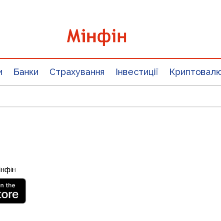
и
Банки
Страхування
Інвестиції
Криптовал
інфін