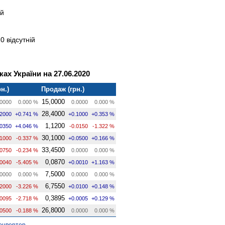
ій
0 відсутній
ах України на 27.06.2020
н.)
Продаж (грн.)
15,0000
0000
0.000 %
0.0000
0.000 %
28,4000
.2000
+0.741 %
+0.1000
+0.353 %
1,1200
.0350
+4.046 %
-0.0150
-1.322 %
30,1000
.1000
-0.337 %
+0.0500
+0.166 %
33,4500
.0750
-0.234 %
0.0000
0.000 %
0,0870
.0040
-5.405 %
+0.0010
+1.163 %
7,5000
0000
0.000 %
0.0000
0.000 %
6,7550
.2000
-3.226 %
+0.0100
+0.148 %
0,3895
.0095
-2.718 %
+0.0005
+0.129 %
26,8000
.0500
-0.188 %
0.0000
0.000 %
онвертер