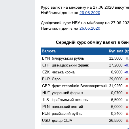
Курс валют на міжбанку на 27.06.2020 відсутн
Найближчі дані є на
26.06.2020
Довідковий курс НБУ на міжбанку на 27.06.202
Найближчі дані є на
26.06.2020
Середній курс обміну валют в банк
Валюта
Купівля (гр
BYN
білоруський рубль
12,5000
0.
CHF
швейцарський франк
27,2000
+0
CZK
чеська крона
0,9000
+0
EUR
Євро
29,6000
-0
GBP
фунт стерлінгів Велико­британії
31,9250
-0
HUF
угорський форинт
0,0700
-0
ILS
ізраїльський шекель
6,5000
0.
PLN
польський злотий
6,0000
-0
RUB
російський рубль
0,3400
-0
USD
долар США
26,5500
-0
к