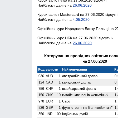
Курси валют Visa на 27.06.2020 відсутні
Найближчі дані є на
26.06.2020
Курси валют Mastercard на 27.06.2020 відсутн
Найближчі дані є на
4.05.2020
Офіційний курс Народного Банку Польщі на 27
Офіційний курс НБК на 27.06.2020 відсутній
Найближчі дані є на
26.06.2020
Котирування провідних світових валю
на 27.06.2020
Код валюти
Найменування
Ку
036
AUD
1
австралійський долар
0,
124
CAD
1
канадський долар
0,
756
CHF
1
швейцарський франк
1,
156
CNY
10
китайських юанів женьмiньбi
1,
978
EUR
1
Євро
1,
826
GBP
1
фунт стерлінгів Велико­британії
1,
356
INR
100
індійських рупій
1,