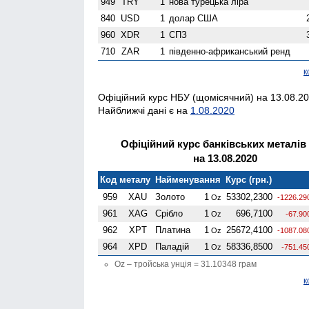
949
TRY
1
нова турецька ліра
840
USD
1
долар США
960
XDR
1
СПЗ
710
ZAR
1
південно-африканський ренд
к
Офіційний курс НБУ (щомісячний) на 13.08.20
Найближчі дані є на
1.08.2020
Офіційний курс банківських металів
на 13.08.2020
Код металу
Найменування
Курс (грн.)
959
XAU
Золото
1
53302,2300
Oz
-1226.29
961
XAG
Срібло
1
696,7100
Oz
-67.90
962
XPT
Платина
1
25672,4100
Oz
-1087.08
964
XPD
Паладій
1
58336,8500
Oz
-751.45
Oz – тройська унція = 31.10348 грам
к