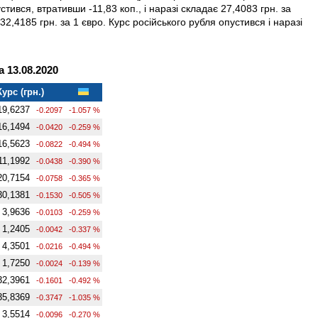
ився, втративши -11,83 коп., і наразі складає 27,4083 грн. за
32,4185 грн. за 1 євро. Курс російського рубля опустився і наразі
 13.08.2020
Курс (грн.)
19,6237
-0.2097
-1.057 %
16,1494
-0.0420
-0.259 %
16,5623
-0.0822
-0.494 %
11,1992
-0.0438
-0.390 %
20,7154
-0.0758
-0.365 %
30,1381
-0.1530
-0.505 %
3,9636
-0.0103
-0.259 %
1,2405
-0.0042
-0.337 %
4,3501
-0.0216
-0.494 %
1,7250
-0.0024
-0.139 %
32,3961
-0.1601
-0.492 %
35,8369
-0.3747
-1.035 %
3,5514
-0.0096
-0.270 %