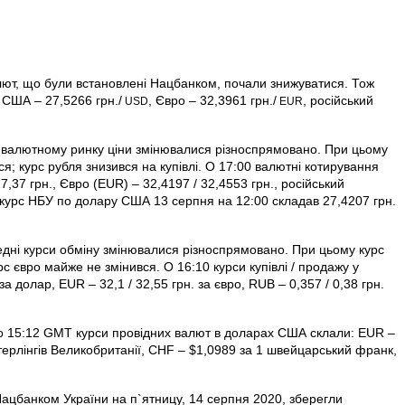
алют, що були встановлені Нацбанком, почали знижуватися. Тож
 США – 27,5266 грн./
, Євро – 32,3961 грн./
, російський
USD
EUR
у валютному ринку ціни змінювалися різноспрямовано. При цьому
ся; курс рубля знизився на купівлі. О 17:00 валютні котирування
,37 грн., Євро (EUR) – 32,4197 / 32,4553 грн., російський
й курс НБУ по долару США 13 серпня на 12:00 складав 27,4207 грн.
едні курси обміну змінювалися різноспрямовано. При цьому курс
урс євро майже не змінився. О 16:10 курси купівлі / продажу у
а долар, EUR – 32,1 / 32,55 грн. за євро, RUB – 0,357 / 0,38 грн.
х о 15:12 GMT курси провідних валют в доларах США склали: EUR –
терлінгів Велико­британії, CHF – $1,0989 за 1 швейцарський франк,
Нацбанком України на п`ятницу, 14 серпня 2020, зберегли