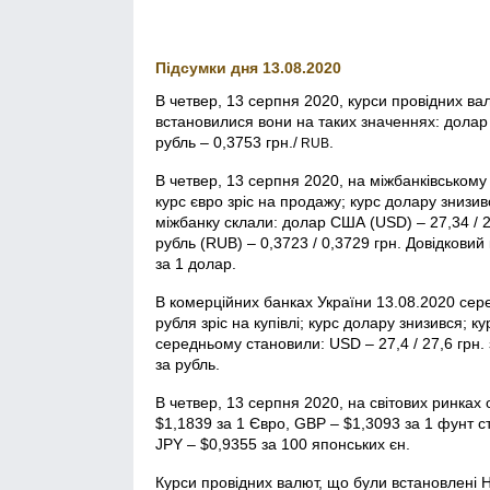
Підсумки дня 13.08.2020
В четвер, 13 серпня 2020, курси провідних в
встановилися вони на таких значеннях: долар
рубль – 0,3753 грн./
.
RUB
В четвер, 13 серпня 2020, на міжбанківськом
курс євро зріс на продажу; курс долару знизив
міжбанку склали: долар США (USD) – 27,34 / 27
рубль (RUB) – 0,3723 / 0,3729 грн. Довідкови
за 1 долар.
В комерційних банках України 13.08.2020 сер
рубля зріс на купівлі; курс долару знизився; к
середньому становили: USD – 27,4 / 27,6 грн. з
за рубль.
В четвер, 13 серпня 2020, на світових ринка
$1,1839 за 1 Євро, GBP – $1,3093 за 1 фунт с
JPY – $0,9355 за 100 японських єн.
Курси провідних валют, що були встановлені 