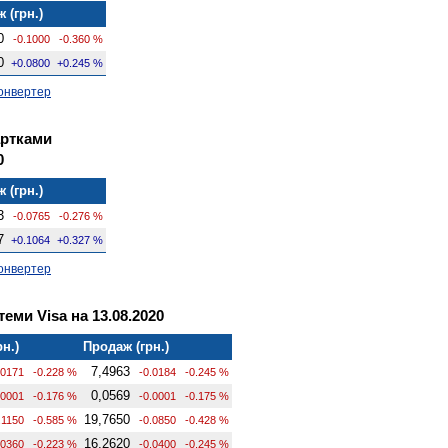
 (грн.)
0
-0.1000
-0.360 %
0
+0.0800
+0.245 %
онвертер
артками
0
 (грн.)
3
-0.0765
-0.276 %
7
+0.1064
+0.327 %
онвертер
теми Visa на 13.08.2020
рн.)
Продаж (грн.)
7,4963
.0171
-0.228 %
-0.0184
-0.245 %
0,0569
.0001
-0.176 %
-0.0001
-0.175 %
19,7650
.1150
-0.585 %
-0.0850
-0.428 %
16,2620
.0360
-0.223 %
-0.0400
-0.245 %