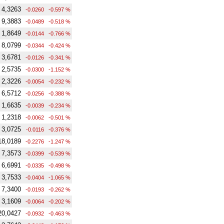
4,3263
-0.0260
-0.597 %
9,3883
-0.0489
-0.518 %
1,8649
-0.0144
-0.766 %
8,0799
-0.0344
-0.424 %
3,6781
-0.0126
-0.341 %
2,5735
-0.0300
-1.152 %
2,3226
-0.0054
-0.232 %
6,5712
-0.0256
-0.388 %
1,6635
-0.0039
-0.234 %
1,2318
-0.0062
-0.501 %
3,0725
-0.0116
-0.376 %
18,0189
-0.2276
-1.247 %
7,3573
-0.0399
-0.539 %
6,6991
-0.0335
-0.498 %
3,7533
-0.0404
-1.065 %
7,3400
-0.0193
-0.262 %
3,1609
-0.0064
-0.202 %
20,0427
-0.0932
-0.463 %