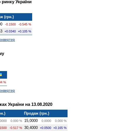
 ринку України
ж (грн.)
00
-0.1500
-0.545 %
53
+0.0340
+0.105 %
онвертер
му
04 %
онвертер
ах України на 13.08.2020
н.)
Продаж (грн.)
15,0000
0000
0.000 %
0.0000
0.000 %
30,4000
.1500
-0.517 %
+0.0500
+0.165 %