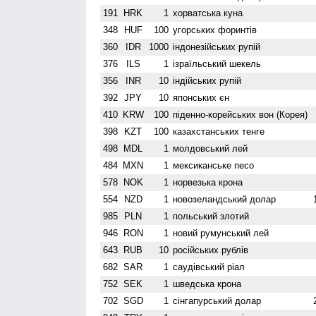
191
HRK
1
хорватська куна
348
HUF
100
угорських форинтів
360
IDR
1000
індонезійських рупій
376
ILS
1
ізраїльський шекель
356
INR
10
індійських рупій
392
JPY
10
японських єн
410
KRW
100
піденно-корейських вон (Корея)
398
KZT
100
казахстанських тенге
498
MDL
1
молдовський лей
484
MXN
1
мексиканське песо
578
NOK
1
норвезька крона
554
NZD
1
ново­зеландський долар
985
PLN
1
польський злотий
946
RON
1
новий румунський лей
643
RUB
10
російських рублів
682
SAR
1
саудівський ріал
752
SEK
1
шведська крона
702
SGD
1
сінгапурський долар