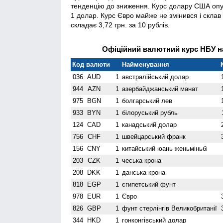
тенденцію до зниження. Курс долару США опуст
1 долар. Курс Євро майже не змінився і склав 
складає 3,72 грн. за 10 рублів.
Офіційний валютний курс НБУ на
Код валюти
Найменування
036
AUD
1
австралійський долар
944
AZN
1
азербайджанський манат
975
BGN
1
болгарський лев
933
BYN
1
білоруський рубль
124
CAD
1
канадський долар
756
CHF
1
швейцарський франк
156
CNY
1
китайський юань женьмiньбi
203
CZK
1
чеська крона
208
DKK
1
данська крона
818
EGP
1
єгипетський фунт
978
EUR
1
Євро
826
GBP
1
фунт стерлінгів Велико­британії
344
HKD
1
гонконгівський долар