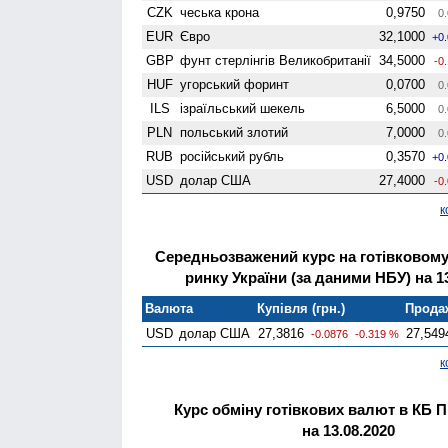
CZK
чеська крона
0,9750
0.
EUR
Євро
32,1000
+0
GBP
фунт стерлінгів Велико­британії
34,5000
-0
HUF
угорський форинт
0,0700
0.
ILS
ізраїльський шекель
6,5000
0.
PLN
польський злотий
7,0000
0.
RUB
російський рубль
0,3570
+0
USD
долар США
27,4000
-0
к
Середньозважений курс на готівковом
ринку України (за даними НБУ) на 13
Валюта
Купівля (грн.)
Продаж
USD
долар США
27,3816
27,549
-0.0876
-0.319 %
к
Курс обміну готівкових валют в КБ 
на 13.08.2020