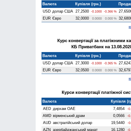
Валюта
Купівля (грн.)
Продаж
USD
долар США
27,2500
27,650
-0.1000
-0.366 %
EUR
Євро
32,0000
32,680
0.0000
0.000 %
к
Курс конвертації за платіжними к
КБ Приватбанк на 13.08.202
Валюта
Купівля (грн.)
Продаж
USD
долар США
27,3000
27,624
-0.1000
-0.365 %
EUR
Євро
32,0500
32,679
0.0000
0.000 %
к
Курси конвертації платіжної сис
Валюта
Купівля (г
AED
дирхам ОАЕ
7,4854
-0
AMD
вiрменський драм
0,0566
-0
AUD
австралійський долар
19,5440
-0
AZN
азербайджанський манат
16,1280
-0