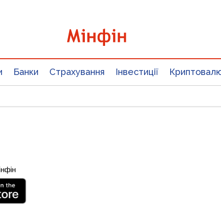
и
Банки
Страхування
Інвестиції
Криптовал
інфін