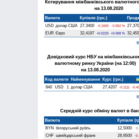
Котирування міжбанківського валютного
на 13.08.2020
Валюта
Купівля (грн.)
Прода
USD
долар США
27,3400
27,37
-0.1600
-0.582 %
EUR
Євро
32,4197
32,45
+0.0220
+0.068 %
к
Довідковий курс НБУ на міжбанківсько
валютному ринку України (на 12:00)
на 13.08.2020
Код валюти
Найменування
Курс (грн.)
840
USD
1
долар США
27,4207
-0.1111
-0.4
к
Середній курс обміну валют в банк
Валюта
Купівля (гр
BYN
білоруський рубль
12,5000
0.
CHF
швейцарський франк
28,8500
-0