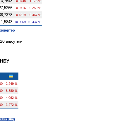
3,7643
-0.0448
-1.176 %
27,5266
-0.0716
-0.259 %
38,7378
-0.1819
-0.467 %
1,5843
+0.0069
+0.437 %
онвертер
20 відсутній
 НБУ
00
-2.249 %
00
-8.880 %
00
-4.062 %
00
-1.272 %
онвертер