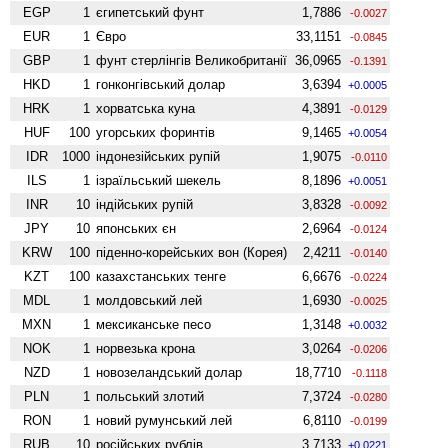
EGP
1
єгипетський фунт
1,7886
-0.0027
EUR
1
Євро
33,1151
-0.0845
GBP
1
фунт стерлінгів Велико­британії
36,0965
-0.1391
HKD
1
гонконгівський долар
3,6394
+0.0005
HRK
1
хорватська куна
4,3891
-0.0129
HUF
100
угорських форинтів
9,1465
+0.0054
IDR
1000
індонезійських рупій
1,9075
-0.0110
ILS
1
ізраїльський шекель
8,1896
+0.0051
INR
10
індійських рупій
3,8328
-0.0092
JPY
10
японських єн
2,6964
-0.0124
KRW
100
піденно-корейських вон (Корея)
2,4211
-0.0140
KZT
100
казахстанських тенге
6,6676
-0.0224
MDL
1
молдовський лей
1,6930
-0.0025
MXN
1
мексиканське песо
1,3148
+0.0032
NOK
1
норвезька крона
3,0264
-0.0206
NZD
1
ново­зеландський долар
18,7710
-0.1118
PLN
1
польський злотий
7,3724
-0.0280
RON
1
новий румунський лей
6,8110
-0.0199
RUB
10
російських рублів
3,7133
+0.0221