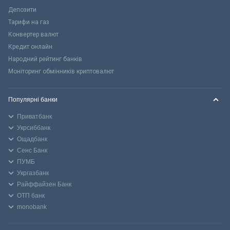
Депозити
Тарифи на газ
Конвертер валют
Кредит онлайн
Народний рейтинг банків
Моніторинг обмінників криптовалют
Популярні банки
Приватбанк
Укрсиббанк
Ощадбанк
Сенс Банк
ПУМБ
Укргазбанк
Райффайзен Банк
ОТП банк
monobank