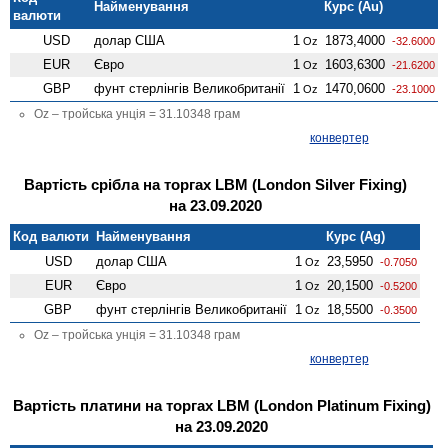
Найменування
Курс (Au)
валюти
USD
долар США
1
1873,4000
Oz
-32.6000
EUR
Євро
1
1603,6300
Oz
-21.6200
GBP
фунт стерлінгів Велико­британії
1
1470,0600
Oz
-23.1000
Oz – тройська унція = 31.10348 грам
конвертер
Вартість срібла на торгах LBM (London Silver Fixing)
на 23.09.2020
Код валюти
Найменування
Курс (Ag)
USD
долар США
1
23,5950
Oz
-0.7050
EUR
Євро
1
20,1500
Oz
-0.5200
GBP
фунт стерлінгів Велико­британії
1
18,5500
Oz
-0.3500
Oz – тройська унція = 31.10348 грам
конвертер
Вартість платини на торгах LBM (London Platinum Fixing)
на 23.09.2020