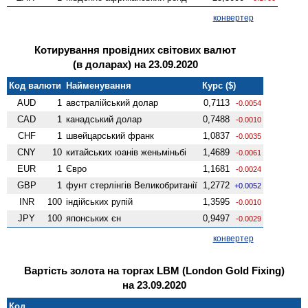
конвертер
Котирування провідних світових валют
(в доларах) на 23.09.2020
Код валюти
Найменування
Курс ($)
AUD
1
австралійський долар
0,7113
-0.0054
CAD
1
канадський долар
0,7488
-0.0010
CHF
1
швейцарський франк
1,0837
-0.0035
CNY
10
китайських юанів женьмiньбi
1,4689
-0.0061
EUR
1
Євро
1,1681
-0.0024
GBP
1
фунт стерлінгів Велико­британії
1,2772
+0.0052
INR
100
індійських рупій
1,3595
-0.0010
JPY
100
японських єн
0,9497
-0.0029
конвертер
Вартість золота на торгах LBM (London Gold Fixing)
на 23.09.2020
Код