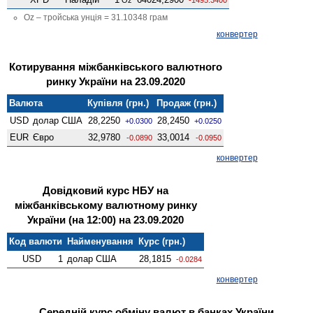
Oz – тройська унція = 31.10348 грам
конвертер
Котирування міжбанківського валютного
ринку України на 23.09.2020
Валюта
Купівля (грн.)
Продаж (грн.)
USD
долар США
28,2250
28,2450
+0.0300
+0.0250
EUR
Євро
32,9780
33,0014
-0.0890
-0.0950
конвертер
Довідковий курс НБУ на
міжбанківському валютному ринку
України (на 12:00) на 23.09.2020
Код валюти
Найменування
Курс (грн.)
USD
1
долар США
28,1815
-0.0284
конвертер
Середній курс обміну валют в банках України