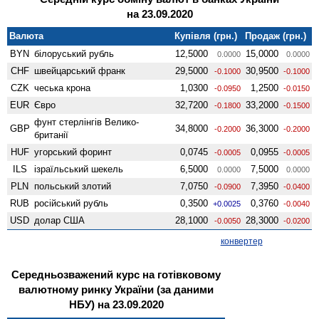
на 23.09.2020
Валюта
Купівля (грн.)
Продаж (грн.)
BYN
білоруський рубль
12,5000
15,0000
0.0000
0.0000
CHF
швейцарський франк
29,5000
30,9500
-0.1000
-0.1000
CZK
чеська крона
1,0300
1,2500
-0.0950
-0.0150
EUR
Євро
32,7200
33,2000
-0.1800
-0.1500
фунт стерлінгів Велико­
GBP
34,8000
36,3000
-0.2000
-0.2000
британії
HUF
угорський форинт
0,0745
0,0955
-0.0005
-0.0005
ILS
ізраїльський шекель
6,5000
7,5000
0.0000
0.0000
PLN
польський злотий
7,0750
7,3950
-0.0900
-0.0400
RUB
російський рубль
0,3500
0,3760
+0.0025
-0.0040
USD
долар США
28,1000
28,3000
-0.0050
-0.0200
конвертер
Середньозважений курс на готівковому
валютному ринку України (за даними
НБУ) на 23.09.2020