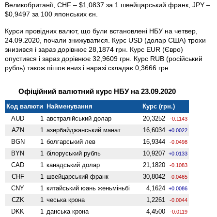
Велико­британії, CHF – $1,0837 за 1 швейцарський франк, JPY –
$0,9497 за 100 японських єн.
Курси провідних валют, що були встановлені НБУ на четвер,
24.09.2020, почали знижуватися. Курс USD (долар США) трохи
знизився і зараз дорівнює 28,1874 грн. Курс EUR (Євро)
опустився і зараз дорівнює 32,9609 грн. Курс RUB (російський
рубль) також пішов вниз і наразі складає 0,3666 грн.
Офіційний валютний курс НБУ на 23.09.2020
Код валюти
Найменування
Курс (грн.)
AUD
1
австралійський долар
20,3252
-0.1143
AZN
1
азербайджанський манат
16,6034
+0.0022
BGN
1
болгарський лев
16,9344
-0.0498
BYN
1
білоруський рубль
10,9207
+0.0133
CAD
1
канадський долар
21,1820
-0.1083
CHF
1
швейцарський франк
30,8042
-0.0465
CNY
1
китайський юань женьмiньбi
4,1624
+0.0086
CZK
1
чеська крона
1,2261
-0.0044
DKK
1
данська крона
4,4500
-0.0119