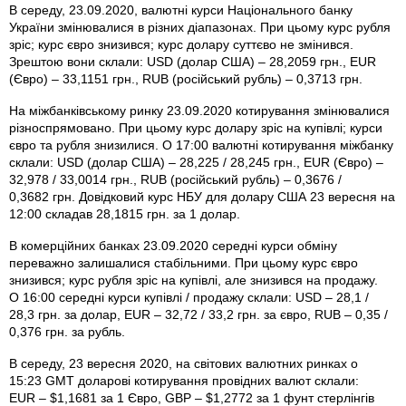
В середу, 23.09.2020, валютні курси Національного банку
України змінювалися в різних діапазонах. При цьому курс рубля
зріс; курс євро знизився; курс долару суттєво не змінився.
Зрештою вони склали: USD (долар США) – 28,2059 грн., EUR
(Євро) – 33,1151 грн., RUB (російський рубль) – 0,3713 грн.
На міжбанківському ринку 23.09.2020 котирування змінювалися
різноспрямовано. При цьому курс долару зріс на купівлі; курси
євро та рубля знизилися. О 17:00 валютні котирування міжбанку
склали: USD (долар США) – 28,225 / 28,245 грн., EUR (Євро) –
32,978 / 33,0014 грн., RUB (російський рубль) – 0,3676 /
0,3682 грн. Довідковий курс НБУ для долару США 23 вересня на
12:00 складав 28,1815 грн. за 1 долар.
В комерційних банках 23.09.2020 середні курси обміну
переважно залишалися стабільними. При цьому курс євро
знизився; курс рубля зріс на купівлі, але знизився на продажу.
О 16:00 середні курси купівлі / продажу склали: USD – 28,1 /
28,3 грн. за долар, EUR – 32,72 / 33,2 грн. за євро, RUB – 0,35 /
0,376 грн. за рубль.
В середу, 23 вересня 2020, на світових валютних ринках о
15:23 GMT доларові котирування провідних валют склали:
EUR – $1,1681 за 1 Євро, GBP – $1,2772 за 1 фунт стерлінгів