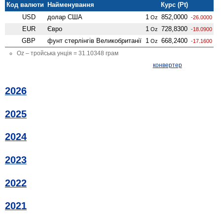
Код валюти
Найменування
Курс (Pt)
USD
долар США
1
852,0000
Oz
-26.0000
EUR
Євро
1
728,8300
Oz
-18.0900
GBP
фунт стерлінгів Велико­британії
1
668,2400
Oz
-17.1600
Oz – тройська унція = 31.10348 грам
конвертер
2026
2025
2024
2023
2022
2021