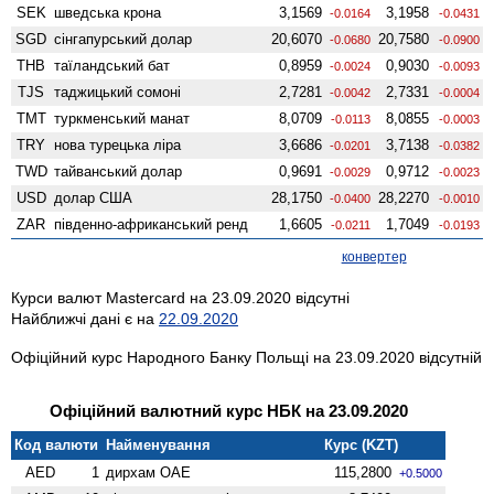
SEK
шведська крона
3,1569
3,1958
-0.0164
-0.0431
SGD
сінгапурський долар
20,6070
20,7580
-0.0680
-0.0900
THB
таїландський бат
0,8959
0,9030
-0.0024
-0.0093
TJS
таджицький сомоні
2,7281
2,7331
-0.0042
-0.0004
TMT
туркменський манат
8,0709
8,0855
-0.0113
-0.0003
TRY
нова турецька ліра
3,6686
3,7138
-0.0201
-0.0382
TWD
тайванський долар
0,9691
0,9712
-0.0029
-0.0023
USD
долар США
28,1750
28,2270
-0.0400
-0.0010
ZAR
південно-африканський ренд
1,6605
1,7049
-0.0211
-0.0193
конвертер
Курси валют Mastercard на 23.09.2020 відсутні
Найближчі дані є на
22.09.2020
Офіційний курс Народного Банку Польщі на 23.09.2020 відсутній
Офіційний валютний курс НБК на 23.09.2020
Код валюти
Найменування
Курс (KZT)
AED
1
дирхам ОАЕ
115,2800
+0.5000