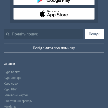
Доступно в
Пошук
Повідомити про помилку
Фінанси
Курс валют
Курс долара
Курс євро
Курс НБУ
Банківські картки
Інвестиційні брокери
Міжбанк