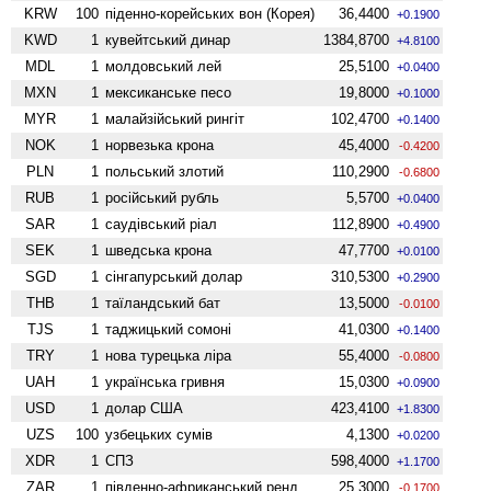
KRW
100
піденно-корейських вон (Корея)
36,4400
+0.1900
KWD
1
кувейтський динар
1384,8700
+4.8100
MDL
1
молдовський лей
25,5100
+0.0400
MXN
1
мексиканське песо
19,8000
+0.1000
MYR
1
малайзійський рингіт
102,4700
+0.1400
NOK
1
норвезька крона
45,4000
-0.4200
PLN
1
польський злотий
110,2900
-0.6800
RUB
1
російський рубль
5,5700
+0.0400
SAR
1
саудівський ріал
112,8900
+0.4900
SEK
1
шведська крона
47,7700
+0.0100
SGD
1
сінгапурський долар
310,5300
+0.2900
THB
1
таїландський бат
13,5000
-0.0100
TJS
1
таджицький сомоні
41,0300
+0.1400
TRY
1
нова турецька ліра
55,4000
-0.0800
UAH
1
українська гривня
15,0300
+0.0900
USD
1
долар США
423,4100
+1.8300
UZS
100
узбецьких сумів
4,1300
+0.0200
XDR
1
СПЗ
598,4000
+1.1700
ZAR
1
південно-африканський ренд
25,3000
-0.1700