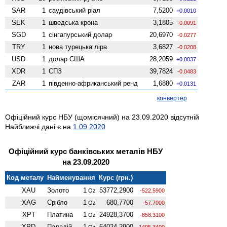
SAR
1
саудівський ріал
7,5200
+0.0010
SEK
1
шведська крона
3,1805
-0.0091
SGD
1
сінгапурський долар
20,6970
-0.0277
TRY
1
нова турецька ліра
3,6827
-0.0208
USD
1
долар США
28,2059
+0.0037
XDR
1
СПЗ
39,7824
-0.0483
ZAR
1
південно-африканський ренд
1,6880
+0.0131
конвертер
Офіційний курс НБУ (щомісячний) на 23.09.2020 відсутній
Найближчі дані є на
1.09.2020
Офіційний курс банківських металів НБУ
на 23.09.2020
Код металу
Найменування
Курс (грн.)
XAU
Золото
1
53772,2900
Oz
-522.5900
XAG
Срібло
1
680,7700
Oz
-57.7000
XPT
Платина
1
24928,3700
Oz
-858.3100
XPD
Паладій
1
64024,2900
Oz
-1495.3400