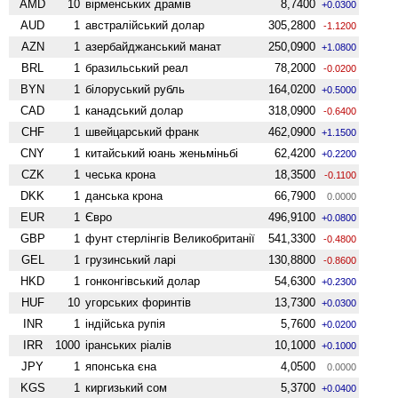
AMD
10
вiрменських драмів
8,7400
+0.0300
AUD
1
австралійський долар
305,2800
-1.1200
AZN
1
азербайджанський манат
250,0900
+1.0800
BRL
1
бразильський реал
78,2000
-0.0200
BYN
1
білоруський рубль
164,0200
+0.5000
CAD
1
канадський долар
318,0900
-0.6400
CHF
1
швейцарський франк
462,0900
+1.1500
CNY
1
китайський юань женьмiньбi
62,4200
+0.2200
CZK
1
чеська крона
18,3500
-0.1100
DKK
1
данська крона
66,7900
0.0000
EUR
1
Євро
496,9100
+0.0800
GBP
1
фунт стерлінгів Велико­британії
541,3300
-0.4800
GEL
1
грузинський ларі
130,8800
-0.8600
HKD
1
гонконгівський долар
54,6300
+0.2300
HUF
10
угорських форинтів
13,7300
+0.0300
INR
1
індійська рупія
5,7600
+0.0200
IRR
1000
іранських ріалів
10,1000
+0.1000
JPY
1
японська єна
4,0500
0.0000
KGS
1
киргизький сом
5,3700
+0.0400