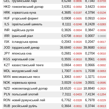
GEL
грузинський ларі
8,6248
8,7340
-0.0836
-0.0733
HKD
гонконгівський долар
3,6351
3,6423
-0.0050
-0.0004
HRK
хорватська куна
4,3685
4,3794
-0.0197
-0.0134
HUF
угорський форинт
0,0908
0,0910
-0.0005
-0.0004
ILS
ізраїльський шекель
8,1111
8,2428
-0.0248
-0.0283
INR
індійська рупія
0,3826
0,3847
-0.0004
-0.0006
IRR
іранський ріал
0,6708
0,0007
-0.0010
0.0000
ISK
ісландська крона
0,2043
0,2047
-0.0020
-0.0017
JOD
іорданський динар
39,6840
39,8680
-0.0560
-0.0010
JPY
японська єна
0,2681
0,2704
-0.0009
-0.0010
KGS
киргизький сом
0,3555
0,3561
-0.0010
-0.0005
KZT
казахстанський тенге
0,0664
0,0666
-0.0003
-0.0002
MDL
молдовський лей
1,7007
1,7038
-0.0076
-0.0053
MXN
мексиканське песо
1,3063
1,3271
-0.0057
-0.0144
NOK
норвезька крона
3,0029
3,0501
-0.0298
-0.0595
NZD
ново­зеландський долар
18,6520
18,8840
-0.1110
-0.2820
PLN
польський злотий
7,3111
7,4134
-0.0433
-0.1254
RON
новий румунський лей
6,7762
6,7978
-0.0328
-0.0229
RUB
російський рубль
0,3664
0,3744
-0.0011
-0.0013