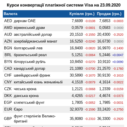
Курси конвертації платіжної системи Visa на 23.09.2020
Валюта
Купівля (грн.)
Продаж (грн.)
AED
дирхам ОАЕ
7,6699
7,6853
-0.0108
-0.0003
AMD
вiрменський драм
0,0579
0,0583
-0.0001
0.0000
AUD
австралійський долар
20,1510
20,4300
-0.1550
-0.2520
AZN
азербайджанський манат
16,5250
16,6730
-0.0240
0.0000
BGN
болгарський лев
16,8400
16,9970
-0.0820
-0.1400
BRL
бразильський реал
5,1251
5,2446
-0.0064
+0.0047
BYN
білоруський рубль
10,8450
10,9110
-0.0270
+0.0090
CAD
канадський долар
21,1080
21,2570
-0.0700
-0.1760
CHF
швейцарський франк
30,5890
30,9130
-0.1670
-0.1610
CNY
китайський юань женьмiньбi
4,1518
4,1614
-0.0079
-0.0022
CZK
чеська крона
1,2121
1,2339
-0.0068
-0.0159
DKK
данська крона
4,4265
4,4674
-0.0217
-0.0373
EGP
єгипетський фунт
1,7805
1,7985
-0.0052
-0.0031
EUR
Євро
32,9370
33,2420
-0.1590
-0.2750
фунт стерлінгів Велико­
GBP
35,8080
36,3300
-0.2310
-0.2920
британії