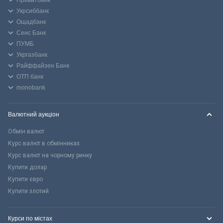
Укрсиббанк
Ощадбанк
Сенс Банк
ПУМБ
Укргазбанк
Райффайзен Банк
ОТП банк
monobank
Валютний аукціон
Обмін валют
Курс валют в обмінниках
Курс валют на чорному ринку
Купити долар
Купити євро
Купити злотий
Курси по містах