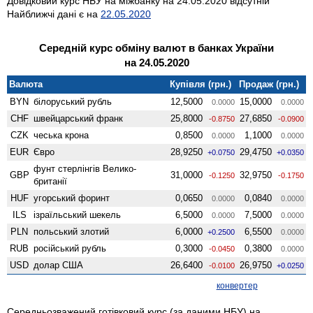
Довідковий курс НБУ на міжбанку на 24.05.2020 відсутній
Найближчі дані є на
22.05.2020
Середній курс обміну валют в банках України
на 24.05.2020
Валюта
Купівля (грн.)
Продаж (грн.)
BYN
білоруський рубль
12,5000
15,0000
0.0000
0.0000
CHF
швейцарський франк
25,8000
27,6850
-0.8750
-0.0900
CZK
чеська крона
0,8500
1,1000
0.0000
0.0000
EUR
Євро
28,9250
29,4750
+0.0750
+0.0350
фунт стерлінгів Велико­
GBP
31,0000
32,9750
-0.1250
-0.1750
британії
HUF
угорський форинт
0,0650
0,0840
0.0000
0.0000
ILS
ізраїльський шекель
6,5000
7,5000
0.0000
0.0000
PLN
польський злотий
6,0000
6,5500
+0.2500
0.0000
RUB
російський рубль
0,3000
0,3800
-0.0450
0.0000
USD
долар США
26,6400
26,9750
-0.0100
+0.0250
конвертер
Середньозважений готівковий курс (за даними НБУ) на