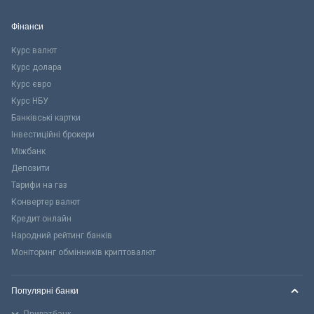
Фінанси
Курс валют
Курс долара
Курс євро
Курс НБУ
Банківські картки
Інвестиційні брокери
Міжбанк
Депозити
Тарифи на газ
Конвертер валют
Кредит онлайн
Народний рейтинг банків
Моніторинг обмінників криптовалют
Популярні банки
Приватбанк