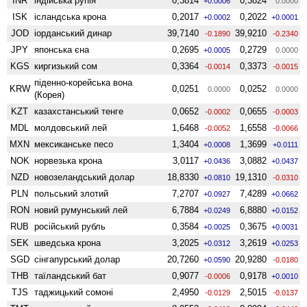
INR
індійська рупія
0,3814
0,3824
+0.0006
0.0000
ISK
ісландська крона
0,2017
0,2022
+0.0002
+0.0001
JOD
іорданський динар
39,7140
39,9210
-0.1890
-0.2340
JPY
японська єна
0,2695
0,2729
+0.0005
0.0000
KGS
киргизький сом
0,3364
0,3373
-0.0014
-0.0015
піденно-корейська вона
KRW
0,0251
0,0252
0.0000
0.0000
(Корея)
KZT
казахстанський тенге
0,0652
0,0655
-0.0002
-0.0003
MDL
молдовський лей
1,6468
1,6558
-0.0052
-0.0066
MXN
мексиканське песо
1,3404
1,3699
+0.0008
+0.0111
NOK
норвезька крона
3,0117
3,0882
+0.0436
+0.0437
NZD
ново­зеландський долар
18,8330
19,1310
+0.0810
-0.0310
PLN
польський злотий
7,2707
7,4289
+0.0927
+0.0662
RON
новий румунський лей
6,7884
6,8880
+0.0249
+0.0152
RUB
російський рубль
0,3584
0,3675
+0.0025
+0.0031
SEK
шведська крона
3,2025
3,2619
+0.0312
+0.0253
SGD
сінгапурський долар
20,7260
20,9280
+0.0590
-0.0180
THB
таїландський бат
0,9077
0,9178
-0.0006
+0.0010
TJS
таджицький сомоні
2,4950
2,5015
-0.0129
-0.0137