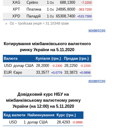
XAG
Срібло
1
688,1300
Oz
-7.2200
XPT
Платина
1
24895,8000
Oz
-363.7200
XPD
Паладій
1
65308,7400
Oz
+515.7300
Oz – тройська унція = 31.10348 грам
конвертер
Котирування міжбанківського валютного
ринку України на 5.11.2020
Валюта
Купівля (грн.)
Продаж (грн.)
USD
долар США
28,2000
28,2250
-0.2300
-0.2200
EUR
Євро
33,3577
33,3873
+0.0776
+0.0896
конвертер
Довідковий курс НБУ на
міжбанківському валютному ринку
України (на 12:00) на 5.11.2020
Код валюти
Найменування
Курс (грн.)
USD
1
долар США
28,4293
-0.0886