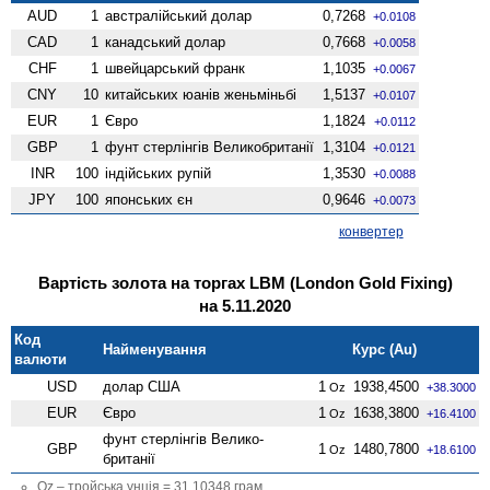
AUD
1
австралійський долар
0,7268
+0.0108
CAD
1
канадський долар
0,7668
+0.0058
CHF
1
швейцарський франк
1,1035
+0.0067
CNY
10
китайських юанів женьмiньбi
1,5137
+0.0107
EUR
1
Євро
1,1824
+0.0112
GBP
1
фунт стерлінгів Велико­британії
1,3104
+0.0121
INR
100
індійських рупій
1,3530
+0.0088
JPY
100
японських єн
0,9646
+0.0073
конвертер
Вартість золота на торгах LBM (London Gold Fixing)
на 5.11.2020
Код
Найменування
Курс (Au)
валюти
USD
долар США
1
1938,4500
Oz
+38.3000
EUR
Євро
1
1638,3800
Oz
+16.4100
фунт стерлінгів Велико­
GBP
1
1480,7800
Oz
+18.6100
британії
Oz – тройська унція = 31.10348 грам