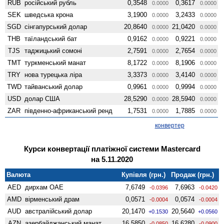
RUB
російський рубль
0,3548
0,3617
0.0000
0.0000
SEK
шведська крона
3,1900
3,2433
0.0000
0.0000
SGD
сінгапурський долар
20,8640
21,0420
0.0000
0.0000
THB
таїландський бат
0,9162
0,9221
0.0000
0.0000
TJS
таджицький сомоні
2,7591
2,7654
0.0000
0.0000
TMT
туркменський манат
8,1722
8,1906
0.0000
0.0000
TRY
нова турецька ліра
3,3373
3,4140
0.0000
0.0000
TWD
тайванський долар
0,9961
0,9994
0.0000
0.0000
USD
долар США
28,5290
28,5940
0.0000
0.0000
ZAR
південно-африканський ренд
1,7531
1,7885
0.0000
0.0000
конвертер
Курси конвертації платіжної системи Mastercard
на 5.11.2020
Валюта
Купівля (грн.)
Продаж (грн.)
AED
дирхам ОАЕ
7,6749
7,6963
-0.0396
-0.0420
AMD
вiрменський драм
0,0571
0,0574
-0.0004
-0.0004
AUD
австралійський долар
20,1470
20,5640
+0.1530
+0.0560
AZN
азербайджанський манат
16,5850
16,6280
-0.0850
-0.0900