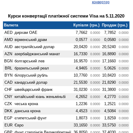
конвертер
Курси конвертації платіжної системи Visa на 5.11.2020
Валюта
Купівля (грн.)
Продаж (грн.)
AED
дирхам ОАЕ
7,7662
7,7852
0.0000
0.0000
AMD
вiрменський драм
0,0577
0,0580
0.0000
0.0000
AUD
австралійський долар
20,0420
20,5240
0.0000
0.0000
AZN
азербайджанський манат
16,7330
16,8890
0.0000
0.0000
BGN
болгарський лев
16,9570
17,1660
0.0000
0.0000
BRL
бразильський реал
4,9465
5,0626
0.0000
0.0000
BYN
білоруський рубль
10,7760
10,8420
0.0000
0.0000
CAD
канадський долар
21,5530
21,8290
0.0000
0.0000
CHF
швейцарський франк
31,0230
31,3800
0.0000
0.0000
CNY
китайський юань женьмiньбi
4,2652
4,2770
0.0000
0.0000
CZK
чеська крона
1,2236
1,2521
0.0000
0.0000
DKK
данська крона
4,4523
4,5084
0.0000
0.0000
EGP
єгипетський фунт
1,8073
1,8259
0.0000
0.0000
EUR
Євро
33,1650
33,5750
0.0000
0.0000
GBP
фунт стерлінгів Велико­британії
36,8050
37,4030
0.0000
0.0000