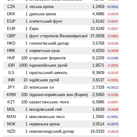
CZK
1
чеська крона
1,2459
+0.0011
DKK
1
данська крона
4,4886
-0.0078
EGP
1
єгипетський фунт
1,8142
-0.0047
EUR
1
Євро
33,4249
-0.0557
GBP
1
фунт стерлінгів Велико­британії
37,0938
-0.0962
HKD
1
гонконгівський долар
3,6768
-0.0134
HRK
1
хорватська куна
4,4250
-0.0046
HUF
100
угорських форинтів
9,2209
+0.0180
IDR
1000
індонезійських рупій
1,9571
-0.0031
ILS
1
ізраїльський шекель
8,3609
-0.0142
INR
10
індійських рупій
3,8137
-0.0301
JPY
10
японських єн
2,7328
+0.0013
KRW
100
піденно-корейських вон (Корея)
2,5060
-0.0150
KZT
100
казахстанських тенге
6,5986
-0.0037
MDL
1
молдовський лей
1,6639
-0.0098
MXN
1
мексиканське песо
1,3565
+0.0051
NOK
1
норвезька крона
3,0514
+0.0075
NZD
1
ново­зеландський долар
19,0330
-0.0618