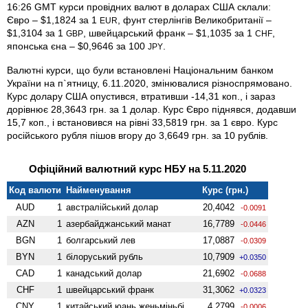
16:26 GMT курси провідних валют в доларах США склали:
Євро – $1,1824 за 1
, фунт стерлінгів Велико­британії –
EUR
$1,3104 за 1
, швейцарський франк – $1,1035 за 1
,
GBP
CHF
японська єна – $0,9646 за 100
.
JPY
Валютні курси, що були встановлені Національним банком
України на п`ятницу, 6.11.2020, змінювалися різноспрямовано.
Курс долару США опустився, втративши -14,31 коп., і зараз
дорівнює 28,3643 грн. за 1 долар. Курс Євро піднявся, додавши
15,7 коп., і встановився на рівні 33,5819 грн. за 1 євро. Курс
російського рубля пішов вгору до 3,6649 грн. за 10 рублів.
Офіційний валютний курс НБУ на 5.11.2020
Код валюти
Найменування
Курс (грн.)
AUD
1
австралійський долар
20,4042
-0.0091
AZN
1
азербайджанський манат
16,7789
-0.0446
BGN
1
болгарський лев
17,0887
-0.0309
BYN
1
білоруський рубль
10,7909
+0.0350
CAD
1
канадський долар
21,6902
-0.0688
CHF
1
швейцарський франк
31,3062
+0.0323
CNY
1
китайський юань женьмiньбi
4,2799
-0.0006