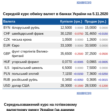
конвертер
Середній курс обміну валют в банках України на 5.11.2020
Валюта
Купівля (грн.)
Продаж (грн.)
BYN
білоруський рубль
12,5000
15,0000
0.0000
0.0000
CHF
швейцарський франк
30,1250
31,4650
-0.0750
+0.0150
CZK
чеська крона
1,0500
1,2600
0.0000
0.0000
EUR
Євро
33,1000
33,5000
0.0000
0.0000
фунт стерлінгів Велико­
GBP
35,6500
37,2500
-0.2500
-0.0500
британії
HUF
угорський форинт
0,0770
0,0965
+0.0005
+0.0005
ILS
ізраїльський шекель
6,5000
7,5000
0.0000
0.0000
PLN
польський злотий
7,1150
7,3600
+0.0150
+0.0250
RUB
російський рубль
0,3450
0,3695
+0.0050
+0.0015
USD
долар США
28,3000
28,5300
-0.1500
-0.1200
конвертер
Середньозважений курс на готівковому
валютному ринку України (за даними