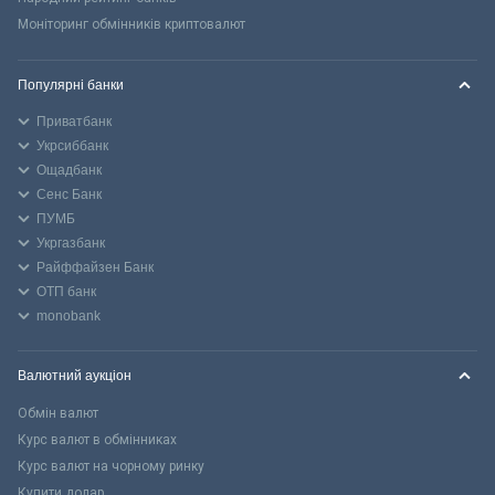
Моніторинг обмінників криптовалют
Популярні банки
Приватбанк
Укрсиббанк
Ощадбанк
Сенс Банк
ПУМБ
Укргазбанк
Райффайзен Банк
ОТП банк
monobank
Валютний аукціон
Обмін валют
Курс валют в обмінниках
Курс валют на чорному ринку
Купити долар