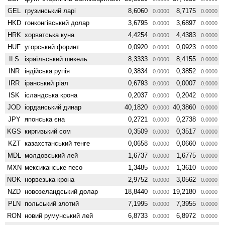
GEL
грузинський ларі
8,6060
8,7175
0.0000
0.0000
HKD
гонконгівський долар
3,6795
3,6897
0.0000
0.0000
HRK
хорватська куна
4,4254
4,4383
0.0000
0.0000
HUF
угорський форинт
0,0920
0,0923
0.0000
0.0000
ILS
ізраїльський шекель
8,3333
8,4155
0.0000
0.0000
INR
індійська рупія
0,3834
0,3852
0.0000
0.0000
IRR
іранський ріал
0,6793
0,0007
0.0000
0.0000
ISK
ісландська крона
0,2037
0,2042
0.0000
0.0000
JOD
іорданський динар
40,1820
40,3860
0.0000
0.0000
JPY
японська єна
0,2721
0,2738
0.0000
0.0000
KGS
киргизький сом
0,3509
0,3517
0.0000
0.0000
KZT
казахстанський тенге
0,0658
0,0660
0.0000
0.0000
MDL
молдовський лей
1,6737
1,6775
0.0000
0.0000
MXN
мексиканське песо
1,3485
1,3610
0.0000
0.0000
NOK
норвезька крона
2,9752
3,0562
0.0000
0.0000
NZD
ново­зеландський долар
18,8440
19,2180
0.0000
0.0000
PLN
польський злотий
7,1995
7,3955
0.0000
0.0000
RON
новий румунський лей
6,8733
6,8972
0.0000
0.0000