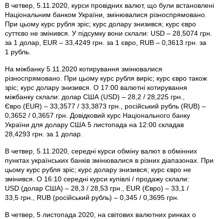
В четвер, 5.11.2020, курси провідних валют, що були встановлені
Національним банком України, змінювалися різноспрямовано.
При цьому курс рубля зріс; курс долару знизився; курс євро
суттєво не змінився. У підсумку вони склали: USD – 28,5074 грн.
за 1 долар, EUR – 33,4249 грн. за 1 євро, RUB – 0,3613 грн. за
1 рубль.
На міжбанку 5.11.2020 котирування змінювалися
різноспрямовано. При цьому курс рубля виріс; курс євро також
зріс; курс долару знизився. О 17:00 валютні котирування
міжбанку склали: долар США (USD) – 28,2 / 28,225 грн.,
Євро (EUR) – 33,3577 / 33,3873 грн., російський рубль (RUB) –
0,3652 / 0,3657 грн. Довідковий курс Національного банку
України для долару США 5 листопада на 12:00 складав
28,4293 грн. за 1 долар.
В четвер, 5.11.2020, середні курси обміну валют в обмінних
пунктах українських банків змінювалися в різних діапазонах. При
цьому курс рубля зріс; курс долару знизився; курс євро не
змінився. О 16:10 середні курси купівлі / продажу склали:
USD (долар США) – 28,3 / 28,53 грн., EUR (Євро) – 33,1 /
33,5 грн., RUB (російський рубль) – 0,345 / 0,3695 грн.
В четвер, 5 листопада 2020, на світових валютних ринках о