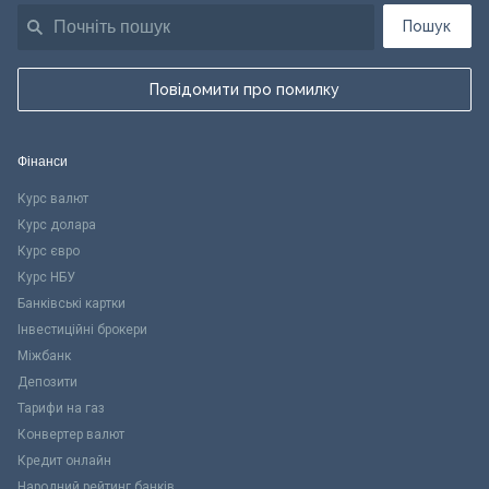
Пошук
Повідомити про помилку
Фінанси
Курс валют
Курс долара
Курс євро
Курс НБУ
Банківські картки
Інвестиційні брокери
Міжбанк
Депозити
Тарифи на газ
Конвертер валют
Кредит онлайн
Народний рейтинг банків