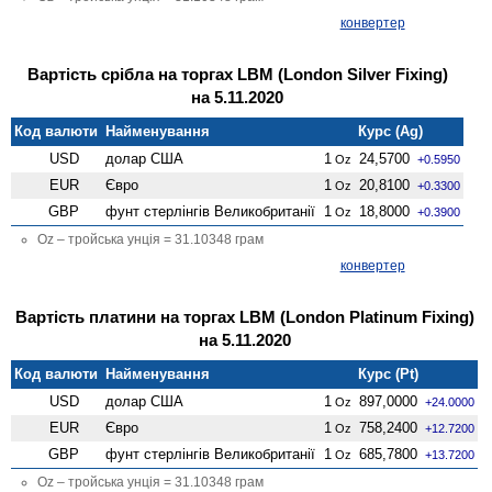
конвертер
Вартість срібла на торгах LBM (London Silver Fixing)
на 5.11.2020
Код валюти
Найменування
Курс (Ag)
USD
долар США
1
24,5700
Oz
+0.5950
EUR
Євро
1
20,8100
Oz
+0.3300
GBP
фунт стерлінгів Велико­британії
1
18,8000
Oz
+0.3900
Oz – тройська унція = 31.10348 грам
конвертер
Вартість платини на торгах LBM (London Platinum Fixing)
на 5.11.2020
Код валюти
Найменування
Курс (Pt)
USD
долар США
1
897,0000
Oz
+24.0000
EUR
Євро
1
758,2400
Oz
+12.7200
GBP
фунт стерлінгів Велико­британії
1
685,7800
Oz
+13.7200
Oz – тройська унція = 31.10348 грам