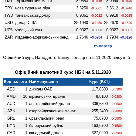
TMT
туркменський манат
8,0553
8,0994
-0.0418
-0.0440
TRY
нова турецька ліра
3,3250
3,3612
-0.0001
-0.0246
TWD
тайванський долар
0,9861
0,9918
-0.0022
-0.0025
USD
долар США
28,1940
28,2670
-0.1450
-0.1540
UZS
узбецький сум
0,0027
0,0027
0.0000
-0.0001
ZAR
південно-африканський ренд
1,7646
1,7934
+0.0284
+0.0126
конвертер
Офіційний курс Народного Банку Польщі на 5.11.2020 відсутній
Офіційний валютний курс НБК на 5.11.2020
Код валюти
Найменування
Курс (KZT)
AED
1
дирхам ОАЕ
117,6500
-0.3300
AMD
10
вiрменських драмів
8,8100
-0.0200
AUD
1
австралійський долар
306,6300
-2.0500
AZN
1
азербайджанський манат
255,2400
-0.7000
BRL
1
бразильський реал
75,0700
-0.3800
BYN
1
білоруський рубль
163,6700
-0.1500
CAD
1
канадський долар
327,0200
-2.6900