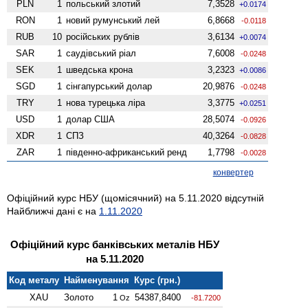
PLN
1
польський злотий
7,3528
+0.0174
RON
1
новий румунський лей
6,8668
-0.0118
RUB
10
російських рублів
3,6134
+0.0074
SAR
1
саудівський ріал
7,6008
-0.0248
SEK
1
шведська крона
3,2323
+0.0086
SGD
1
сінгапурський долар
20,9876
-0.0248
TRY
1
нова турецька ліра
3,3775
+0.0251
USD
1
долар США
28,5074
-0.0926
XDR
1
СПЗ
40,3264
-0.0828
ZAR
1
південно-африканський ренд
1,7798
-0.0028
конвертер
Офіційний курс НБУ (щомісячний) на 5.11.2020 відсутній
Найближчі дані є на
1.11.2020
Офіційний курс банківських металів НБУ
на 5.11.2020
Код металу
Найменування
Курс (грн.)
XAU
Золото
1
54387,8400
Oz
-81.7200