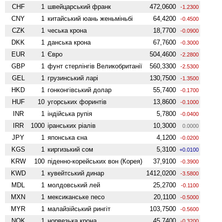
CHF
1
швейцарський франк
472,0600
-1.2300
CNY
1
китайський юань женьмiньбi
64,4200
-0.4500
CZK
1
чеська крона
18,7700
-0.0900
DKK
1
данська крона
67,7600
-0.3000
EUR
1
Євро
504,4600
-2.2800
GBP
1
фунт стерлінгів Велико­британії
560,3300
-2.5300
GEL
1
грузинський ларі
130,7500
-1.3500
HKD
1
гонконгівський долар
55,7400
-0.1700
HUF
10
угорських форинтів
13,8600
-0.1000
INR
1
індійська рупія
5,7800
-0.0400
IRR
1000
іранських ріалів
10,3000
0.0000
JPY
1
японська єна
4,1200
-0.0200
KGS
1
киргизький сом
5,3100
+0.0100
KRW
100
піденно-корейських вон (Корея)
37,9100
-0.3900
KWD
1
кувейтський динар
1412,0200
-3.5800
MDL
1
молдовський лей
25,2700
-0.1100
MXN
1
мексиканське песо
20,1100
-0.5000
MYR
1
малайзійський рингіт
103,7500
-0.5600
NOK
1
норвезька крона
45,7400
-0.3200