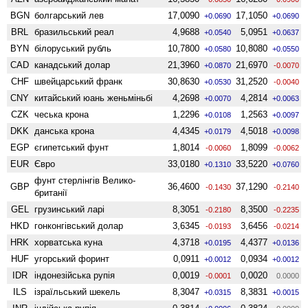
BGN
болгарський лев
17,0090
17,1050
+0.0690
+0.0690
BRL
бразильський реал
4,9688
5,0951
+0.0540
+0.0637
BYN
білоруський рубль
10,7800
10,8080
+0.0580
+0.0550
CAD
канадський долар
21,3960
21,6970
+0.0870
-0.0070
CHF
швейцарський франк
30,8630
31,2520
+0.0530
-0.0040
CNY
китайський юань женьмiньбi
4,2698
4,2814
+0.0070
+0.0063
CZK
чеська крона
1,2296
1,2563
+0.0108
+0.0097
DKK
данська крона
4,4345
4,5018
+0.0179
+0.0098
EGP
єгипетський фунт
1,8014
1,8099
-0.0060
-0.0062
EUR
Євро
33,0180
33,5220
+0.1310
+0.0760
фунт стерлінгів Велико­
GBP
36,4600
37,1290
-0.1430
-0.2140
британії
GEL
грузинський ларі
8,3051
8,3500
-0.2180
-0.2235
HKD
гонконгівський долар
3,6345
3,6456
-0.0193
-0.0214
HRK
хорватська куна
4,3718
4,4377
+0.0195
+0.0136
HUF
угорський форинт
0,0911
0,0934
+0.0012
+0.0012
IDR
індонезійська рупія
0,0019
0,0020
-0.0001
0.0000
ILS
ізраїльський шекель
8,3047
8,3831
+0.0315
+0.0015