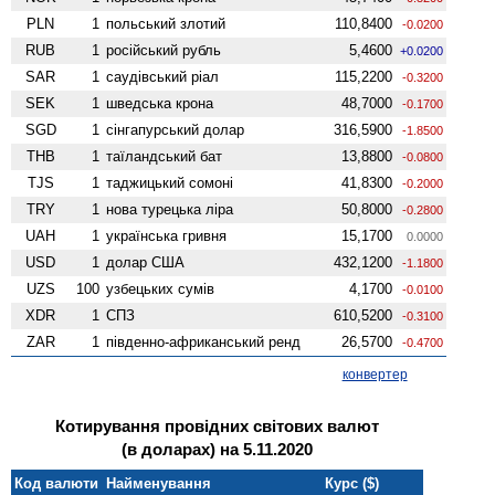
PLN
1
польський злотий
110,8400
-0.0200
RUB
1
російський рубль
5,4600
+0.0200
SAR
1
саудівський ріал
115,2200
-0.3200
SEK
1
шведська крона
48,7000
-0.1700
SGD
1
сінгапурський долар
316,5900
-1.8500
THB
1
таїландський бат
13,8800
-0.0800
TJS
1
таджицький сомоні
41,8300
-0.2000
TRY
1
нова турецька ліра
50,8000
-0.2800
UAH
1
українська гривня
15,1700
0.0000
USD
1
долар США
432,1200
-1.1800
UZS
100
узбецьких сумів
4,1700
-0.0100
XDR
1
СПЗ
610,5200
-0.3100
ZAR
1
південно-африканський ренд
26,5700
-0.4700
конвертер
Котирування провідних світових валют
(в доларах) на 5.11.2020
Код валюти
Найменування
Курс ($)