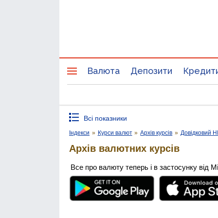
Валюта
Депозити
Кредит
Всі показники
Індекси
»
Курси валют
»
Архів курсів
»
Довідковий 
Архів валютних курсів
Все про валюту теперь і в застосунку від М