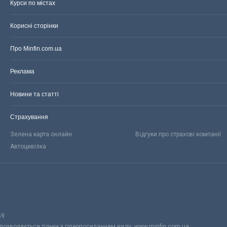
Курси по містах
Корисні сторінки
Про Minfin.com.ua
Реклама
Новини та статті
Страхування
Зелена карта онлайн
Відгуки про страхові компанії
Автоцивілка
59
 дозволяється тільки з гіперпосиланням виду: www.minfin.com.ua