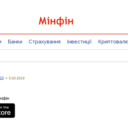
и
Банки
Страхування
Інвестиції
Криптовал
НБУ
»
5.03.2019
інфін