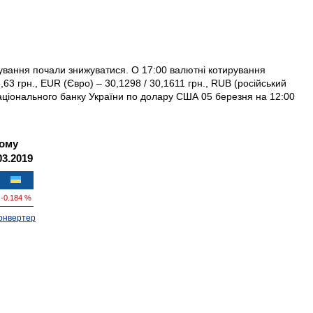
рування почали знижуватися. О 17:00 валютні котирування
63 грн., EUR (Євро) – 30,1298 / 30,1611 грн., RUB (російський
 Національного банку України по долару США 05 березня на 12:00
кому
03.2019
-0.184 %
онвертер