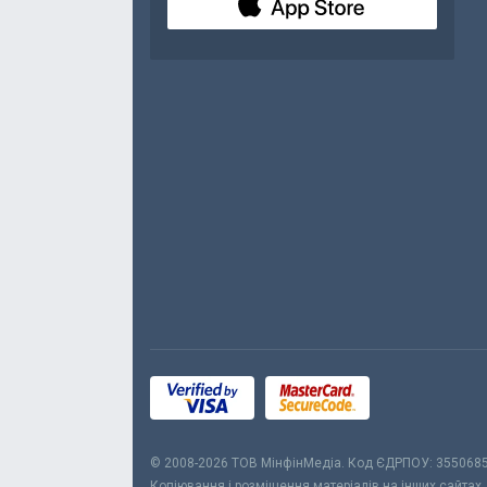
© 2008-2026 ТОВ МiнфiнМедiа. Код ЄДРПОУ: 355068
Копіювання і розміщення матеріалів на інших сайтах