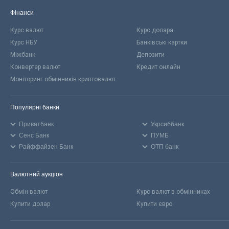
Фінанси
Курс валют
Курс долара
Курс НБУ
Банківські картки
Міжбанк
Депозити
Конвертер валют
Кредит онлайн
Моніторинг обмінників криптовалют
Популярні банки
Приватбанк
Укрсиббанк
Сенс Банк
ПУМБ
Райффайзен Банк
ОТП банк
Валютний аукціон
Обмін валют
Курс валют в обмінниках
Купити долар
Купити євро