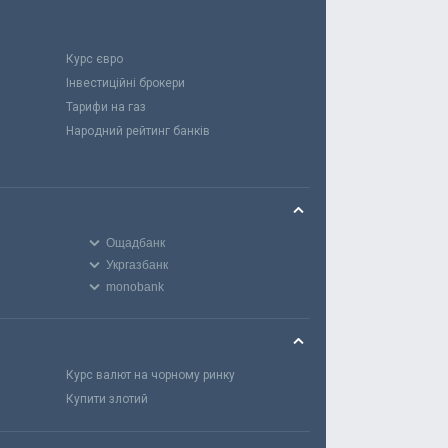
Курс євро
Інвестиційні брокери
Тарифи на газ
Народний рейтинг банків
Ощадбанк
Укргазбанк
monobank
Курс валют на чорному ринку
Купити злотий