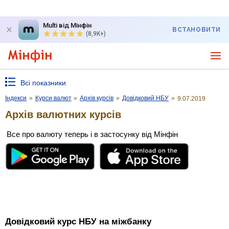
Multi від Мінфін
ВСТАНОВИТИ
(8,9K+)
Всі показники
Індекси
»
Курси валют
»
Архів курсів
»
Довідковий НБУ
»
9.07.2019
Архів валютних курсів
Все про валюту теперь і в застосунку від Мінфін
Довідковий курс НБУ на міжбанку