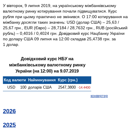
У вівторок, 9 липня 2019, на українському міжбанківському
валютному ринку котирування почали підвищуватися. Курс
рубля при цьому практично не змінився. О 17:00 котирування на
міжбанку досягли таких значень: USD (долар США) – 25,63 /
25,67 грн., EUR (Євро) – 28,7184 / 28,7632 грн., RUB (російський
рубль) – 0,4016 / 0,4024 грн. Довідковий курс Нацбанку України
по долару США 09 липня на 12:00 складав 25,4738 грн. за
1 долар.
Довідковий курс НБУ на
міжбанківському валютному ринку
України (на 12:00) на 9.07.2019
Код валюти
Найменування
Курс (грн.)
USD
100
доларів США
2547,3800
-14.4400
конвертер
2026
2025