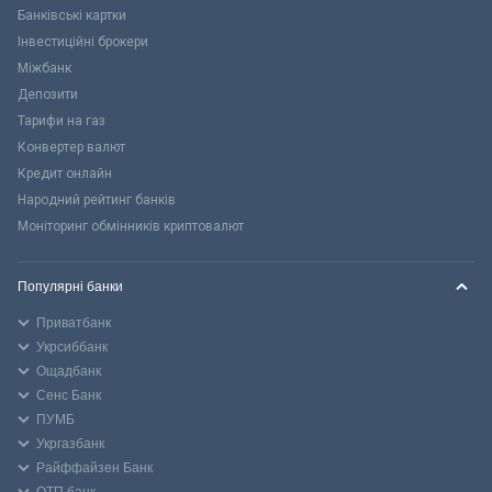
Банківські картки
Інвестиційні брокери
Міжбанк
Депозити
Тарифи на газ
Конвертер валют
Кредит онлайн
Народний рейтинг банків
Моніторинг обмінників криптовалют
Популярні банки
Приватбанк
Укрсиббанк
Ощадбанк
Сенс Банк
ПУМБ
Укргазбанк
Райффайзен Банк
ОТП банк