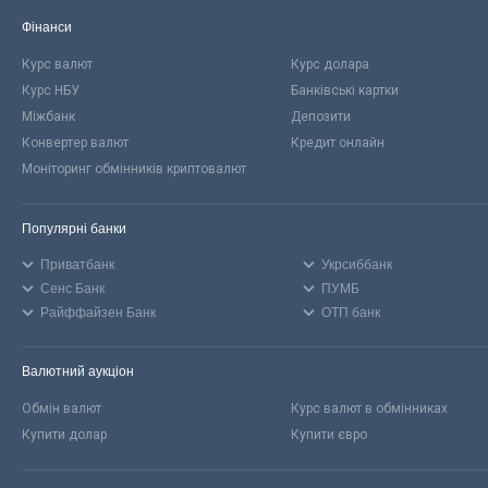
Фінанси
Курс валют
Курс долара
Курс НБУ
Банківські картки
Міжбанк
Депозити
Конвертер валют
Кредит онлайн
Моніторинг обмінників криптовалют
Популярні банки
Приватбанк
Укрсиббанк
Сенс Банк
ПУМБ
Райффайзен Банк
ОТП банк
Валютний аукціон
Обмін валют
Курс валют в обмінниках
Купити долар
Купити євро