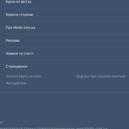
Курси по містах
Корисні сторінки
Про Minfin.com.ua
Реклама
Новини та статті
Страхування
Зелена карта онлайн
Відгуки про страхові компанії
Автоцивілка
59
 дозволяється тільки з гіперпосиланням виду: www.minfin.com.ua