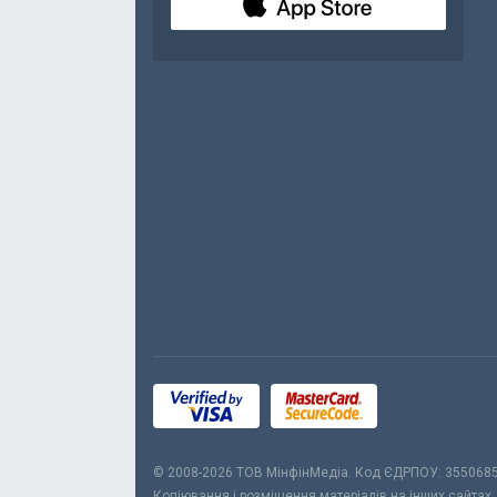
© 2008-2026 ТОВ МiнфiнМедiа. Код ЄДРПОУ: 355068
Копіювання і розміщення матеріалів на інших сайтах