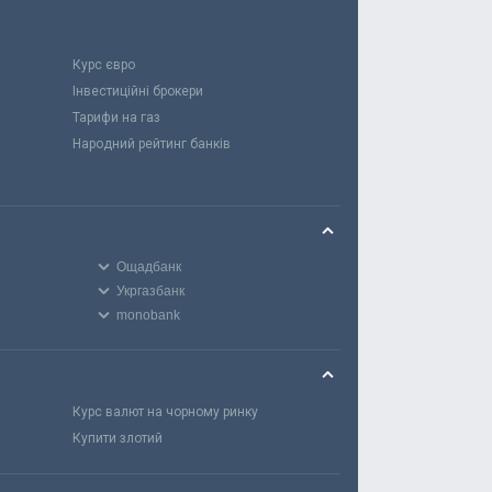
Курс євро
Інвестиційні брокери
Тарифи на газ
Народний рейтинг банків
Ощадбанк
Укргазбанк
monobank
Курс валют на чорному ринку
Купити злотий