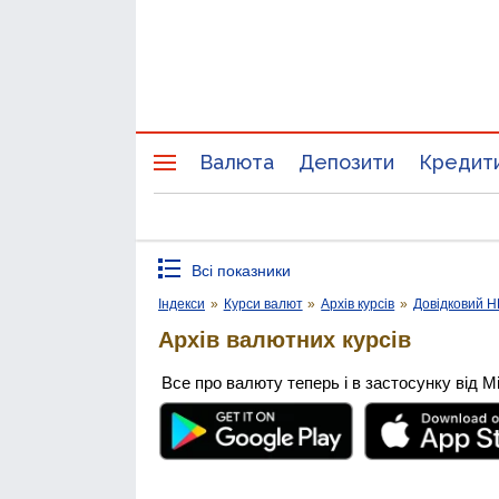
Валюта
Депозити
Кредит
Всі показники
Індекси
»
Курси валют
»
Архів курсів
»
Довідковий 
Архів валютних курсів
Все про валюту теперь і в застосунку від М