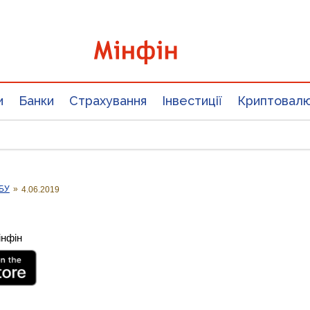
и
Банки
Страхування
Інвестиції
Криптовал
НБУ
»
4.06.2019
інфін