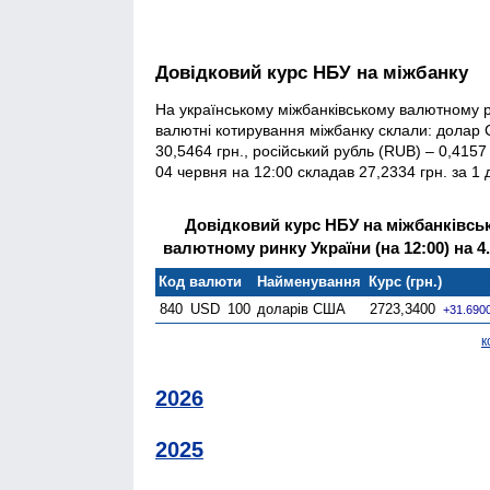
Довідковий курс НБУ на міжбанку
На українському міжбанківському валютному р
валютні котирування міжбанку склали: долар С
30,5464 грн., російський рубль (RUB) – 0,415
04 червня на 12:00 складав 27,2334 грн. за 1 
Довідковий курс НБУ на міжбанківсь
валютному ринку України (на 12:00) на 4.
Код валюти
Найменування
Курс (грн.)
840
USD
100
доларів США
2723,3400
+31.690
к
2026
2025