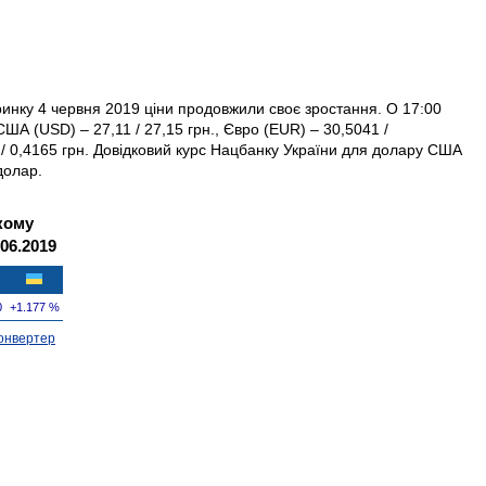
инку 4 червня 2019 ціни продовжили своє зростання. О 17:00
ША (USD) – 27,11 / 27,15 грн., Євро (EUR) – 30,5041 /
7 / 0,4165 грн. Довідковий курс Нацбанку України для долару США
долар.
кому
06.2019
0
+1.177 %
онвертер