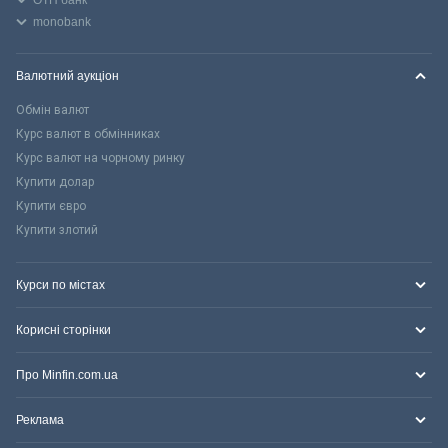
monobank
Валютний аукціон
Обмін валют
Курс валют в обмінниках
Курс валют на чорному ринку
Купити долар
Купити євро
Купити злотий
Курси по містах
Корисні сторінки
Про Minfin.com.ua
Реклама