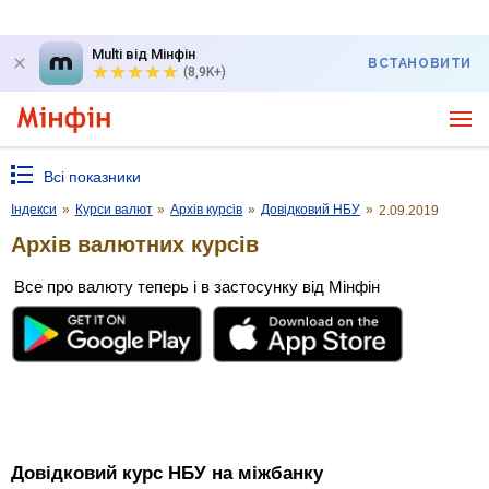
Multi від Мінфін
ВСТАНОВИТИ
(8,9K+)
Всі показники
Індекси
»
Курси валют
»
Архів курсів
»
Довідковий НБУ
»
2.09.2019
Архів валютних курсів
Все про валюту теперь і в застосунку від Мінфін
Довідковий курс НБУ на міжбанку