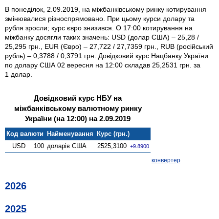
В понеділок, 2.09.2019, на міжбанківському ринку котирування
змінювалися різноспрямовано. При цьому курси долару та
рубля зросли; курс євро знизився. О 17:00 котирування на
міжбанку досягли таких значень: USD (долар США) – 25,28 /
25,295 грн., EUR (Євро) – 27,722 / 27,7359 грн., RUB (російський
рубль) – 0,3788 / 0,3791 грн. Довідковий курс Нацбанку України
по долару США 02 вересня на 12:00 складав 25,2531 грн. за
1 долар.
Довідковий курс НБУ на
міжбанківському валютному ринку
України (на 12:00) на 2.09.2019
Код валюти
Найменування
Курс (грн.)
USD
100
доларів США
2525,3100
+9.8900
конвертер
2026
2025