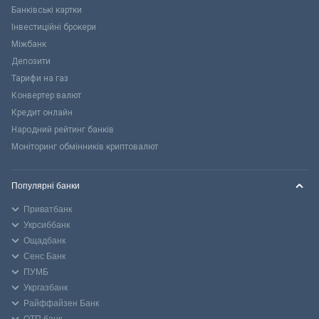
Банківські картки
Інвестиційні брокери
Міжбанк
Депозити
Тарифи на газ
Конвертер валют
Кредит онлайн
Народний рейтинг банків
Моніторинг обмінників криптовалют
Популярні банки
Приватбанк
Укрсиббанк
Ощадбанк
Сенс Банк
ПУМБ
Укргазбанк
Райффайзен Банк
ОТП банк