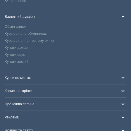
monobank
Валютний аукціон
Обмін валют
Курс валют в обмінниках
Курс валют на чорному ринку
Купити долар
Купити євро
Купити злотий
Курси по містах
Корисні сторінки
Про Minfin.com.ua
Реклама
Новини та статті