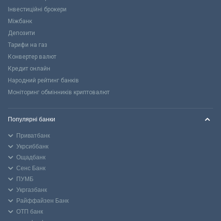
Інвестиційні брокери
Міжбанк
Депозити
Тарифи на газ
Конвертер валют
Кредит онлайн
Народний рейтинг банків
Моніторинг обмінників криптовалют
Популярні банки
Приватбанк
Укрсиббанк
Ощадбанк
Сенс Банк
ПУМБ
Укргазбанк
Райффайзен Банк
ОТП банк