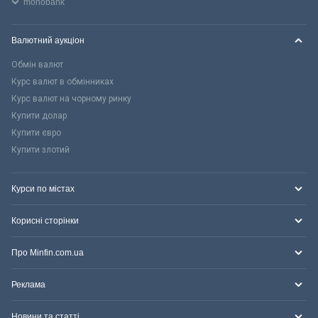
monobank
Валютний аукціон
Обмін валют
Курс валют в обмінниках
Курс валют на чорному ринку
Купити долар
Купити євро
Купити злотий
Курси по містах
Корисні сторінки
Про Minfin.com.ua
Реклама
Новини та статті