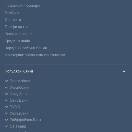
Інвестиційні брокери
Міжбанк
Депозити
Тарифи на газ
Конвертер валют
Кредит онлайн
Народний рейтинг банків
Моніторинг обмінників криптовалют
Популярні банки
Приватбанк
Укрсиббанк
Ощадбанк
Сенс Банк
ПУМБ
Укргазбанк
Райффайзен Банк
ОТП банк