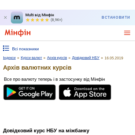
Multi від Мінфін
ВСТАНОВИТИ
(8,9K+)
Всі показники
Індекси
»
Курси валют
»
Архів курсів
»
Довідковий НБУ
»
16.05.2019
Архів валютних курсів
Все про валюту теперь і в застосунку від Мінфін
Довідковий курс НБУ на міжбанку