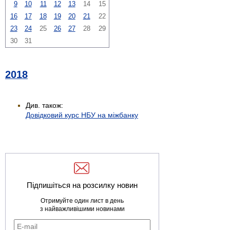
9
10
11
12
13
14
15
16
17
18
19
20
21
22
23
24
25
26
27
28
29
30
31
2018
Див. також:
Довідковий курс НБУ на міжбанку
Підпишіться на розсилку новин
Отримуйте один лист в день
з найважливішими новинами