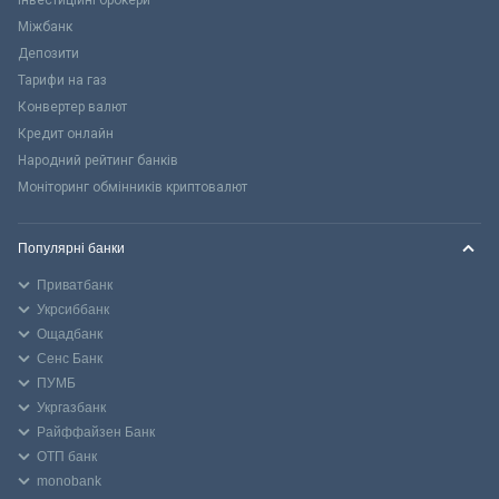
Міжбанк
Депозити
Тарифи на газ
Конвертер валют
Кредит онлайн
Народний рейтинг банків
Моніторинг обмінників криптовалют
Популярні банки
Приватбанк
Укрсиббанк
Ощадбанк
Сенс Банк
ПУМБ
Укргазбанк
Райффайзен Банк
ОТП банк
monobank