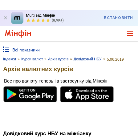
Multi від Мінфін
ВСТАНОВИТИ
(8,9K+)
Всі показники
Індекси
»
Курси валют
»
Архів курсів
»
Довідковий НБУ
»
5.06.2019
Архів валютних курсів
Все про валюту теперь і в застосунку від Мінфін
Довідковий курс НБУ на міжбанку