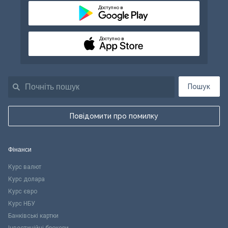
Доступно в
Доступно в
Пошук
Повідомити про помилку
Фінанси
Курс валют
Курс долара
Курс євро
Курс НБУ
Банківські картки
Інвестиційні брокери