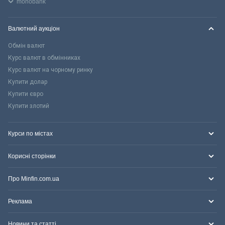
monobank
Валютний аукціон
Обмін валют
Курс валют в обмінниках
Курс валют на чорному ринку
Купити долар
Купити євро
Купити злотий
Курси по містах
Корисні сторінки
Про Minfin.com.ua
Реклама
Новини та статті