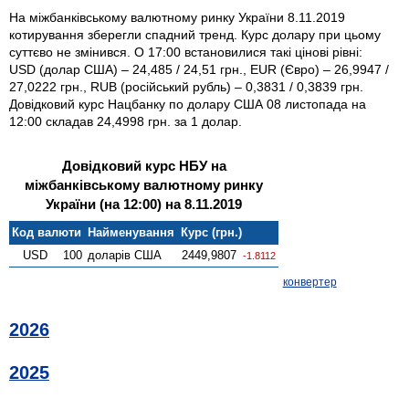
На міжбанківському валютному ринку України 8.11.2019
котирування зберегли спадний тренд. Курс долару при цьому
суттєво не змінився. О 17:00 встановилися такі цінові рівні:
USD (долар США) – 24,485 / 24,51 грн., EUR (Євро) – 26,9947 /
27,0222 грн., RUB (російський рубль) – 0,3831 / 0,3839 грн.
Довідковий курс Нацбанку по долару США 08 листопада на
12:00 складав 24,4998 грн. за 1 долар.
Довідковий курс НБУ на
міжбанківському валютному ринку
України (на 12:00) на 8.11.2019
Код валюти
Найменування
Курс (грн.)
USD
100
доларів США
2449,9807
-1.8112
конвертер
2026
2025