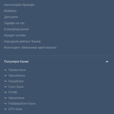
Інвестиційні брокери
Міжбанк
Депозити
Тарифи на газ
Конвертер валют
Кредит онлайн
Народний рейтинг банків
Моніторинг обмінників криптовалют
Популярні банки
Приватбанк
Укрсиббанк
Ощадбанк
Сенс Банк
ПУМБ
Укргазбанк
Райффайзен Банк
ОТП банк