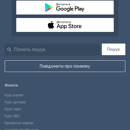
Доступно в
Доступно в
Пошук
Повідомити про помилку
Фінанси
Курс валют
Курс долара
Курс євро
Курс НБУ
Банківські картки
Інвестиційні брокери