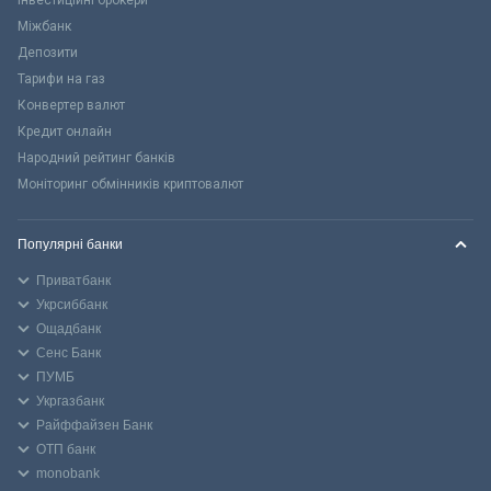
Міжбанк
Депозити
Тарифи на газ
Конвертер валют
Кредит онлайн
Народний рейтинг банків
Моніторинг обмінників криптовалют
Популярні банки
Приватбанк
Укрсиббанк
Ощадбанк
Сенс Банк
ПУМБ
Укргазбанк
Райффайзен Банк
ОТП банк
monobank