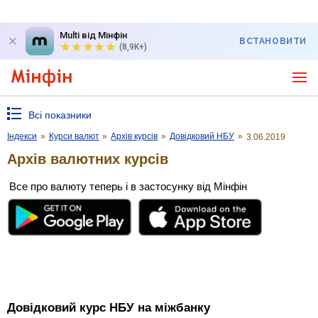
Multi від Мінфін
ВСТАНОВИТИ
(8,9K+)
Всі показники
Індекси
»
Курси валют
»
Архів курсів
»
Довідковий НБУ
»
3.06.2019
Архів валютних курсів
Все про валюту теперь і в застосунку від Мінфін
Довідковий курс НБУ на міжбанку