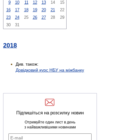
9
10
11
12
13
14
15
16
17
18
19
20
21
22
23
24
25
26
27
28
29
30
31
2018
Див. також:
Довідковий курс НБУ на міжбанку
Підпишіться на розсилку новин
Отримуйте один лист в день
з найважливішими новинами