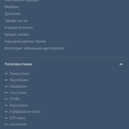
Міжбанк
Депозити
Тарифи на газ
Конвертер валют
Кредит онлайн
Народний рейтинг банків
Моніторинг обмінників криптовалют
Популярні банки
Приватбанк
Укрсиббанк
Ощадбанк
Сенс Банк
ПУМБ
Укргазбанк
Райффайзен Банк
ОТП банк
monobank