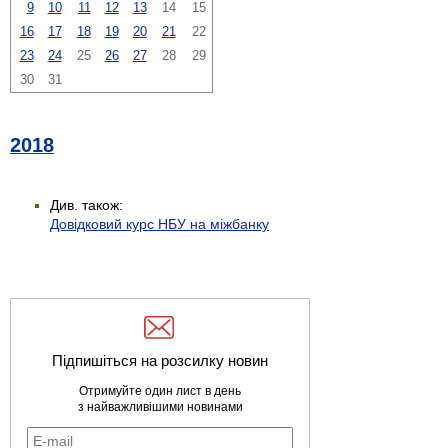
9
10
11
12
13
14
15
16
17
18
19
20
21
22
23
24
25
26
27
28
29
30
31
2018
Див. також:
Довідковий курс НБУ на міжбанку
Підпишіться на розсилку новин
Отримуйте один лист в день
з найважливішими новинами