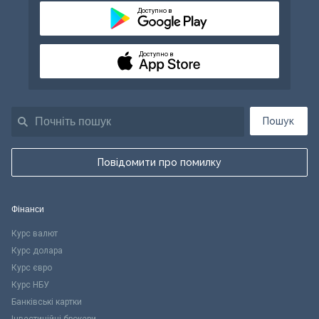
Доступно в
Доступно в
Пошук
Повідомити про помилку
Фінанси
Курс валют
Курс долара
Курс євро
Курс НБУ
Банківські картки
Інвестиційні брокери