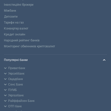
Інвестиційні брокери
Міжбанк
Депозити
Тарифи на газ
Конвертер валют
Кредит онлайн
Народний рейтинг банків
Моніторинг обмінників криптовалют
Популярні банки
Приватбанк
Укрсиббанк
Ощадбанк
Сенс Банк
ПУМБ
Укргазбанк
Райффайзен Банк
ОТП банк