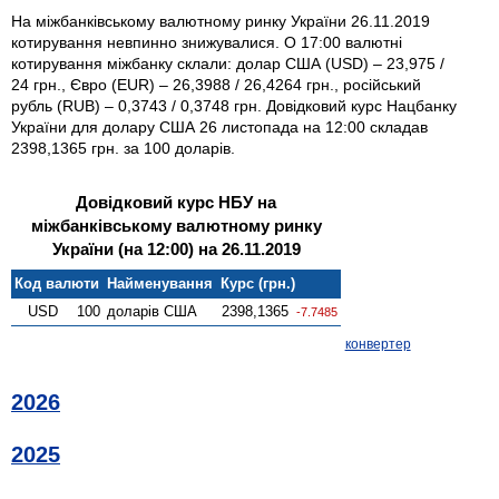
На міжбанківському валютному ринку України 26.11.2019
котирування невпинно знижувалися. О 17:00 валютні
котирування міжбанку склали: долар США (USD) – 23,975 /
24 грн., Євро (EUR) – 26,3988 / 26,4264 грн., російський
рубль (RUB) – 0,3743 / 0,3748 грн. Довідковий курс Нацбанку
України для долару США 26 листопада на 12:00 складав
2398,1365 грн. за 100 доларів.
Довідковий курс НБУ на
міжбанківському валютному ринку
України (на 12:00) на 26.11.2019
Код валюти
Найменування
Курс (грн.)
USD
100
доларів США
2398,1365
-7.7485
конвертер
2026
2025