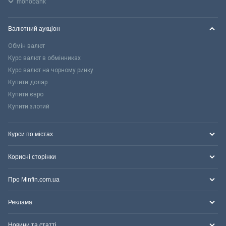
monobank
Валютний аукціон
Обмін валют
Курс валют в обмінниках
Курс валют на чорному ринку
Купити долар
Купити євро
Купити злотий
Курси по містах
Корисні сторінки
Про Minfin.com.ua
Реклама
Новини та статті