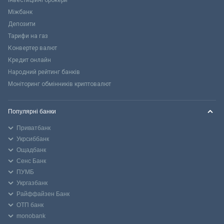
Міжбанк
Депозити
Тарифи на газ
Конвертер валют
Кредит онлайн
Народний рейтинг банків
Моніторинг обмінників криптовалют
Популярні банки
Приватбанк
Укрсиббанк
Ощадбанк
Сенс Банк
ПУМБ
Укргазбанк
Райффайзен Банк
ОТП банк
monobank