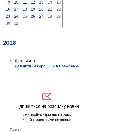
9
10
11
12
13
14
15
16
17
18
19
20
21
22
23
24
25
26
27
28
29
30
31
2018
Див. також:
Довідковий курс НБУ на міжбанку
Підпишіться на розсилку новин
Отримуйте один лист в день
з найважливішими новинами