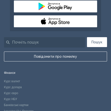
Доступно в
Доступно в
Пошук
Повідомити про помилку
Фінанси
Курс валют
Курс долара
Курс євро
Курс НБУ
Банківські картки
Інвестиційні брокери