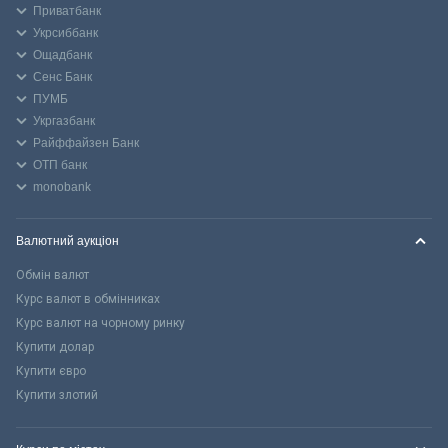
Приватбанк
Укрсиббанк
Ощадбанк
Сенс Банк
ПУМБ
Укргазбанк
Райффайзен Банк
ОТП банк
monobank
Валютний аукціон
Обмін валют
Курс валют в обмінниках
Курс валют на чорному ринку
Купити долар
Купити євро
Купити злотий