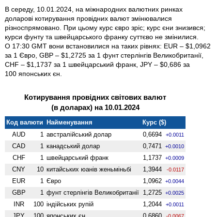
В середу, 10.01.2024, на міжнародних валютних ринках
доларові котирування провідних валют змінювалися
різноспрямовано. При цьому курс євро зріс; курс єни знизився;
курси фунту та швейцарського франку суттєво не змінилися.
О 17:30 GMT вони встановилися на таких рівнях: EUR – $1,0962
за 1 Євро, GBP – $1,2725 за 1 фунт стерлінгів Велико­британії,
CHF – $1,1737 за 1 швейцарський франк, JPY – $0,686 за
100 японських єн.
Котирування провідних світових валют
(в доларах) на 10.01.2024
Код валюти
Найменування
Курс ($)
AUD
1
австралійський долар
0,6694
+0.0011
CAD
1
канадський долар
0,7471
+0.0010
CHF
1
швейцарський франк
1,1737
+0.0009
CNY
10
китайських юанів женьмiньбi
1,3944
-0.0117
EUR
1
Євро
1,0962
+0.0044
GBP
1
фунт стерлінгів Велико­британії
1,2725
+0.0025
INR
100
індійських рупій
1,2044
+0.0011
JPY
100
японських єн
0,6860
-0.0067