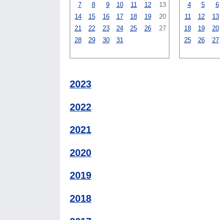
7
8
9
10
11
12
13
4
5
6
14
15
16
17
18
19
20
11
12
13
21
22
23
24
25
26
27
18
19
20
28
29
30
31
25
26
27
2023
2022
2021
2020
2019
2018