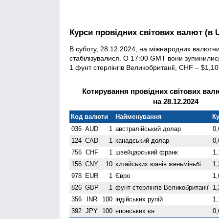
Курси провідних світових валют (в 
В суботу, 28.12.2024, на міжнародних валют
стабілізувалися. О 17:00 GMT вони зупинилис
1 фунт стерлінгів Велико­британії, CHF – $1,
Котирування провідних світових валю
на 28.12.2024
Код валюти
Найменування
Ку
036
AUD
1
австралійський долар
0,
124
CAD
1
канадський долар
0,
756
CHF
1
швейцарський франк
1,
156
CNY
10
китайських юанів женьмiньбi
1,
978
EUR
1
Євро
1,
826
GBP
1
фунт стерлінгів Велико­британії
1,
356
INR
100
індійських рупій
1,
392
JPY
100
японських єн
0,