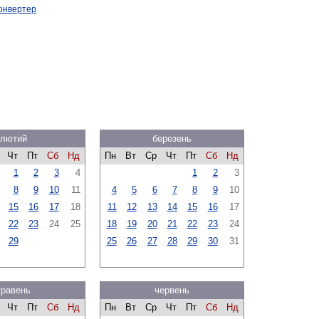
онвертер
лютий
березень
Чт
Пт
Сб
Нд
Пн
Вт
Ср
Чт
Пт
Сб
Нд
1
2
3
4
1
2
3
8
9
10
11
4
5
6
7
8
9
10
15
16
17
18
11
12
13
14
15
16
17
22
23
24
25
18
19
20
21
22
23
24
29
25
26
27
28
29
30
31
травень
червень
Чт
Пт
Сб
Нд
Пн
Вт
Ср
Чт
Пт
Сб
Нд