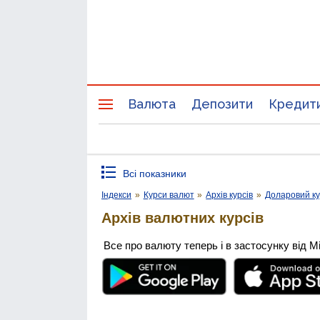
Валюта
Депозити
Кредит
Всі показники
Індекси
»
Курси валют
»
Архів курсів
»
Доларовий к
Архів валютних курсів
Все про валюту теперь і в застосунку від М