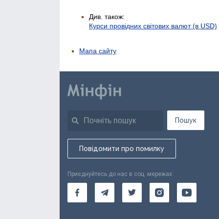
Див. також:
Курси провідних світових валют (в USD)
Мапа сайту
Пошук
Повідомити про помилку
Приєднуйтесь до нас в соц. мережах: