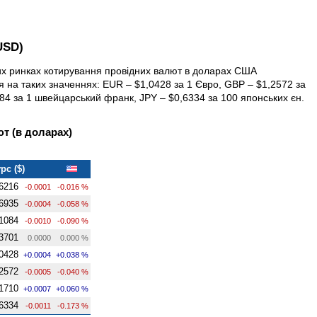
USD)
них ринках котирування провідних валют в доларах США
я на таких значеннях: EUR – $1,0428 за 1 Євро, GBP – $1,2572 за
1084 за 1 швейцарський франк, JPY – $0,6334 за 100 японських єн.
т (в доларах)
рс ($)
6216
-0.0001
-0.016 %
6935
-0.0004
-0.058 %
1084
-0.0010
-0.090 %
3701
0.0000
0.000 %
0428
+0.0004
+0.038 %
2572
-0.0005
-0.040 %
1710
+0.0007
+0.060 %
6334
-0.0011
-0.173 %