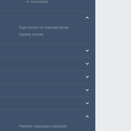
monobank
Курс валют на чорному ринку
Купити злотий
Рейтинг страхових компаній