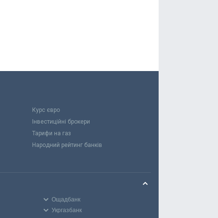
Курс євро
Інвестиційні брокери
Тарифи на газ
Народний рейтинг банків
Ощадбанк
Укргазбанк