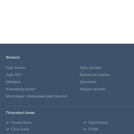
Фінанси
Курс валют
Курс долара
Курс НБУ
Банківські картки
Міжбанк
Депозити
Конвертер валют
Кредит онлайн
Моніторинг обмінників криптовалют
Популярні банки
Приватбанк
Укрсиббанк
Сенс Банк
ПУМБ