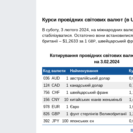
Курси провідних світових валют (в 
В суботу, 3 лютого 2024, на міжнародних вал
стабілізуватися. Остаточно вони встановилися
британії – $1,2633 за 1
, швейцарський фр
GBP
Котирування провідних світових валю
на 3.02.2024
Код валюти
Найменування
Ку
036
AUD
1
австралійський долар
0,
124
CAD
1
канадський долар
0,
756
CHF
1
швейцарський франк
1,
156
CNY
10
китайських юанів женьмiньбi
1,
978
EUR
1
Євро
1,
826
GBP
1
фунт стерлінгів Велико­британії
1,
392
JPY
100
японських єн
0,
к