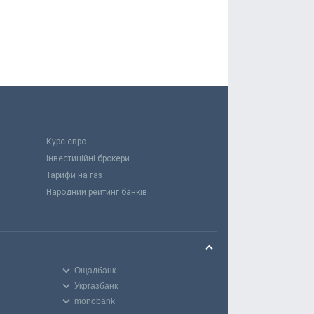
Курс євро
Інвестиційні брокери
Тарифи на газ
Народний рейтинг банків
Ощадбанк
Укргазбанк
monobank