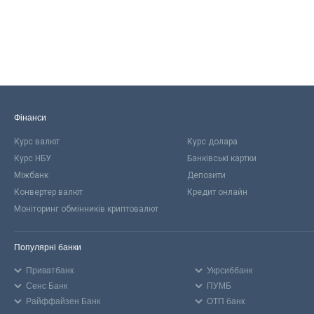
Фінанси
Курс валют
Курс долара
Курс НБУ
Банківські картки
Міжбанк
Депозити
Конвертер валют
Кредит онлайн
Моніторинг обмінників криптовалют
Популярні банки
Приватбанк
Укрсиббанк
Сенс Банк
ПУМБ
Райффайзен Банк
ОТП банк