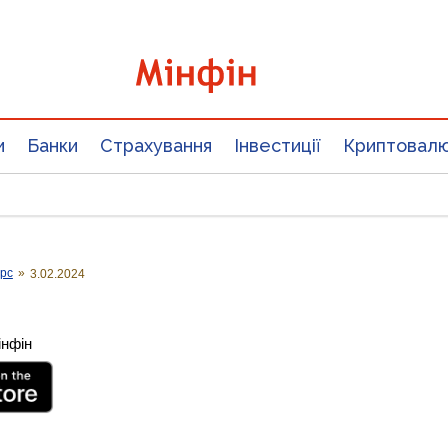
и
Банки
Страхування
Інвестиції
Криптовал
урс
»
3.02.2024
інфін