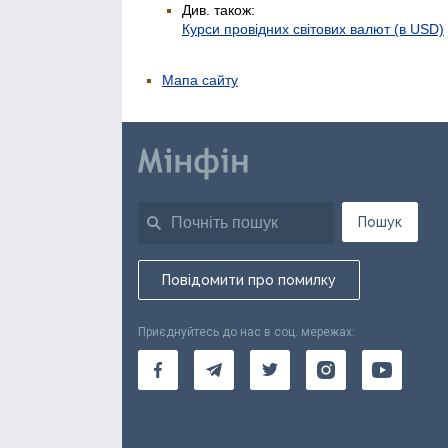
Див. також:
Курси провідних світових валют (в USD)
Мапа сайту
Пошук
Повідомити про помилку
Приєднуйтесь до нас в соц. мережах: