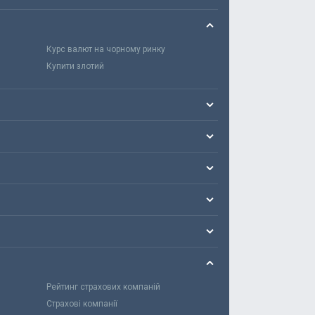
Курс валют на чорному ринку
Купити злотий
Рейтинг страхових компаній
Страхові компанії