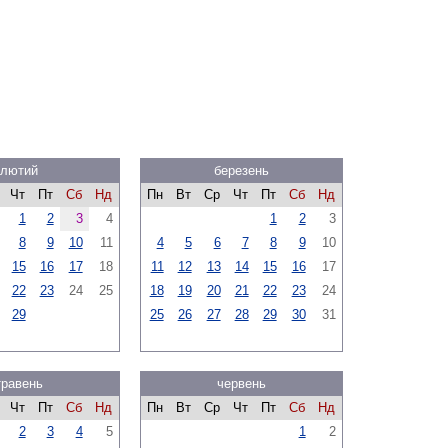
лютий
березень
Чт
Пт
Сб
Нд
Пн
Вт
Ср
Чт
Пт
Сб
Нд
1
2
3
4
1
2
3
8
9
10
11
4
5
6
7
8
9
10
15
16
17
18
11
12
13
14
15
16
17
22
23
24
25
18
19
20
21
22
23
24
29
25
26
27
28
29
30
31
травень
червень
Чт
Пт
Сб
Нд
Пн
Вт
Ср
Чт
Пт
Сб
Нд
2
3
4
5
1
2