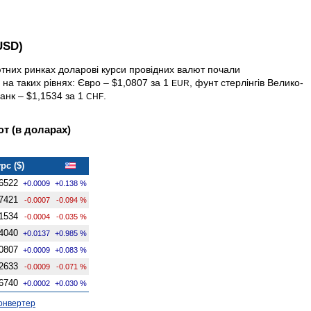
USD)
ютних ринках доларові курси провідних валют почали
 на таких рівнях: Євро – $1,0807 за 1
, фунт стерлінгів Велико­
EUR
анк – $1,1534 за 1
.
CHF
т (в доларах)
рс ($)
6522
+0.0009
+0.138 %
7421
-0.0007
-0.094 %
1534
-0.0004
-0.035 %
4040
+0.0137
+0.985 %
0807
+0.0009
+0.083 %
2633
-0.0009
-0.071 %
6740
+0.0002
+0.030 %
онвертер