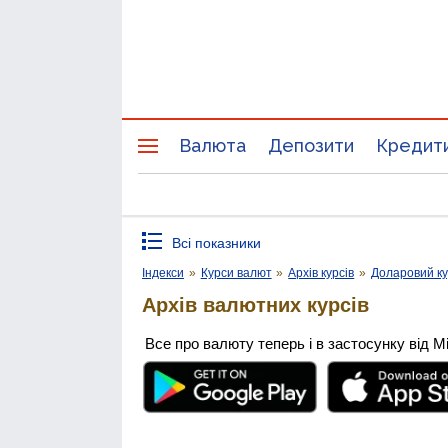
Валюта
Депозити
Кредит
Всі показники
Індекси
»
Курси валют
»
Архів курсів
»
Доларовий к
Архів валютних курсів
Все про валюту теперь і в застосунку від М