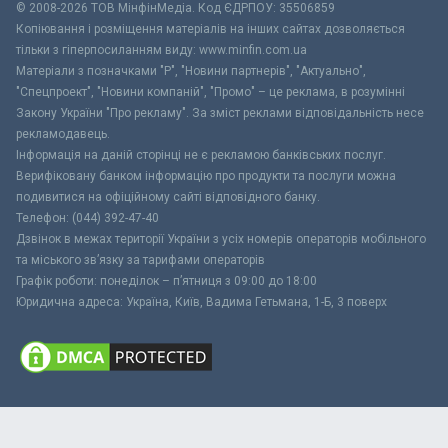
© 2008-2026 ТОВ МiнфiнМедiа. Код ЄДРПОУ: 35506859
Копіювання і розміщення матеріалів на інших сайтах дозволяється
тільки з гіперпосиланням виду: www.minfin.com.ua
Матеріали з позначками "Р", "Новини партнерів", "Актуально",
"Спецпроект", "Новини компаній", "Промо" – це реклама, в розумінні
Закону України "Про рекламу". За зміст реклами відповідальність несе
рекламодавець.
Інформація на даній сторінці не є рекламою банківських послуг.
Верифіковану банком інформацію про продукти та послуги можна
подивитися на офіційному сайті відповідного банку.
Телефон: (044) 392-47-40
Дзвінок в межах території України з усіх номерів операторів мобільного
та міського зв’язку за тарифами операторів
Графік роботи: понеділок – п’ятниця з 09:00 до 18:00
Юридична адреса: Україна, Київ, Вадима Гетьмана, 1-Б, 3 поверх