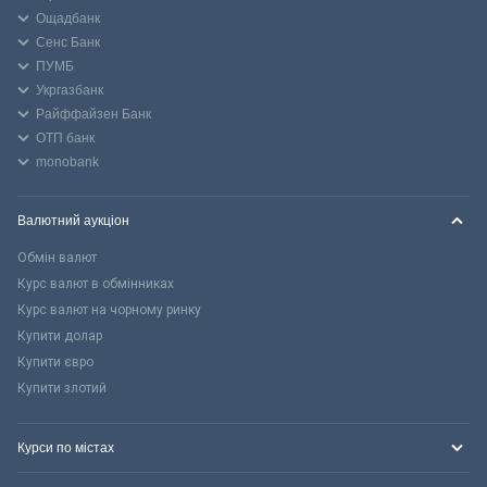
Ощадбанк
Сенс Банк
ПУМБ
Укргазбанк
Райффайзен Банк
ОТП банк
monobank
Валютний аукціон
Обмін валют
Курс валют в обмінниках
Курс валют на чорному ринку
Купити долар
Купити євро
Купити злотий
Курси по містах