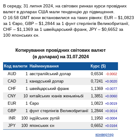
В середу, 31 липня 2024, на світових ринках курси провідних
валют в доларах США мали тенденцію до підвищення.
О 16:58 GMT вони встановилися на таких рівнях: EUR – $1,0823
за 1 Євро, GBP – $1,2844 за 1 фунт стерлінгів Велико­британії,
CHF – $1,1369 за 1 швейцарський франк, JPY – $0,6652 за
100 японських єн.
Котирування провідних світових валют
(в доларах) на 31.07.2024
Код валюти
Найменування
Курс ($)
AUD
1
австралійський долар
0,6534
-0.0002
CAD
1
канадський долар
0,7241
+0.0020
CHF
1
швейцарський франк
1,1369
+0.0077
CNY
10
китайських юанів женьмiньбi
1,3851
+0.0060
EUR
1
Євро
1,0823
+0.0019
GBP
1
фунт стерлінгів Велико­британії
1,2844
+0.0014
INR
100
індійських рупій
1,1950
+0.0004
JPY
100
японських єн
0,6652
+0.0164
конвертер