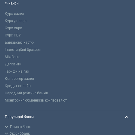
Фінанси
Курс валют
Курс долара
Курс євро
Курс НБУ
Банківські картки
Інвестиційні брокери
Міжбанк
Депозити
Тарифи на газ
Конвертер валют
Кредит онлайн
Народний рейтинг банків
Моніторинг обмінників криптовалют
Популярні банки
Приватбанк
Укрсиббанк