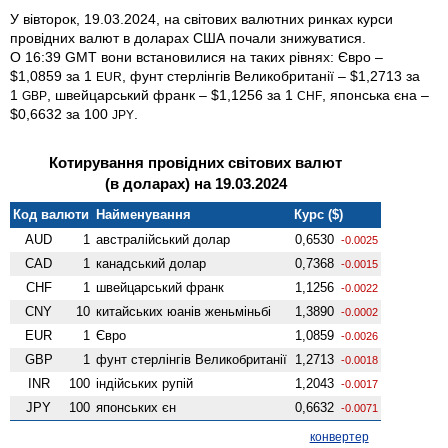
У вівторок, 19.03.2024, на світових валютних ринках курси
провідних валют в доларах США почали знижуватися.
О 16:39 GMT вони встановилися на таких рівнях: Євро –
$1,0859 за 1
, фунт стерлінгів Велико­британії – $1,2713 за
EUR
1
, швейцарський франк – $1,1256 за 1
, японська єна –
GBP
CHF
$0,6632 за 100
.
JPY
Котирування провідних світових валют
(в доларах) на 19.03.2024
Код валюти
Найменування
Курс ($)
AUD
1
австралійський долар
0,6530
-0.0025
CAD
1
канадський долар
0,7368
-0.0015
CHF
1
швейцарський франк
1,1256
-0.0022
CNY
10
китайських юанів женьмiньбi
1,3890
-0.0002
EUR
1
Євро
1,0859
-0.0026
GBP
1
фунт стерлінгів Велико­британії
1,2713
-0.0018
INR
100
індійських рупій
1,2043
-0.0017
JPY
100
японських єн
0,6632
-0.0071
конвертер