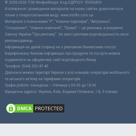
© 2008-2026 ТОВ МiнфiнМедiа. Код ЄДРПОУ: 35506859
Копіювання і розміщення матеріалів на інших сайтах дозволяється
тільки з гіперпосиланням виду: www.minfin.com.ua
Матеріали з позначками "Р", "Новини партнерів", "Актуально",
"Спецпроект", "Новини компаній", "Промо" – це реклама, в розумінні
Закону України "Про рекламу". За зміст реклами відповідальність несе
рекламодавець.
Інформація на даній сторінці не є рекламою банківських послуг.
Верифіковану банком інформацію про продукти та послуги можна
подивитися на офіційному сайті відповідного банку.
Телефон: (044) 392-47-40
Дзвінок в межах території України з усіх номерів операторів мобільного
та міського зв’язку за тарифами операторів
Графік роботи: понеділок – п’ятниця з 09:00 до 18:00
Юридична адреса: Україна, Київ, Вадима Гетьмана, 1-Б, 3 поверх