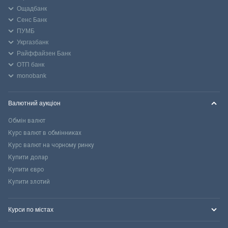
Ощадбанк
Сенс Банк
ПУМБ
Укргазбанк
Райффайзен Банк
ОТП банк
monobank
Валютний аукціон
Обмін валют
Курс валют в обмінниках
Курс валют на чорному ринку
Купити долар
Купити євро
Купити злотий
Курси по містах