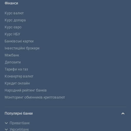
Фінанси
Курс валют
Курс долара
Курс євро
Курс НБУ
Банківські картки
Інвестиційні брокери
Міжбанк
Депозити
Тарифи на газ
Конвертер валют
Кредит онлайн
Народний рейтинг банків
Моніторинг обмінників криптовалют
Популярні банки
Приватбанк
Укрсиббанк