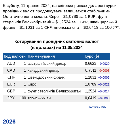
В суботу, 11 травня 2024, на світових ринках доларові курси
провідних валют продовжували залишатися стабільними.
Остаточно вони склали: Євро – $1,0789 за 1
, фунт
EUR
стерлінгів Велико­британії – $1,2524 за 1
, швейцарський
GBP
франк – $1,1031 за 1
, японська єна – $0,6419 за 100
.
CHF
JPY
Котирування провідних світових валют
(в доларах) на 11.05.2024
Код валюти
Найменування
Курс ($)
AUD
1
австралійський долар
0,6623
+0.0020
CAD
1
канадський долар
0,7311
-0.0008
CHF
1
швейцарський франк
1,1031
+0.0006
EUR
1
Євро
1,0789
+0.0021
GBP
1
фунт стерлінгів Велико­британії
1,2524
+0.0014
JPY
100
японських єн
0,6419
+0.0003
конвертер
2026