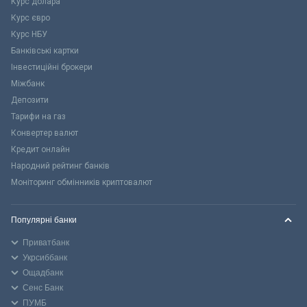
Курс долара
Курс євро
Курс НБУ
Банківські картки
Інвестиційні брокери
Міжбанк
Депозити
Тарифи на газ
Конвертер валют
Кредит онлайн
Народний рейтинг банків
Моніторинг обмінників криптовалют
Популярні банки
Приватбанк
Укрсиббанк
Ощадбанк
Сенс Банк
ПУМБ