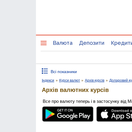
Валюта
Депозити
Кредит
Всі показники
Індекси
»
Курси валют
»
Архів курсів
»
Доларовий к
Архів валютних курсів
Все про валюту теперь і в застосунку від М