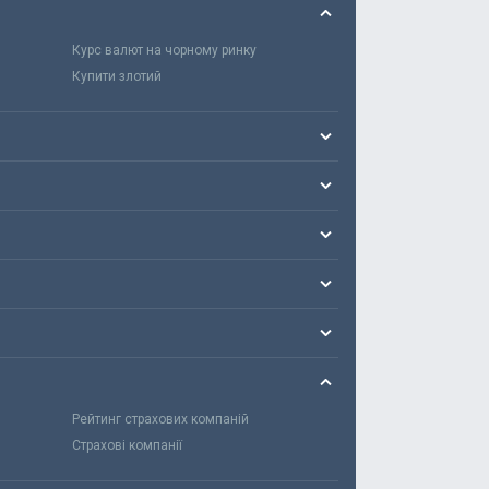
Курс валют на чорному ринку
Купити злотий
Рейтинг страхових компаній
Страхові компанії