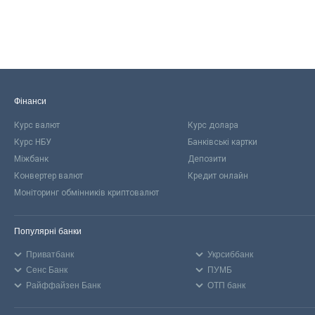
Фінанси
Курс валют
Курс долара
Курс НБУ
Банківські картки
Міжбанк
Депозити
Конвертер валют
Кредит онлайн
Моніторинг обмінників криптовалют
Популярні банки
Приватбанк
Укрсиббанк
Сенс Банк
ПУМБ
Райффайзен Банк
ОТП банк