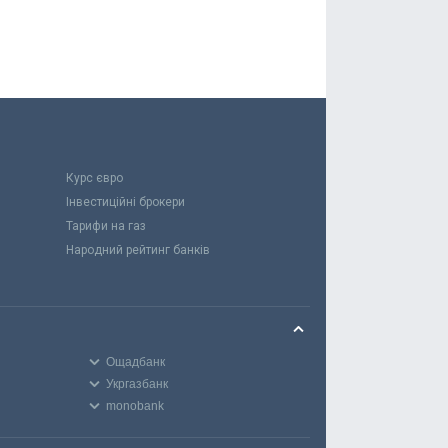
Курс євро
Інвестиційні брокери
Тарифи на газ
Народний рейтинг банків
Ощадбанк
Укргазбанк
monobank