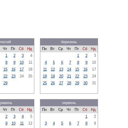
лютий
березень
Чт
Пт
Сб
Нд
Пн
Вт
Ср
Чт
Пт
Сб
Нд
1
2
3
4
1
2
3
8
9
10
11
4
5
6
7
8
9
10
15
16
17
18
11
12
13
14
15
16
17
22
23
24
25
18
19
20
21
22
23
24
29
25
26
27
28
29
30
31
травень
червень
Чт
Пт
Сб
Нд
Пн
Вт
Ср
Чт
Пт
Сб
Нд
2
3
4
5
1
2
9
10
11
12
3
4
5
6
7
8
9