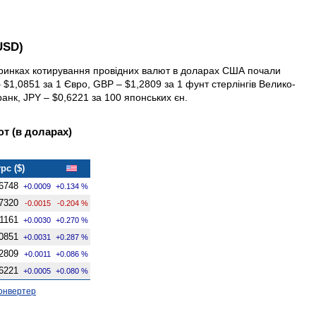
USD)
х ринках котирування провідних валют в доларах США почали
$1,0851 за 1 Євро, GBP – $1,2809 за 1 фунт стерлінгів Велико­
анк, JPY – $0,6221 за 100 японських єн.
т (в доларах)
рс ($)
6748
+0.0009
+0.134 %
7320
-0.0015
-0.204 %
,1161
+0.0030
+0.270 %
0851
+0.0031
+0.287 %
2809
+0.0011
+0.086 %
6221
+0.0005
+0.080 %
онвертер