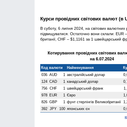
Курси провідних світових валют (в 
В суботу, 6 липня 2024, на світових валютни
підвищуватися. Остаточно вони склали: EUR – 
британії, CHF – $1,1161 за 1 швейцарський фр
Котирування провідних світових валю
на 6.07.2024
Код валюти
Найменування
Ку
036
AUD
1
австралійський долар
0,
124
CAD
1
канадський долар
0,
756
CHF
1
швейцарський франк
1
978
EUR
1
Євро
1,
826
GBP
1
фунт стерлінгів Велико­британії
1,
392
JPY
100
японських єн
0,
к