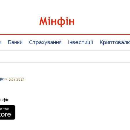
и
Банки
Страхування
Інвестиції
Криптовал
урс
»
6.07.2024
інфін