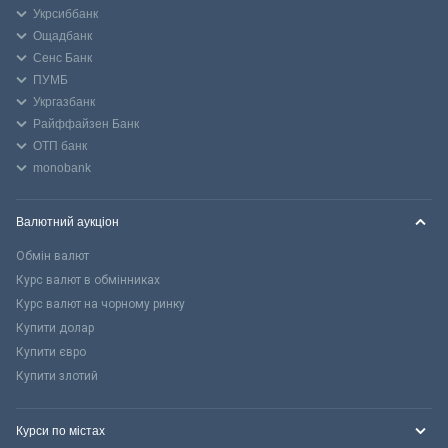
Укрсиббанк
Ощадбанк
Сенс Банк
ПУМБ
Укргазбанк
Райффайзен Банк
ОТП банк
monobank
Валютний аукціон
Обмін валют
Курс валют в обмінниках
Курс валют на чорному ринку
Купити долар
Купити євро
Купити злотий
Курси по містах