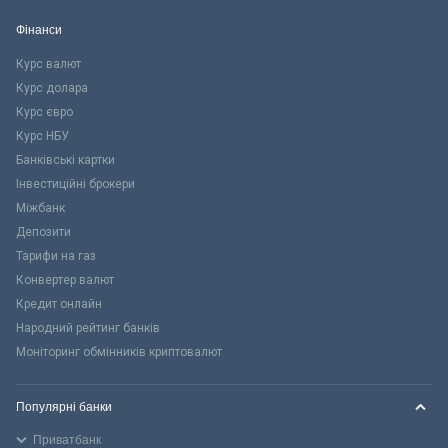
Фінанси
Курс валют
Курс долара
Курс євро
Курс НБУ
Банківські картки
Інвестиційні брокери
Міжбанк
Депозити
Тарифи на газ
Конвертер валют
Кредит онлайн
Народний рейтинг банків
Моніторинг обмінників криптовалют
Популярні банки
Приватбанк