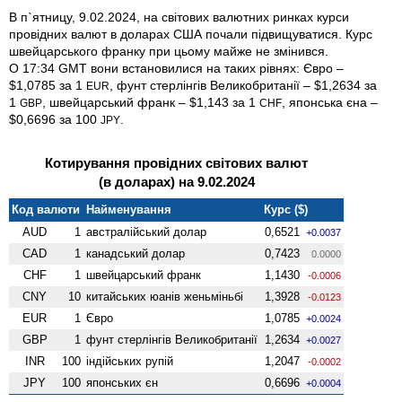
В п`ятницу, 9.02.2024, на світових валютних ринках курси
провідних валют в доларах США почали підвищуватися. Курс
швейцарського франку при цьому майже не змінився.
О 17:34 GMT вони встановилися на таких рівнях: Євро –
$1,0785 за 1
, фунт стерлінгів Велико­британії – $1,2634 за
EUR
1
, швейцарський франк – $1,143 за 1
, японська єна –
GBP
CHF
$0,6696 за 100
.
JPY
Котирування провідних світових валют
(в доларах) на 9.02.2024
Код валюти
Найменування
Курс ($)
AUD
1
австралійський долар
0,6521
+0.0037
CAD
1
канадський долар
0,7423
0.0000
CHF
1
швейцарський франк
1,1430
-0.0006
CNY
10
китайських юанів женьмiньбi
1,3928
-0.0123
EUR
1
Євро
1,0785
+0.0024
GBP
1
фунт стерлінгів Велико­британії
1,2634
+0.0027
INR
100
індійських рупій
1,2047
-0.0002
JPY
100
японських єн
0,6696
+0.0004