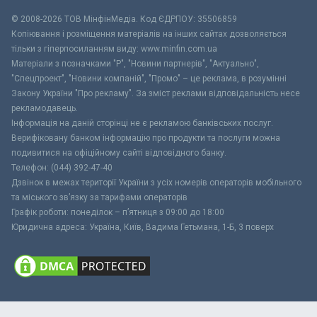
© 2008-2026 ТОВ МiнфiнМедiа. Код ЄДРПОУ: 35506859
Копіювання і розміщення матеріалів на інших сайтах дозволяється
тільки з гіперпосиланням виду: www.minfin.com.ua
Матеріали з позначками "Р", "Новини партнерів", "Актуально",
"Спецпроект", "Новини компаній", "Промо" – це реклама, в розумінні
Закону України "Про рекламу". За зміст реклами відповідальність несе
рекламодавець.
Інформація на даній сторінці не є рекламою банківських послуг.
Верифіковану банком інформацію про продукти та послуги можна
подивитися на офіційному сайті відповідного банку.
Телефон: (044) 392-47-40
Дзвінок в межах території України з усіх номерів операторів мобільного
та міського зв’язку за тарифами операторів
Графік роботи: понеділок – п’ятниця з 09:00 до 18:00
Юридична адреса: Україна, Київ, Вадима Гетьмана, 1-Б, 3 поверх