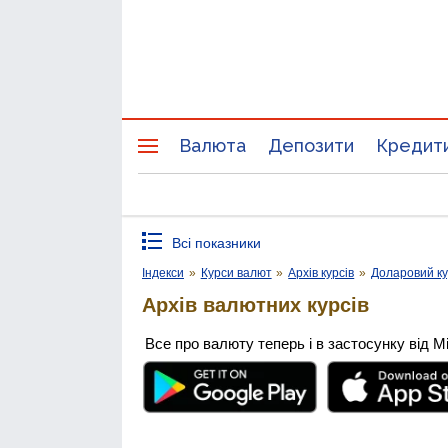
Валюта
Депозити
Кредит
Всі показники
Індекси
»
Курси валют
»
Архів курсів
»
Доларовий к
Архів валютних курсів
Все про валюту теперь і в застосунку від М