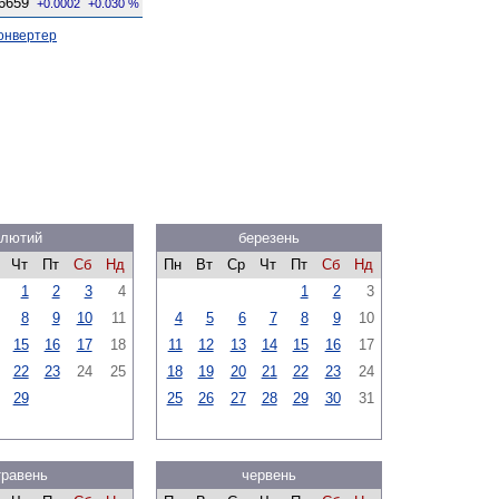
6659
+0.0002
+0.030 %
онвертер
лютий
березень
Чт
Пт
Сб
Нд
Пн
Вт
Ср
Чт
Пт
Сб
Нд
1
2
3
4
1
2
3
8
9
10
11
4
5
6
7
8
9
10
15
16
17
18
11
12
13
14
15
16
17
22
23
24
25
18
19
20
21
22
23
24
29
25
26
27
28
29
30
31
травень
червень