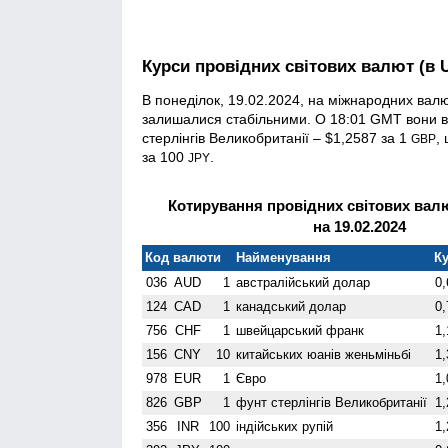
Курси провідних світових валют (в 
В понеділок, 19.02.2024, на міжнародних вал
залишалися стабільними. О 18:01 GMT вони вс
стерлінгів Велико­британії – $1,2587 за 1
,
GBP
за 100
.
JPY
Котирування провідних світових валю
на 19.02.2024
Код валюти
Найменування
Ку
036
AUD
1
австралійський долар
0,
124
CAD
1
канадський долар
0,
756
CHF
1
швейцарський франк
1,
156
CNY
10
китайських юанів женьмiньбi
1,
978
EUR
1
Євро
1,
826
GBP
1
фунт стерлінгів Велико­британії
1,
356
INR
100
індійських рупій
1,