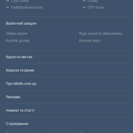
Сенс Банк
ПУМБ
Райффайзен Банк
ОТП банк
Валютний аукціон
Обмін валют
Курс валют в обмінниках
Купити долар
Купити євро
Курси по містах
Корисні сторінки
Про Minfin.com.ua
Реклама
Новини та статті
Страхування