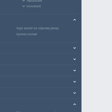
Укргазбанк
monobank
Курс валют на чорному ринку
Купити злотий