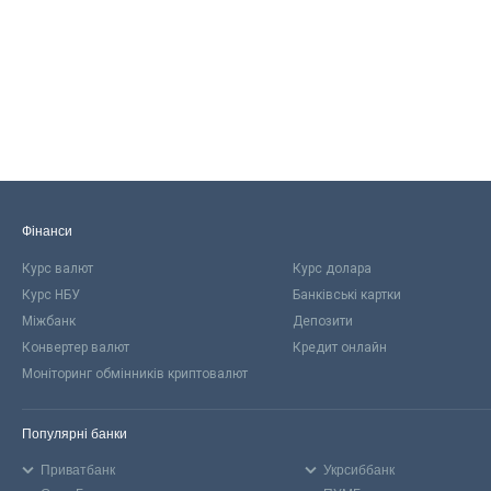
Фінанси
Курс валют
Курс долара
Курс НБУ
Банківські картки
Міжбанк
Депозити
Конвертер валют
Кредит онлайн
Моніторинг обмінників криптовалют
Популярні банки
Приватбанк
Укрсиббанк