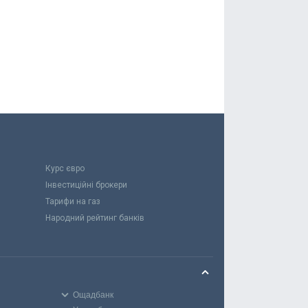
Курс євро
Інвестиційні брокери
Тарифи на газ
Народний рейтинг банків
Ощадбанк