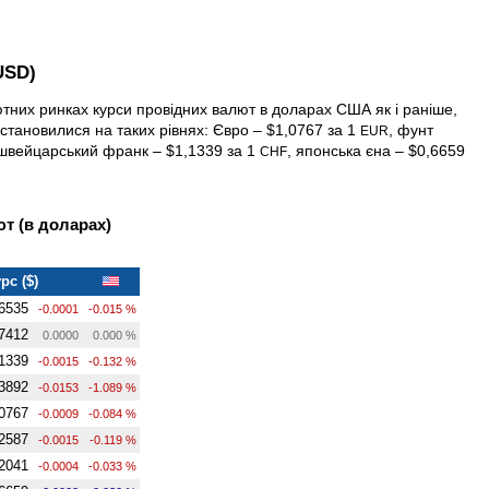
USD)
ютних ринках курси провідних валют в доларах США як і раніше,
тановилися на таких рівнях: Євро – $1,0767 за 1
, фунт
EUR
 швейцарський франк – $1,1339 за 1
, японська єна – $0,6659
CHF
т (в доларах)
рс ($)
6535
-0.0001
-0.015 %
7412
0.0000
0.000 %
1339
-0.0015
-0.132 %
3892
-0.0153
-1.089 %
0767
-0.0009
-0.084 %
2587
-0.0015
-0.119 %
2041
-0.0004
-0.033 %