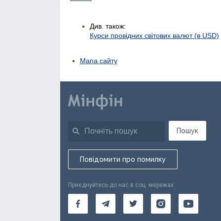
Див. також:
Курси провідних світових валют (в USD)
Мапа сайту
Пошук
Повідомити про помилку
Приєднуйтесь до нас в соц. мережах: