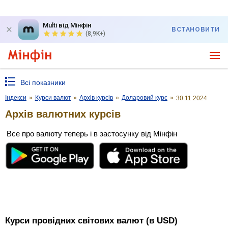
Multi від Мінфін
ВСТАНОВИТИ
(8,9K+)
Всі показники
Індекси
»
Курси валют
»
Архів курсів
»
Доларовий курс
»
30.11.2024
Архів валютних курсів
Все про валюту теперь і в застосунку від Мінфін
Курси провідних світових валют (в USD)