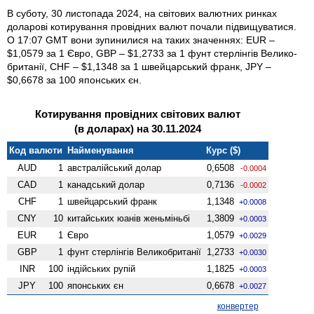
В суботу, 30 листопада 2024, на світових валютних ринках
доларові котирування провідних валют почали підвищуватися.
О 17:07 GMT вони зупинилися на таких значеннях: EUR –
$1,0579 за 1 Євро, GBP – $1,2733 за 1 фунт стерлінгів Велико­
британії, CHF – $1,1348 за 1 швейцарський франк, JPY –
$0,6678 за 100 японських єн.
Котирування провідних світових валют
(в доларах) на 30.11.2024
Код валюти
Найменування
Курс ($)
AUD
1
австралійський долар
0,6508
-0.0004
CAD
1
канадський долар
0,7136
-0.0002
CHF
1
швейцарський франк
1,1348
+0.0008
CNY
10
китайських юанів женьмiньбi
1,3809
+0.0003
EUR
1
Євро
1,0579
+0.0029
GBP
1
фунт стерлінгів Велико­британії
1,2733
+0.0030
INR
100
індійських рупій
1,1825
+0.0003
JPY
100
японських єн
0,6678
+0.0027
конвертер