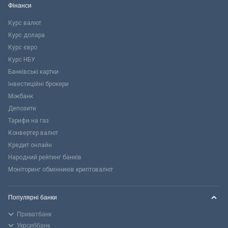
Фінанси
Курс валют
Курс долара
Курс євро
Курс НБУ
Банківські картки
Інвестиційні брокери
Міжбанк
Депозити
Тарифи на газ
Конвертер валют
Кредит онлайн
Народний рейтинг банків
Моніторинг обмінників криптовалют
Популярні банки
Приватбанк
Укрсиббанк