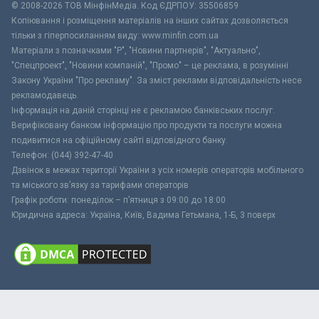
© 2008-2026 ТОВ МiнфiнМедiа. Код ЄДРПОУ: 35506859
Копіювання і розміщення матеріалів на інших сайтах дозволяється
тільки з гіперпосиланням виду: www.minfin.com.ua
Матеріали з позначками "Р", "Новини партнерів", "Актуально",
"Спецпроект", "Новини компаній", "Промо" – це реклама, в розумінні
Закону України "Про рекламу". За зміст реклами відповідальність несе
рекламодавець.
Інформація на даній сторінці не є рекламою банківських послуг.
Верифіковану банком інформацію про продукти та послуги можна
подивитися на офіційному сайті відповідного банку.
Телефон: (044) 392-47-40
Дзвінок в межах території України з усіх номерів операторів мобільного
та міського зв’язку за тарифами операторів
Графік роботи: понеділок – п’ятниця з 09:00 до 18:00
Юридична адреса: Україна, Київ, Вадима Гетьмана, 1-Б, 3 поверх