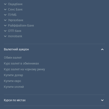
Ощадбанк
Сенс Банк
ПУМБ
Укргазбанк
Райффайзен Банк
ОТП банк
monobank
Валютний аукціон
Обмін валют
Курс валют в обмінниках
Курс валют на чорному ринку
Купити долар
Купити євро
Купити злотий
Курси по містах