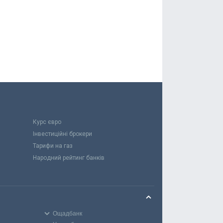
Курс євро
Інвестиційні брокери
Тарифи на газ
Народний рейтинг банків
Ощадбанк