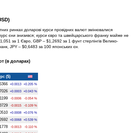
USD)
ютних ринках доларові курси провідних валют змінювалися
 курс єни знизився; курси євро та швейцарського франку майже не
,051 за 1 Євро, GBP – $1,2692 за 1 фунт стерлінгів Велико­
анк, JPY – $0,6483 за 100 японських єн.
т (в доларах)
рс ($)
6366
+0.0013
+0.205 %
7026
+0.0003
+0.043 %
,1199
-0.0006
-0.054 %
3729
-0.0015
-0.109 %
0510
+0.0008
+0.076 %
2692
+0.0068
+0.539 %
1778
-0.0013
-0.110 %