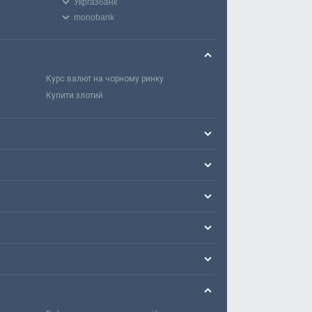
Укргазбанк
monobank
Курс валют на чорному ринку
Купити злотий