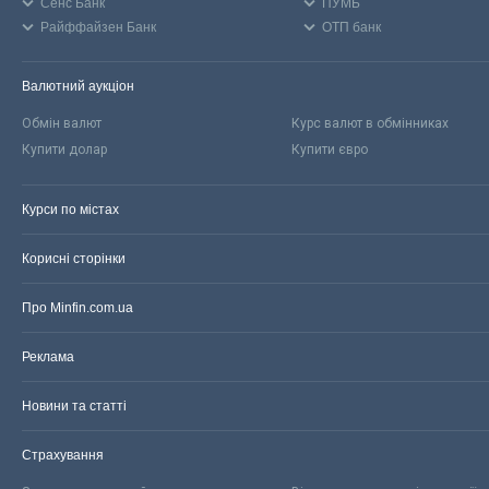
Сенс Банк
ПУМБ
Райффайзен Банк
ОТП банк
Валютний аукціон
Обмін валют
Курс валют в обмінниках
Купити долар
Купити євро
Курси по містах
Корисні сторінки
Про Minfin.com.ua
Реклама
Новини та статті
Страхування