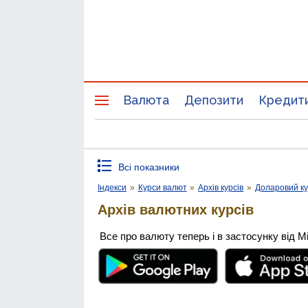
Валюта
Депозити
Кредит
Всі показники
Індекси
»
Курси валют
»
Архів курсів
»
Доларовий к
Архів валютних курсів
Все про валюту теперь і в застосунку від М