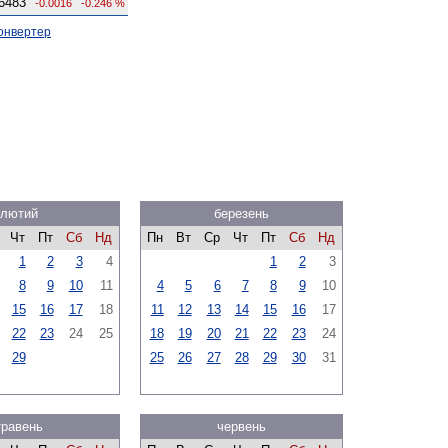
6483
-0.0016
-0.246 %
онвертер
лютий
березень
Чт
Пт
Сб
Нд
Пн
Вт
Ср
Чт
Пт
Сб
Нд
1
2
3
4
1
2
3
8
9
10
11
4
5
6
7
8
9
10
15
16
17
18
11
12
13
14
15
16
17
22
23
24
25
18
19
20
21
22
23
24
29
25
26
27
28
29
30
31
травень
червень