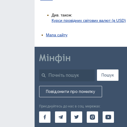
Див. також:
Курси провідних світових валют (в USD)
Мапа сайту
Пошук
Повідомити про помилку
Приєднуйтесь до нас в соц. мережах: