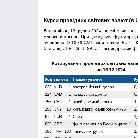
Курси провідних світових валют (в 
В понеділок, 16 грудня 2024, на світових вал
різноспрямовано. При цьому курс фунту зріс;
змінилися. О 16:56 GMT вони склали: EUR – $1
британії, CHF – $1,1199 за 1 швейцарський фр
Котирування провідних світових валю
на 16.12.2024
Код валюти
Найменування
Ку
036
AUD
1
австралійський долар
0,
124
CAD
1
канадський долар
0,
756
CHF
1
швейцарський франк
1
156
CNY
10
китайських юанів женьмiньбi
1,
978
EUR
1
Євро
1,
826
GBP
1
фунт стерлінгів Велико­британії
1,
356
INR
100
індійських рупій
1,