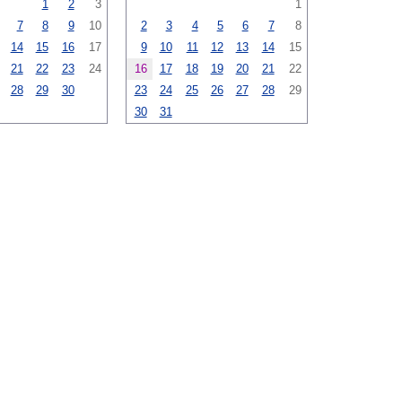
1
2
3
1
7
8
9
10
2
3
4
5
6
7
8
14
15
16
17
9
10
11
12
13
14
15
21
22
23
24
16
17
18
19
20
21
22
28
29
30
23
24
25
26
27
28
29
30
31