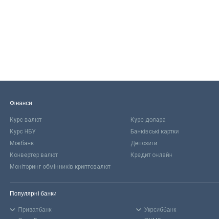
Фінанси
Курс валют
Курс долара
Курс НБУ
Банківські картки
Міжбанк
Депозити
Конвертер валют
Кредит онлайн
Моніторинг обмінників криптовалют
Популярні банки
Приватбанк
Укрсиббанк