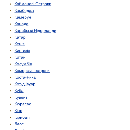
Кайманові Острови
Камбоджа
Камерун
Канада
Карибські Нідерланди
Катар
Кенія
Киргизія
Китай
Колумбія
Коморські острови
Коста-Рика
Кот-д'Івуар
Куба
Кувейт
Кюрасао
Кіпр
Кірибаті
Лаос