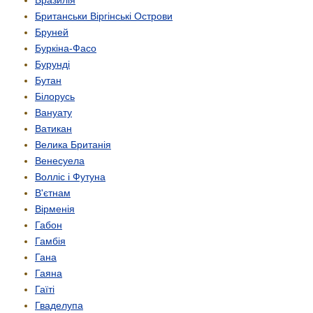
Британськи Віргінські Острови
Бруней
Буркіна-Фасо
Бурунді
Бутан
Білорусь
Вануату
Ватикан
Велика Британія
Венесуела
Волліс і Футуна
В'єтнам
Вірменія
Габон
Гамбія
Гана
Гаяна
Гаїті
Гваделупа