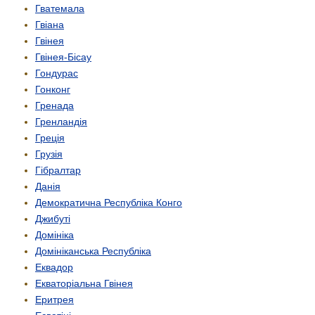
Гватемала
Гвіана
Гвінея
Гвінея-Бісау
Гондурас
Гонконг
Гренада
Гренландія
Греція
Грузія
Гібралтар
Данія
Демократична Республіка Конго
Джибуті
Домініка
Домініканська Республіка
Еквадор
Екваторіальна Гвінея
Еритрея