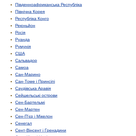
Південно­африканська Республіка
Північна Корея
Республіка Конго
Реюньйон
Росія
Руанда
Румунія
США
Сальвадор
Самоа
Сан-Марино
Сан-Томе і Принсіпі
Саудівська Аравія
Сейшельські острови
Сен-Бартельмі
Сен-Мартен
Сен-П'єр і Мікелон
Сенегал
Сент-Вінсент і Гренадини