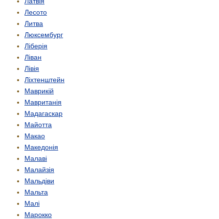
Латвія
Лесото
Литва
Люксембург
Ліберія
Ліван
Лівія
Ліхтенштейн
Маврикій
Мавританія
Мадагаскар
Майотта
Макао
Македонія
Малаві
Малайзія
Мальдіви
Мальта
Малі
Марокко