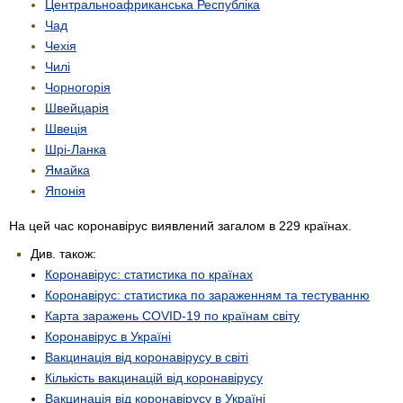
Центрально­африканська Республіка
Чад
Чехія
Чилі
Чорногорія
Швейцарія
Швеція
Шрі-Ланка
Ямайка
Японія
На цей час коронавірус виявлений загалом в 229 країнах.
Див. також:
Коронавірус: статистика по країнах
Коронавірус: статистика по зараженням та тестуванню
Карта заражень COVID-19 по країнам світу
Коронавірус в Україні
Вакцинація від коронавірусу в світі
Кількість вакцинацій від коронавірусу
Вакцинація від коронавірусу в Україні