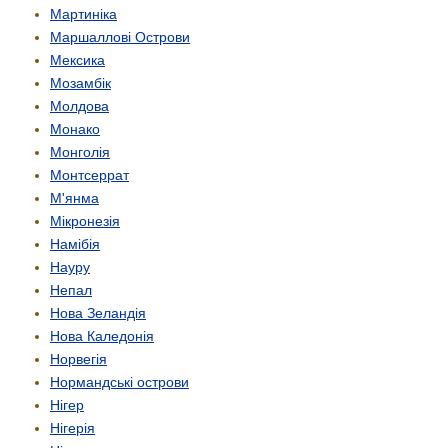
Мартиніка
Маршаллові Острови
Мексика
Мозамбік
Молдова
Монако
Монголія
Монтсеррат
М'янма
Мікронезія
Намібія
Науру
Непал
Нова Зеландія
Нова Каледонія
Норвегія
Нормандські острови
Нігер
Нігерія