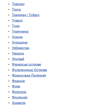
Токелау
Тонга
Тринідад і Тобаго
Тувалу
Туніс
Туреччина
Уганда
Угорщина
Узбекистан
Україна
Уругвай
Фарерські острови
Фолклендські Острови
Французька Полінезія
Франція
Фіджі
Філіппіни
Фінляндія
Хорватія