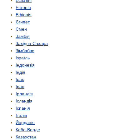
Есватіні
Естонія
Ефіопія
Єгипет
Ємен
Замбія
Західна Сахара
Зімбабве
Ізраїль
Індонезія
Індія
Ірак
Іран
Ірландія
Ісландія
Іспанія
Італія
Йорданія
Кабо-Верде
Казахстан