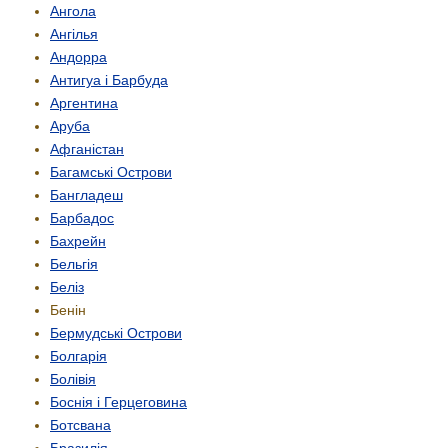
Ангола
Ангілья
Андорра
Антигуа і Барбуда
Аргентина
Аруба
Афганістан
Багамські Острови
Бангладеш
Барбадос
Бахрейн
Бельгія
Беліз
Бенін
Бермудські Острови
Болгарія
Болівія
Боснія і Герцеговина
Ботсвана
Бразилія