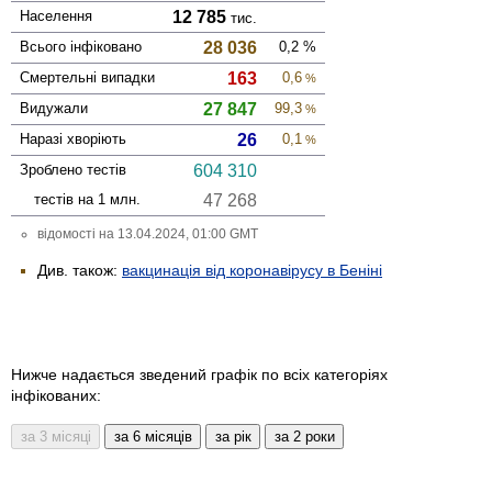
Населення
12 785
тис.
Всього інфі­ковано
28 036
0,2
%
Смер­тельні випадки
163
0,6
%
Виду­жали
27 847
99,3
%
Наразі хворіють
26
0,1
%
Зроблено тестів
604 310
тестів на 1 млн.
47 268
відомості на 13.04.2024, 01:00 GMT
Див. також:
вакцинація від коронавірусу в Беніні
Нижче надається зведений графік по всіх категоріях
інфікованих: