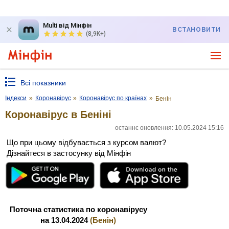
Multi від Мінфін
ВСТАНОВИТИ
(8,9K+)
Всі показники
Індекси
»
Коронавірус
»
Коронавірус по країнах
»
Бенін
Коронавірус в Беніні
останнє оновлення: 10.05.2024 15:16
Що при цьому відбувається з курсом валют?
Дізнайтеся в застосунку від Мінфін
Поточна статистика по коронавірусу
на 13.04.2024
(Бенін)