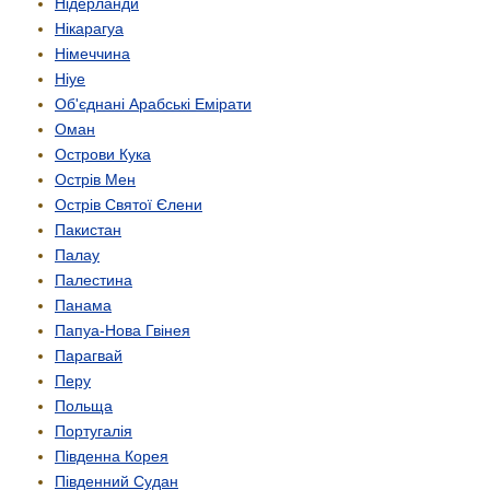
Нідерланди
Нікарагуа
Німеччина
Ніуе
Об'єднані Арабські Емірати
Оман
Острови Кука
Острів Мен
Острів Святої Єлени
Пакистан
Палау
Палестина
Панама
Папуа-Нова Гвінея
Парагвай
Перу
Польща
Португалія
Південна Корея
Південний Судан