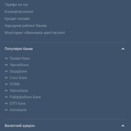
Тарифи на газ
Конвертер валют
Кредит онлайн
Народний рейтинг банків
Моніторинг обмінників криптовалют
Популярні банки
Приватбанк
Укрсиббанк
Ощадбанк
Сенс Банк
ПУМБ
Укргазбанк
Райффайзен Банк
ОТП банк
monobank
Валютний аукціон