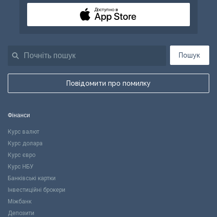
Доступно в
Пошук
Повідомити про помилку
Фінанси
Курс валют
Курс долара
Курс євро
Курс НБУ
Банківські картки
Інвестиційні брокери
Міжбанк
Депозити