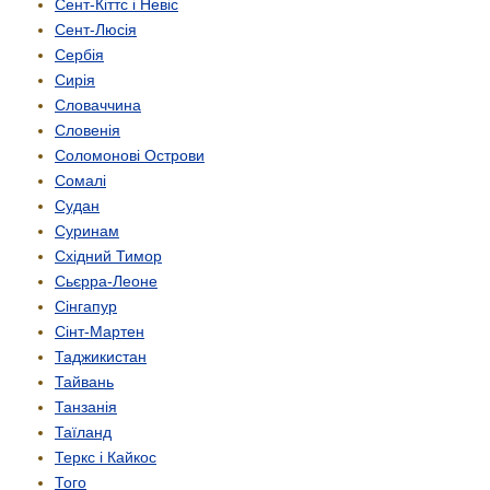
Сент-Кіттс і Невіс
Сент-Люсія
Сербія
Сирія
Словаччина
Словенія
Соломонові Острови
Сомалі
Судан
Суринам
Східний Тимор
Сьєрра-Леоне
Сінгапур
Сінт-Мартен
Таджикистан
Тайвань
Танзанія
Таїланд
Теркс і Кайкос
Того