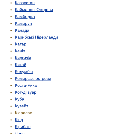
Казахстан
Кайманові Острови
Камбоджа
Камерун
Канада
Карибські Нідерланди
Катар
Кенія
Киргизія
Китай
Колумбія
Коморські острови
Коста-Рика
Кот-д'Івуар
Куба
Кувейт
Кюрасао
Кіпр
Кірибаті
Лаос