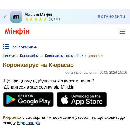
Multi від Мінфін
ВСТАНОВИТИ
(8,9K+)
Всі показники
Індекси
»
Коронавірус
»
Коронавірус по країнах
»
Кюрасао
Коронавірус на Кюрасао
останнє оновлення: 10.05.2024 15:16
Що при цьому відбувається з курсом валют?
Дізнайтеся в застосунку від Мінфін
Кюрасао
є самоврядним державним утворення, що входить до
складу
Нідерландів
.