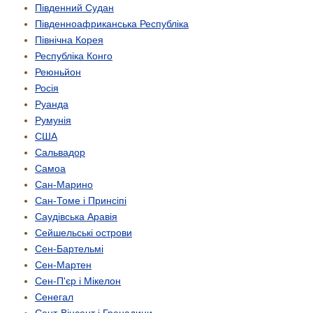
Південний Судан
Південно­африканська Республіка
Північна Корея
Республіка Конго
Реюньйон
Росія
Руанда
Румунія
США
Сальвадор
Самоа
Сан-Марино
Сан-Томе і Принсіпі
Саудівська Аравія
Сейшельські острови
Сен-Бартельмі
Сен-Мартен
Сен-П'єр і Мікелон
Сенегал
Сент-Вінсент і Гренадини