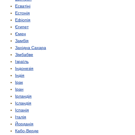
Есватіні
Естонія
Ефіопія
Єгипет
Ємен
Замбія
Західна Сахара
Зімбабве
Ізраїль
Індонезія
Індія
Ірак
Іран
Ірландія
Ісландія
Іспанія
Італія
Йорданія
Кабо-Верде