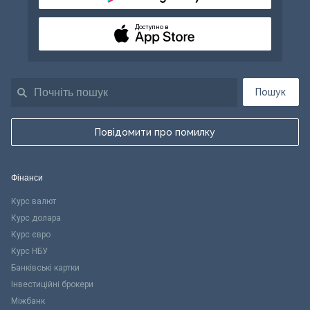
Доступно в
Пошук
Повідомити про помилку
Фінанси
Курс валют
Курс долара
Курс євро
Курс НБУ
Банківські картки
Інвестиційні брокери
Міжбанк