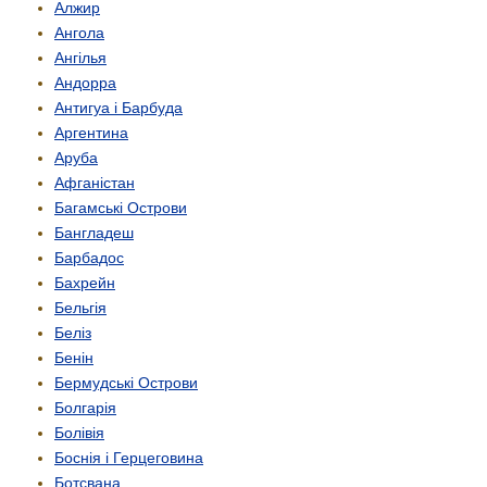
Алжир
Ангола
Ангілья
Андорра
Антигуа і Барбуда
Аргентина
Аруба
Афганістан
Багамські Острови
Бангладеш
Барбадос
Бахрейн
Бельгія
Беліз
Бенін
Бермудські Острови
Болгарія
Болівія
Боснія і Герцеговина
Ботсвана