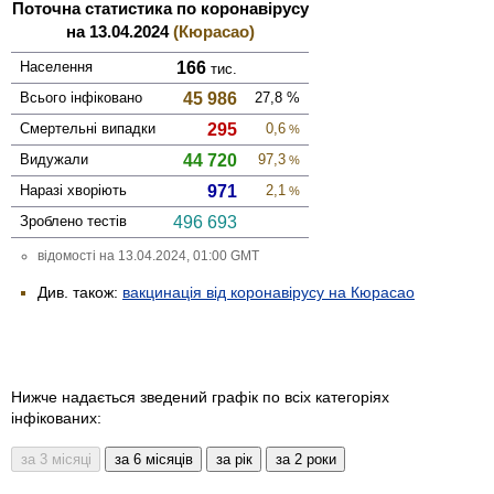
Поточна статистика по коронавірусу
на 13.04.2024
(Кюрасао)
Населення
166
тис.
Всього інфі­ковано
45 986
27,8
%
Смер­тельні випадки
295
0,6
%
Виду­жали
44 720
97,3
%
Наразі хворіють
971
2,1
%
Зроблено тестів
496 693
відомості на 13.04.2024, 01:00 GMT
Див. також:
вакцинація від коронавірусу на Кюрасао
Нижче надається зведений графік по всіх категоріях
інфікованих: