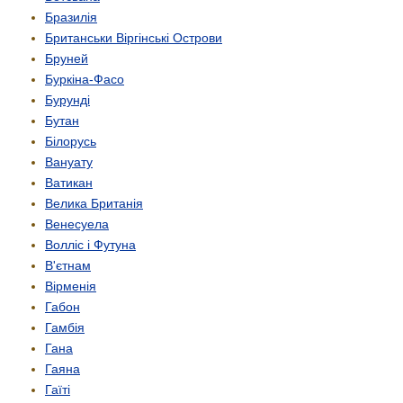
Бразилія
Британськи Віргінські Острови
Бруней
Буркіна-Фасо
Бурунді
Бутан
Білорусь
Вануату
Ватикан
Велика Британія
Венесуела
Волліс і Футуна
В'єтнам
Вірменія
Габон
Гамбія
Гана
Гаяна
Гаїті