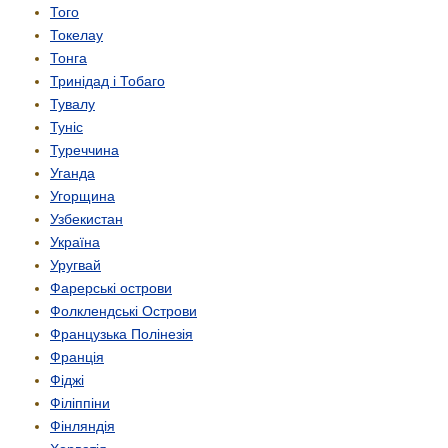
Того
Токелау
Тонга
Тринідад і Тобаго
Тувалу
Туніс
Туреччина
Уганда
Угорщина
Узбекистан
Україна
Уругвай
Фарерські острови
Фолклендські Острови
Французька Полінезія
Франція
Фіджі
Філіппіни
Фінляндія