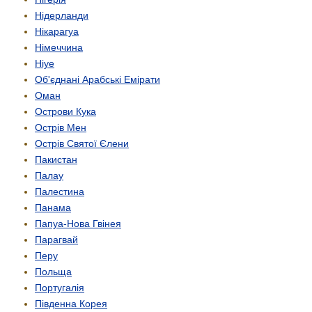
Нідерланди
Нікарагуа
Німеччина
Ніуе
Об'єднані Арабські Емірати
Оман
Острови Кука
Острів Мен
Острів Святої Єлени
Пакистан
Палау
Палестина
Панама
Папуа-Нова Гвінея
Парагвай
Перу
Польща
Португалія
Південна Корея