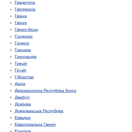
Гваделупа
Гватемала
Гвіана
Гвінея
Гвінея-Бісау
Гондурас
Гонконг
Гренада
Гренландія
Греція
Грузія
Гібралтар
Данія
Демократична Республіка Конго
Джибуті
Домініка
Домініканська Республіка
Еквадор
Екваторіальна Гвінея
Еритрея