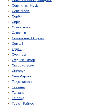
Сент-Кіттс і Невіс
Сент-Люсія
Сербія
Сирія
Словаччина
Словенія
Соломонові Острови
Сомалі
Судан
Суринам
Східний Тимор
Сьєрра-Леоне
Сінгапур
Сінт-Мартен
Таджикистан
Тайвань
Танзанія
Таїланд
Теркс і Кайкос