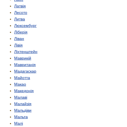
Латвія
Лесото
Литва
Люксембург
Ліберія
Ліван
Лівія
Ліхтенштейн
Маврикій
Мавританія
Мадагаскар
Майотта
Макао
Македонія
Малаві
Малайзія
Мальдіви
Мальта
Малі