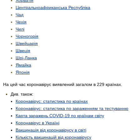
Хорватія
Центрально­африканська Республіка
Чад
Чехія
Чилі
Чорногорія
Швейцарія
Швеція
Шрі-Ланка
Ямайка
Японія
На цей час коронавірус виявлений загалом в 229 країнах.
Див. також:
Коронавірус: статистика по країнах
Коронавірус: статистика по зараженням та тестуванню
Карта заражень COVID-19 по країнам світу
Коронавірус в Україні
Вакцинація від коронавірусу в світі
Кількість вакцинацій від коронавірусу