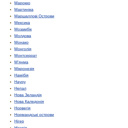
Марокко
Мартиніка
Маршаллові Острови
Мексика
Мозамбік
Молдова
Монако
Монголія
Монтсеррат
М'янма
Мікронезія
Намібія
Науру
Непал
Нова Зеландія
Нова Каледонія
Норвегія
Нормандські острови
Нігер
Нігерія