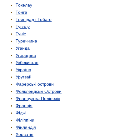
Токелау
Тонга
Тринідад і Тобаго
Тувалу
Туніс
Туреччина
Уганда
Угорщина
Узбекистан
Україна
Уругвай
Фарерські острови
Фолклендські Острови
Французька Полінезія
Франція
Фіджі
Філіппіни
Фінляндія
Хорватія