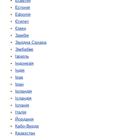
Есватіні
Естонія
Ефіопія
Єгипет
Ємен
Замбія
Західна Сахара
Зімбабве
Ізраїль
Індонезія
Індія
Ірак
Іран
Ірландія
Ісландія
Іспанія
Італія
Йорданія
Кабо-Верде
Казахстан