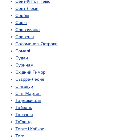
Сент-Кіттс і Невіс
Сент-Люсія
Сербія
Сирія
Словаччина
Словенія
Соломонові Острови
Сомалі
Судан
Суринам
Східний Тимор
Сьєрра-Леоне
Сінгапур
Сінт-Мартен
Таджикистан
Тайвань
Танзанія
Таїланд
Теркс і Кайкос
Того