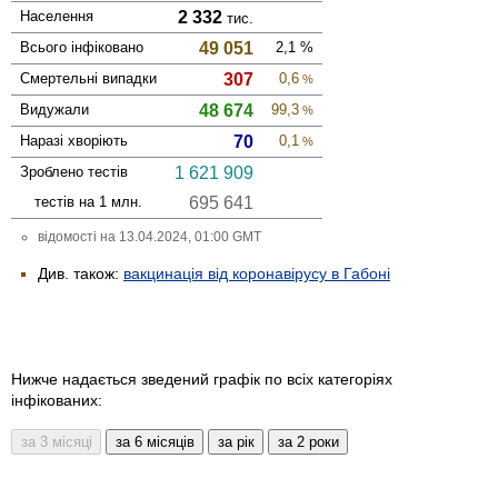
Населення
2 332
тис.
Всього інфі­ковано
49 051
2,1
%
Смер­тельні випадки
307
0,6
%
Виду­жали
48 674
99,3
%
Наразі хворіють
70
0,1
%
Зроблено тестів
1 621 909
тестів на 1 млн.
695 641
відомості на 13.04.2024, 01:00 GMT
Див. також:
вакцинація від коронавірусу в Габоні
Нижче надається зведений графік по всіх категоріях
інфікованих: