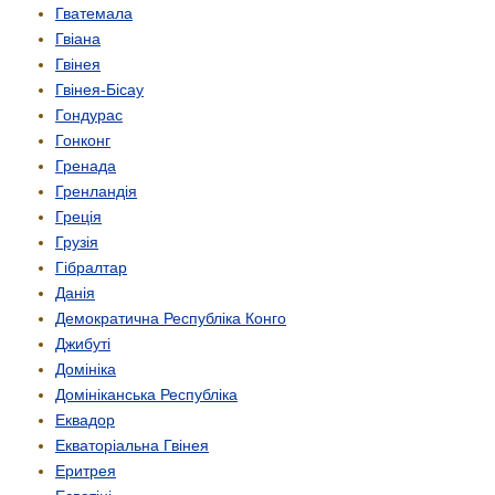
Гватемала
Гвіана
Гвінея
Гвінея-Бісау
Гондурас
Гонконг
Гренада
Гренландія
Греція
Грузія
Гібралтар
Данія
Демократична Республіка Конго
Джибуті
Домініка
Домініканська Республіка
Еквадор
Екваторіальна Гвінея
Еритрея