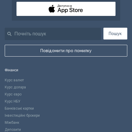
Доступно в
Пошук
Повідомити про помилку
Фінанси
Курс валют
Курс долара
Курс євро
Курс НБУ
Банківські картки
Інвестиційні брокери
Міжбанк
Депозити