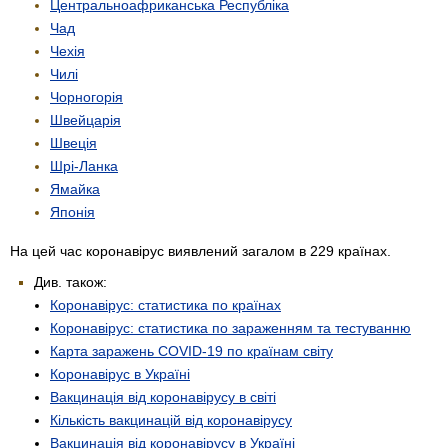
Центрально­африканська Республіка
Чад
Чехія
Чилі
Чорногорія
Швейцарія
Швеція
Шрі-Ланка
Ямайка
Японія
На цей час коронавірус виявлений загалом в 229 країнах.
Див. також:
Коронавірус: статистика по країнах
Коронавірус: статистика по зараженням та тестуванню
Карта заражень COVID-19 по країнам світу
Коронавірус в Україні
Вакцинація від коронавірусу в світі
Кількість вакцинацій від коронавірусу
Вакцинація від коронавірусу в Україні