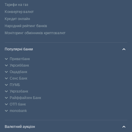
Тарифи на газ
Конвертер валют
Кредит онлайн
Народний рейтинг банків
Моніторинг обмінників криптовалют
Популярні банки
Приватбанк
Укрсиббанк
Ощадбанк
Сенс Банк
ПУМБ
Укргазбанк
Райффайзен Банк
ОТП банк
monobank
Валютний аукціон