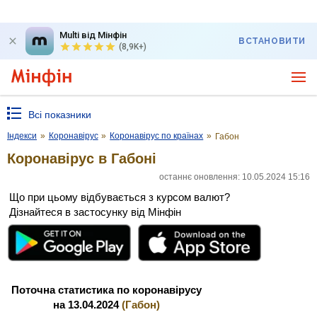
Multi від Мінфін
ВСТАНОВИТИ
(8,9K+)
Всі показники
Індекси
»
Коронавірус
»
Коронавірус по країнах
»
Габон
Коронавірус в Габоні
останнє оновлення: 10.05.2024 15:16
Що при цьому відбувається з курсом валют?
Дізнайтеся в застосунку від Мінфін
Поточна статистика по коронавірусу
на 13.04.2024
(Габон)