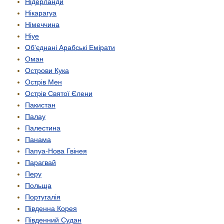
Нідерланди
Нікарагуа
Німеччина
Ніуе
Об'єднані Арабські Емірати
Оман
Острови Кука
Острів Мен
Острів Святої Єлени
Пакистан
Палау
Палестина
Панама
Папуа-Нова Гвінея
Парагвай
Перу
Польща
Португалія
Південна Корея
Південний Судан