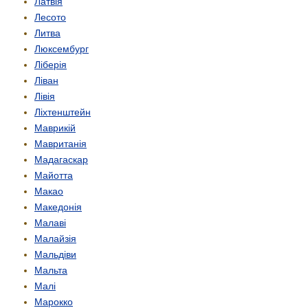
Латвія
Лесото
Литва
Люксембург
Ліберія
Ліван
Лівія
Ліхтенштейн
Маврикій
Мавританія
Мадагаскар
Майотта
Макао
Македонія
Малаві
Малайзія
Мальдіви
Мальта
Малі
Марокко