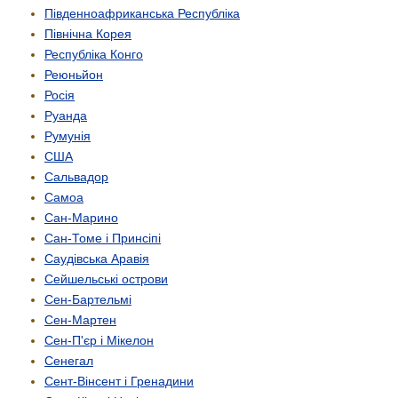
Південно­африканська Республіка
Північна Корея
Республіка Конго
Реюньйон
Росія
Руанда
Румунія
США
Сальвадор
Самоа
Сан-Марино
Сан-Томе і Принсіпі
Саудівська Аравія
Сейшельські острови
Сен-Бартельмі
Сен-Мартен
Сен-П'єр і Мікелон
Сенегал
Сент-Вінсент і Гренадини