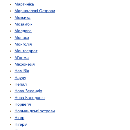
Мартиніка
Маршаллові Острови
Мексика
Мозамбік
Молдова
Монако
Монголія
Монтсеррат
М'янма
Мікронезія
Намібія
Науру
Непал
Нова Зеландія
Нова Каледонія
Норвегія
Нормандські острови
Нігер
Нігерія