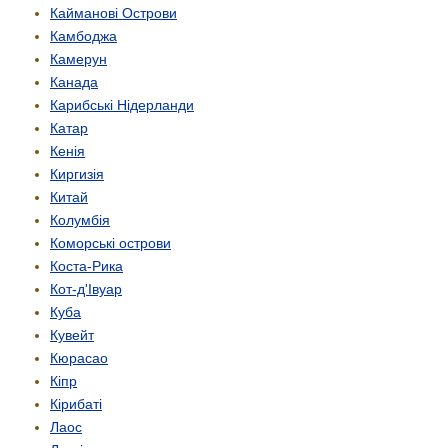
Кайманові Острови
Камбоджа
Камерун
Канада
Карибські Нідерланди
Катар
Кенія
Киргизія
Китай
Колумбія
Коморські острови
Коста-Рика
Кот-д'Івуар
Куба
Кувейт
Кюрасао
Кіпр
Кірибаті
Лаос