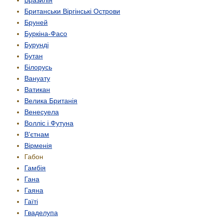
Британськи Віргінські Острови
Бруней
Буркіна-Фасо
Бурунді
Бутан
Білорусь
Вануату
Ватикан
Велика Британія
Венесуела
Волліс і Футуна
В'єтнам
Вірменія
Габон
Гамбія
Гана
Гаяна
Гаїті
Гваделупа