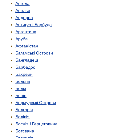
Ангола
Ангілья
Андорра
Антигуа і Барбуда
Аргентина
Аруба
Афганістан
Багамські Острови
Бангладеш
Барбадос
Бахрейн
Бельгія
Беліз
Бенін
Бермудські Острови
Болгарія
Болівія
Боснія і Герцеговина
Ботсвана
Бразилія