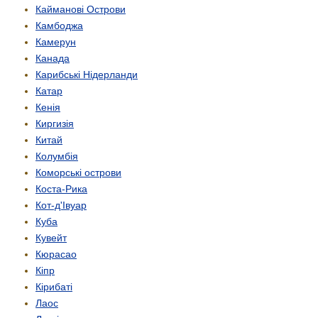
Кайманові Острови
Камбоджа
Камерун
Канада
Карибські Нідерланди
Катар
Кенія
Киргизія
Китай
Колумбія
Коморські острови
Коста-Рика
Кот-д'Івуар
Куба
Кувейт
Кюрасао
Кіпр
Кірибаті
Лаос