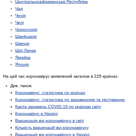
Центрально­африканська Республіка
Чад
Чехія
Чилі
Чорногорія
Швейцарія
Швеція
Шрі-Ланка
Ямайка
Японія
На цей час коронавірус виявлений загалом в 229 країнах.
Див. також:
Коронавірус: статистика по країнах
Коронавірус: статистика по зараженням та тестуванню
Карта заражень COVID-19 по країнам світу
Коронавірус в Україні
Вакцинація від коронавірусу в світі
Кількість вакцинацій від коронавірусу
Вакцинація від коронавірусу в Україні