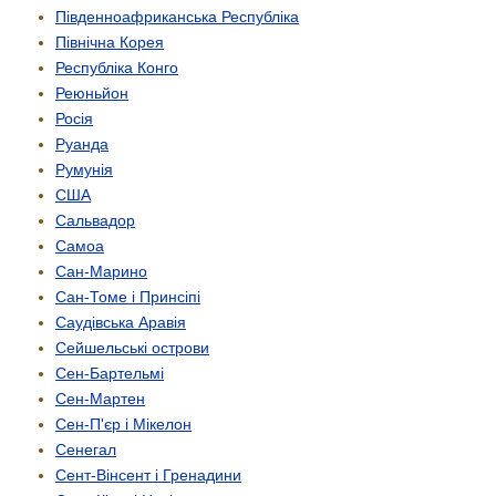
Південно­африканська Республіка
Північна Корея
Республіка Конго
Реюньйон
Росія
Руанда
Румунія
США
Сальвадор
Самоа
Сан-Марино
Сан-Томе і Принсіпі
Саудівська Аравія
Сейшельські острови
Сен-Бартельмі
Сен-Мартен
Сен-П'єр і Мікелон
Сенегал
Сент-Вінсент і Гренадини