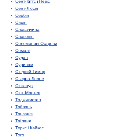
Сент-Кіттс і Невіс
Сент-Люсія
Сербія
Сирія
Словаччина
Словенія
Соломонові Острови
Сомалі
Судан
Суринам
Східний Тимор
Сьєрра-Леоне
Сінгапур
Сінт-Мартен
Таджикистан
Тайвань
Танзанія
Таїланд
Теркс і Кайкос
Того