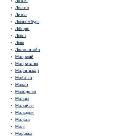
Латвія
Лесото
Литва
Люксембург
Ліберія
Ліван
Лівія
Ліхтенштейн
Маврикій
Мавританія
Мадагаскар
Майотта
Макао
Македонія
Малаві
Малайзія
Мальдіви
Мальта
Малі
Марокко