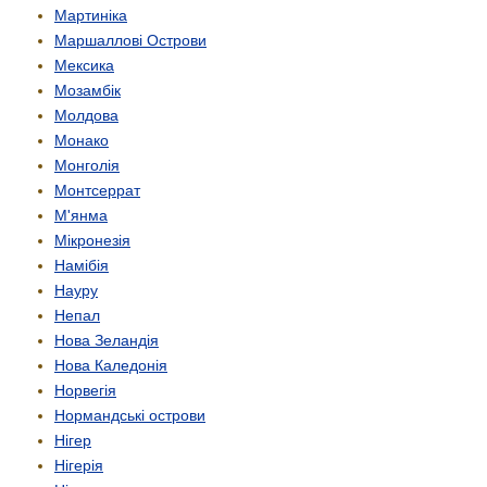
Мартиніка
Маршаллові Острови
Мексика
Мозамбік
Молдова
Монако
Монголія
Монтсеррат
М'янма
Мікронезія
Намібія
Науру
Непал
Нова Зеландія
Нова Каледонія
Норвегія
Нормандські острови
Нігер
Нігерія