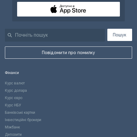
Доступно в
Пошук
Повідомити про помилку
Фінанси
Курс валют
Курс долара
Курс євро
Курс НБУ
Банківські картки
Інвестиційні брокери
Міжбанк
Депозити