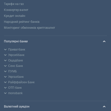
Тарифи на газ
Конвертер валют
Кредит онлайн
Народний рейтинг банків
Моніторинг обмінників криптовалют
Популярні банки
Приватбанк
Укрсиббанк
Ощадбанк
Сенс Банк
ПУМБ
Укргазбанк
Райффайзен Банк
ОТП банк
monobank
Валютний аукціон