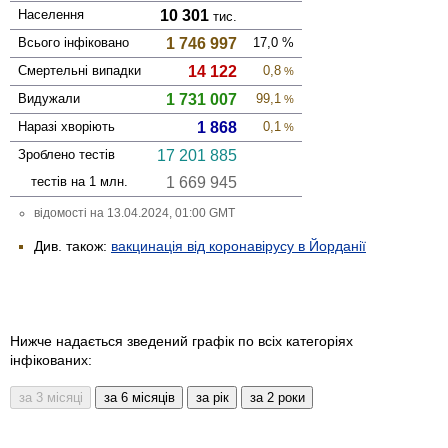
Населення
10 301
тис.
Всього інфі­ковано
1 746 997
17,0
%
Смер­тельні випадки
14 122
0,8
%
Виду­жали
1 731 007
99,1
%
Наразі хворіють
1 868
0,1
%
Зроблено тестів
17 201 885
тестів на 1 млн.
1 669 945
відомості на 13.04.2024, 01:00 GMT
Див. також:
вакцинація від коронавірусу в Йорданії
Нижче надається зведений графік по всіх категоріях
інфікованих: