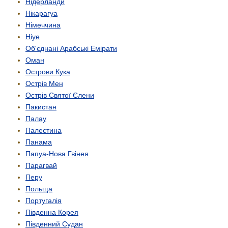
Нідерланди
Нікарагуа
Німеччина
Ніуе
Об'єднані Арабські Емірати
Оман
Острови Кука
Острів Мен
Острів Святої Єлени
Пакистан
Палау
Палестина
Панама
Папуа-Нова Гвінея
Парагвай
Перу
Польща
Португалія
Південна Корея
Південний Судан