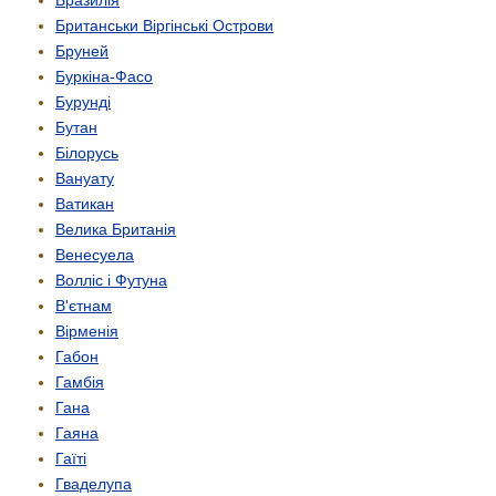
Британськи Віргінські Острови
Бруней
Буркіна-Фасо
Бурунді
Бутан
Білорусь
Вануату
Ватикан
Велика Британія
Венесуела
Волліс і Футуна
В'єтнам
Вірменія
Габон
Гамбія
Гана
Гаяна
Гаїті
Гваделупа