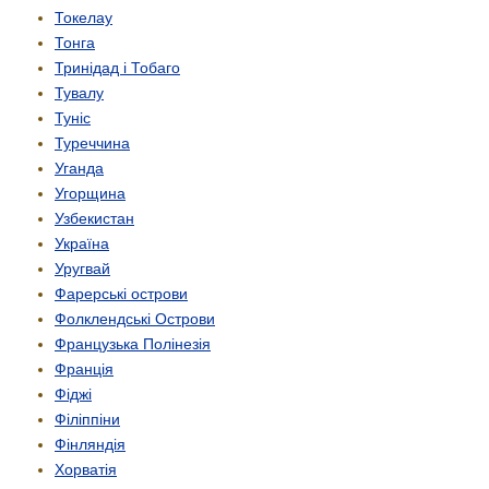
Токелау
Тонга
Тринідад і Тобаго
Тувалу
Туніс
Туреччина
Уганда
Угорщина
Узбекистан
Україна
Уругвай
Фарерські острови
Фолклендські Острови
Французька Полінезія
Франція
Фіджі
Філіппіни
Фінляндія
Хорватія