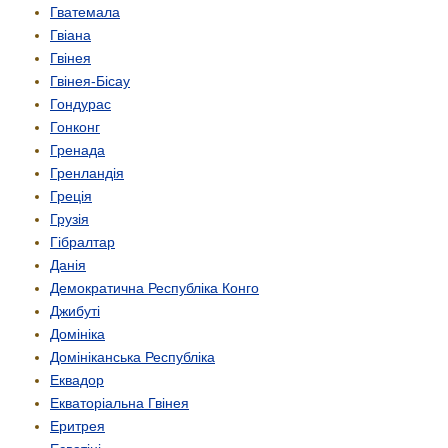
Гватемала
Гвіана
Гвінея
Гвінея-Бісау
Гондурас
Гонконг
Гренада
Гренландія
Греція
Грузія
Гібралтар
Данія
Демократична Республіка Конго
Джибуті
Домініка
Домініканська Республіка
Еквадор
Екваторіальна Гвінея
Еритрея