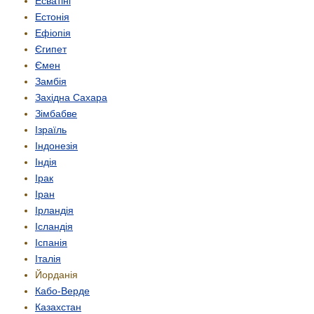
Есватіні
Естонія
Ефіопія
Єгипет
Ємен
Замбія
Західна Сахара
Зімбабве
Ізраїль
Індонезія
Індія
Ірак
Іран
Ірландія
Ісландія
Іспанія
Італія
Йорданія
Кабо-Верде
Казахстан