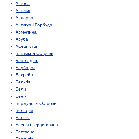
Ангола
Ангілья
Андорра
Антигуа і Барбуда
Аргентина
Аруба
Афганістан
Багамські Острови
Бангладеш
Барбадос
Бахрейн
Бельгія
Беліз
Бенін
Бермудські Острови
Болгарія
Болівія
Боснія і Герцеговина
Ботсвана
Бразилія