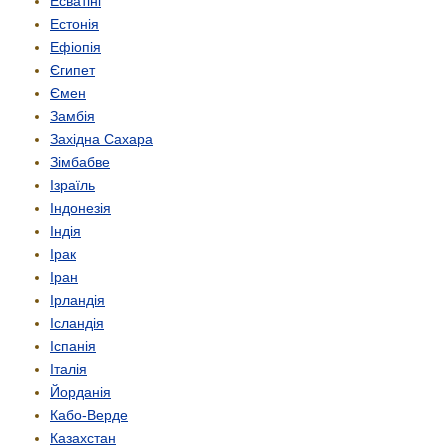
Есватіні
Естонія
Ефіопія
Єгипет
Ємен
Замбія
Західна Сахара
Зімбабве
Ізраїль
Індонезія
Індія
Ірак
Іран
Ірландія
Ісландія
Іспанія
Італія
Йорданія
Кабо-Верде
Казахстан