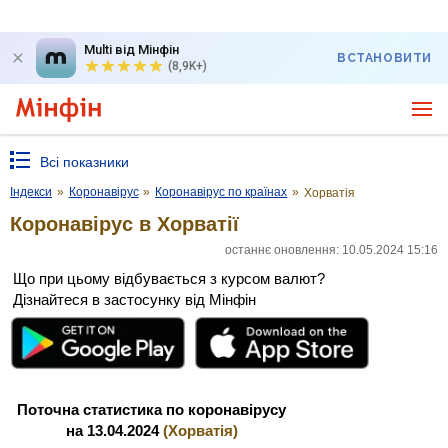
Multi від Мінфін
ВСТАНОВИТИ
(8,9K+)
Всі показники
Індекси
»
Коронавірус
»
Коронавірус по країнах
»
Хорватія
Коронавірус в Хорватії
останнє оновлення: 10.05.2024 15:16
Що при цьому відбувається з курсом валют?
Дізнайтеся в застосунку від Мінфін
Поточна статистика по коронавірусу
на 13.04.2024
(Хорватія)