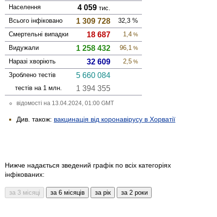
Населення
4 059
тис.
Всього інфі­ковано
1 309 728
32,3
%
Смер­тельні випадки
18 687
1,4
%
Виду­жали
1 258 432
96,1
%
Наразі хворіють
32 609
2,5
%
Зроблено тестів
5 660 084
тестів на 1 млн.
1 394 355
відомості на 13.04.2024, 01:00 GMT
Див. також:
вакцинація від коронавірусу в Хорватії
Нижче надається зведений графік по всіх категоріях
інфікованих: