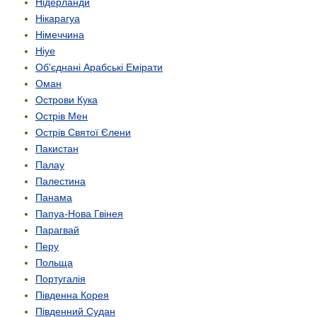
Нідерланди
Нікарагуа
Німеччина
Ніуе
Об'єднані Арабські Емірати
Оман
Острови Кука
Острів Мен
Острів Святої Єлени
Пакистан
Палау
Палестина
Панама
Папуа-Нова Гвінея
Парагвай
Перу
Польща
Португалія
Південна Корея
Південний Судан