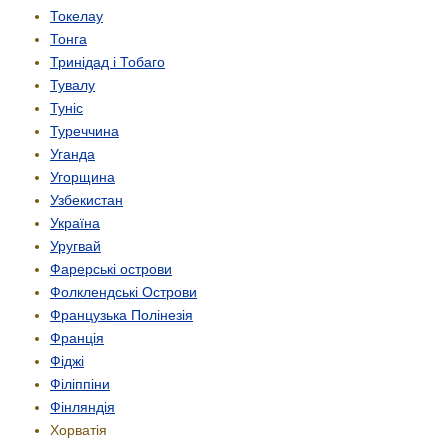
Токелау
Тонга
Тринідад і Тобаго
Тувалу
Туніс
Туреччина
Уганда
Угорщина
Узбекистан
Україна
Уругвай
Фарерські острови
Фолклендські Острови
Французька Полінезія
Франція
Фіджі
Філіппіни
Фінляндія
Хорватія