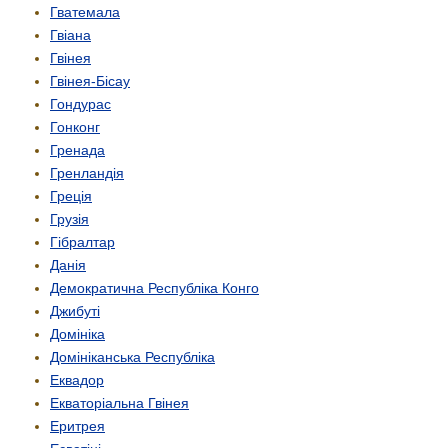
Гватемала
Гвіана
Гвінея
Гвінея-Бісау
Гондурас
Гонконг
Гренада
Гренландія
Греція
Грузія
Гібралтар
Данія
Демократична Республіка Конго
Джибуті
Домініка
Домініканська Республіка
Еквадор
Екваторіальна Гвінея
Еритрея