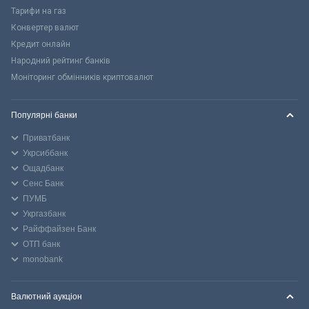
Тарифи на газ
Конвертер валют
Кредит онлайн
Народний рейтинг банків
Моніторинг обмінників криптовалют
Популярні банки
Приватбанк
Укрсиббанк
Ощадбанк
Сенс Банк
ПУМБ
Укргазбанк
Райффайзен Банк
ОТП банк
monobank
Валютний аукціон