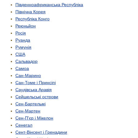
Південно­африканська Республіка
Північна Корея
Республіка Конго
Реюньйон
Росія
Руанда
Румунія
США
Сальвадор
Самоа
Сан-Марино
Сан-Томе і Принсіпі
Саудівська Аравія
Сейшельські острови
Сен-Бартельмі
Сен-Мартен
Сен-П'єр і Мікелон
Сенегал
Сент-Вінсент і Гренадини