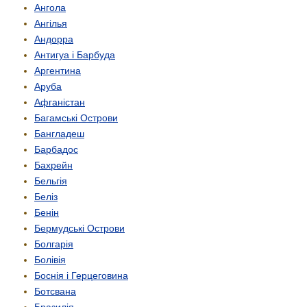
Ангола
Ангілья
Андорра
Антигуа і Барбуда
Аргентина
Аруба
Афганістан
Багамські Острови
Бангладеш
Барбадос
Бахрейн
Бельгія
Беліз
Бенін
Бермудські Острови
Болгарія
Болівія
Боснія і Герцеговина
Ботсвана
Бразилія