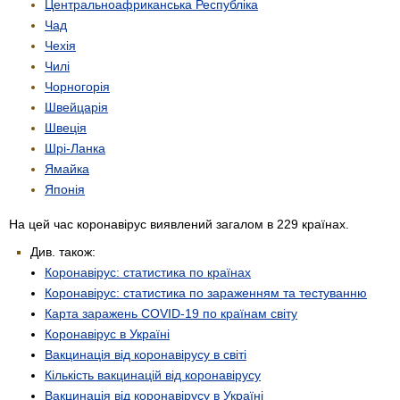
Центрально­африканська Республіка
Чад
Чехія
Чилі
Чорногорія
Швейцарія
Швеція
Шрі-Ланка
Ямайка
Японія
На цей час коронавірус виявлений загалом в 229 країнах.
Див. також:
Коронавірус: статистика по країнах
Коронавірус: статистика по зараженням та тестуванню
Карта заражень COVID-19 по країнам світу
Коронавірус в Україні
Вакцинація від коронавірусу в світі
Кількість вакцинацій від коронавірусу
Вакцинація від коронавірусу в Україні