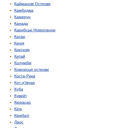
Кайманові Острови
Камбоджа
Камерун
Канада
Карибські Нідерланди
Катар
Кенія
Киргизія
Китай
Колумбія
Коморські острови
Коста-Рика
Кот-д'Івуар
Куба
Кувейт
Кюрасао
Кіпр
Кірибаті
Лаос