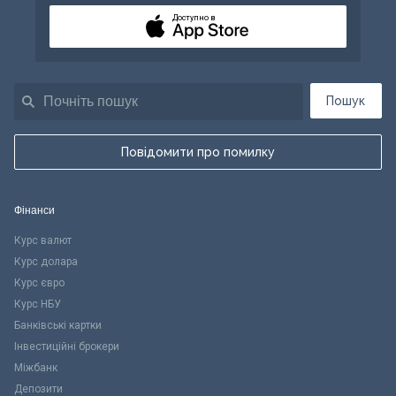
Доступно в
Пошук
Повідомити про помилку
Фінанси
Курс валют
Курс долара
Курс євро
Курс НБУ
Банківські картки
Інвестиційні брокери
Міжбанк
Депозити