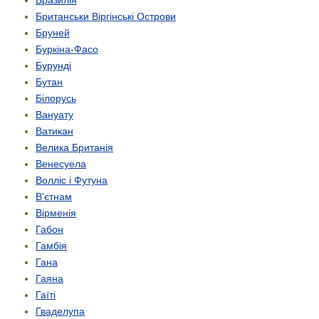
Британськи Віргінські Острови
Бруней
Буркіна-Фасо
Бурунді
Бутан
Білорусь
Вануату
Ватикан
Велика Британія
Венесуела
Волліс і Футуна
В'єтнам
Вірменія
Габон
Гамбія
Гана
Гаяна
Гаїті
Гваделупа