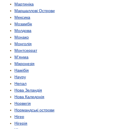
Мартиніка
Маршаллові Острови
Мексика
Мозамбік
Молдова
Монако
Монголія
Монтсеррат
М'янма
Мікронезія
Намібія
Науру
Непал
Нова Зеландія
Нова Каледонія
Норвегія
Нормандські острови
Нігер
Нігерія