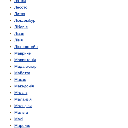
Латвія
Лесото
Литва
Люксембург
Ліберія
Ліван
Лівія
Ліхтенштейн
Маврикій
Мавританія
Мадагаскар
Майотта
Макао
Македонія
Малаві
Малайзія
Мальдіви
Мальта
Малі
Марокко