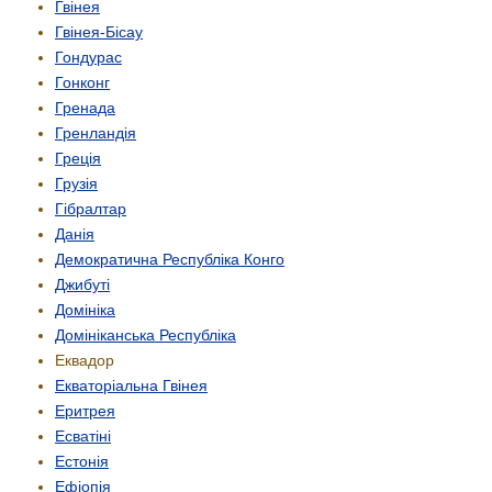
Гвінея
Гвінея-Бісау
Гондурас
Гонконг
Гренада
Гренландія
Греція
Грузія
Гібралтар
Данія
Демократична Республіка Конго
Джибуті
Домініка
Домініканська Республіка
Еквадор
Екваторіальна Гвінея
Еритрея
Есватіні
Естонія
Ефіопія