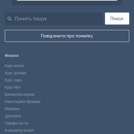
Пошук
Повідомити про помилку
Фінанси
Курс валют
Курс долара
Курс євро
Курс НБУ
Банківські картки
Інвестиційні брокери
Міжбанк
Депозити
Тарифи на газ
Конвертер валют