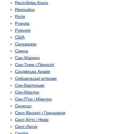
Республіка Конго
Реюньйон
Росія
Руанда
Румунія
США
Сальвадор
Самоа
Сан-Марино
Сан-Томе і Принсіпі
Саудівська Аравія
Сейшельські острови
Сен-Бартельмі
Сен-Мартен
Сен-П'єр і Мікелон
Сенегал
Сент-Вінсент і Гренадини
Сент-Кіттс і Невіс
Сент-Люсія
Сербія