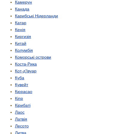
Камерун
Канада
Карибські Нідерланди
Катар
Кенія
Киргизія
Китай
Колумбія
Коморські острови
Коста-Рика
Кот-д'Івуар
Куба
Кувейт
Кюрасао
Кіпр
Кірибаті
Лаос
Латвія
Лесото
Литва