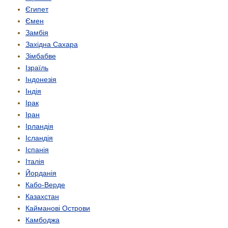
Єгипет
Ємен
Замбія
Західна Сахара
Зімбабве
Ізраїль
Індонезія
Індія
Ірак
Іран
Ірландія
Ісландія
Іспанія
Італія
Йорданія
Кабо-Верде
Казахстан
Кайманові Острови
Камбоджа