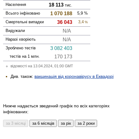
Населення
18 113
тис.
Всього інфі­ковано
1 070 188
5,9
%
Смер­тельні випадки
36 043
3,4
%
Виду­жали
N/A
Наразі хворіють
N/A
Зроблено тестів
3 082 403
тестів на 1 млн.
170 173
відомості на 13.04.2024, 01:00 GMT
Див. також:
вакцинація від коронавірусу в Еквадорі
Нижче надається зведений графік по всіх категоріях
інфікованих: