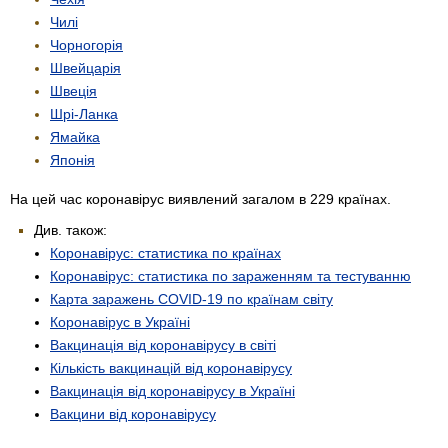
Чилі
Чорногорія
Швейцарія
Швеція
Шрі-Ланка
Ямайка
Японія
На цей час коронавірус виявлений загалом в 229 країнах.
Див. також:
Коронавірус: статистика по країнах
Коронавірус: статистика по зараженням та тестуванню
Карта заражень COVID-19 по країнам світу
Коронавірус в Україні
Вакцинація від коронавірусу в світі
Кількість вакцинацій від коронавірусу
Вакцинація від коронавірусу в Україні
Вакцини від коронавірусу