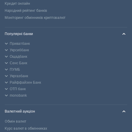
Кредит онлайн
Народний рейтинг банків
Моніторинг обмінників криптовалют
Популярні банки
Приватбанк
Укрсиббанк
Ощадбанк
Сенс Банк
ПУМБ
Укргазбанк
Райффайзен Банк
ОТП банк
monobank
Валютний аукціон
Обмін валют
Курс валют в обмінниках