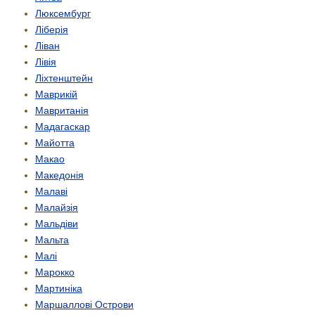
Люксембург
Ліберія
Ліван
Лівія
Ліхтенштейн
Маврикій
Мавританія
Мадагаскар
Майотта
Макао
Македонія
Малаві
Малайзія
Мальдіви
Мальта
Малі
Марокко
Мартиніка
Маршаллові Острови