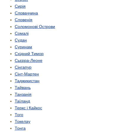
Сирія
Словаччина
Словенія
Соломонові Острови
Сомалі
Судан
Суринам
Східний Тимор
Сьєрра-Леоне
Сінгапур
Сінт-Мартен
Таджикистан
Тайвань
Танзанія
Таїланд
Теркс і Кайкос
Того
Токелау
Тонга