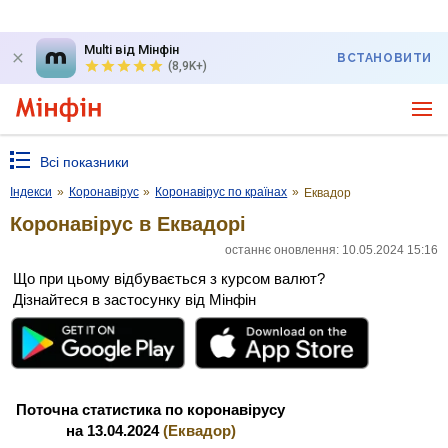
Multi від Мінфін
ВСТАНОВИТИ
(8,9K+)
Всі показники
Індекси
»
Коронавірус
»
Коронавірус по країнах
»
Еквадор
Коронавірус в Еквадорі
останнє оновлення: 10.05.2024 15:16
Що при цьому відбувається з курсом валют?
Дізнайтеся в застосунку від Мінфін
Поточна статистика по коронавірусу
на 13.04.2024
(Еквадор)