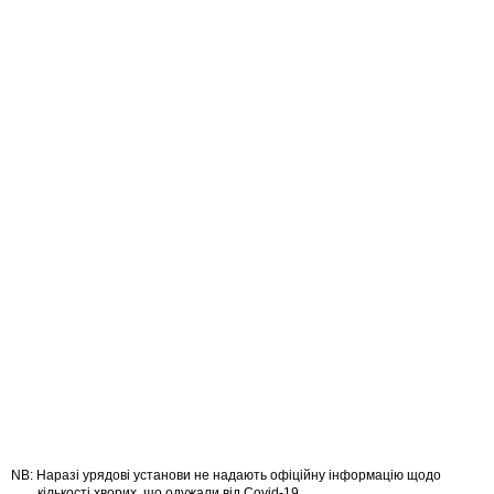
Наразі урядові установи не надають офіційну інформацію щодо
кількості хворих, що одужали від Covid-19.