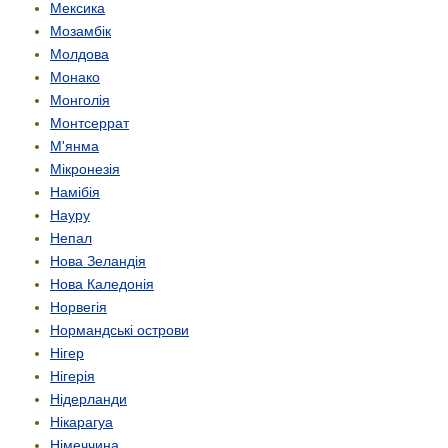
Мексика
Мозамбік
Молдова
Монако
Монголія
Монтсеррат
М'янма
Мікронезія
Намібія
Науру
Непал
Нова Зеландія
Нова Каледонія
Норвегія
Нормандські острови
Нігер
Нігерія
Нідерланди
Нікарагуа
Німеччина