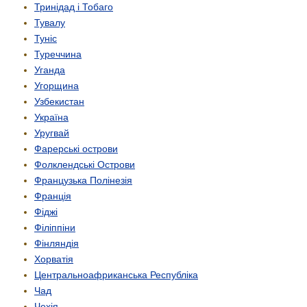
Тринідад і Тобаго
Тувалу
Туніс
Туреччина
Уганда
Угорщина
Узбекистан
Україна
Уругвай
Фарерські острови
Фолклендські Острови
Французька Полінезія
Франція
Фіджі
Філіппіни
Фінляндія
Хорватія
Центрально­африканська Республіка
Чад
Чехія