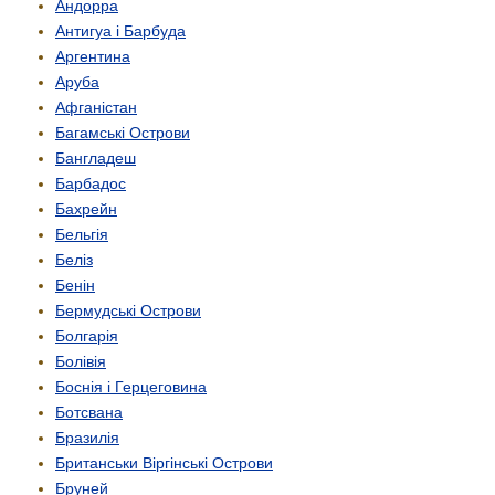
Андорра
Антигуа і Барбуда
Аргентина
Аруба
Афганістан
Багамські Острови
Бангладеш
Барбадос
Бахрейн
Бельгія
Беліз
Бенін
Бермудські Острови
Болгарія
Болівія
Боснія і Герцеговина
Ботсвана
Бразилія
Британськи Віргінські Острови
Бруней