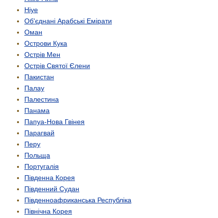
Ніуе
Об'єднані Арабські Емірати
Оман
Острови Кука
Острів Мен
Острів Святої Єлени
Пакистан
Палау
Палестина
Панама
Папуа-Нова Гвінея
Парагвай
Перу
Польща
Португалія
Південна Корея
Південний Судан
Південно­африканська Республіка
Північна Корея