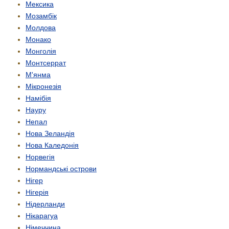
Мексика
Мозамбік
Молдова
Монако
Монголія
Монтсеррат
М'янма
Мікронезія
Намібія
Науру
Непал
Нова Зеландія
Нова Каледонія
Норвегія
Нормандські острови
Нігер
Нігерія
Нідерланди
Нікарагуа
Німеччина