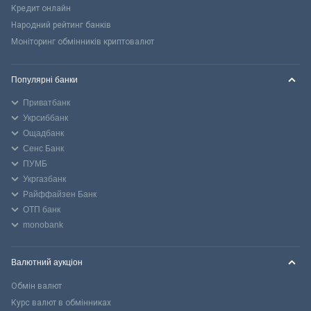
Кредит онлайн
Народний рейтинг банків
Моніторинг обмінників криптовалют
Популярні банки
Приватбанк
Укрсиббанк
Ощадбанк
Сенс Банк
ПУМБ
Укргазбанк
Райффайзен Банк
ОТП банк
monobank
Валютний аукціон
Обмін валют
Курс валют в обмінниках