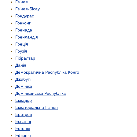
Гвінея
Гвінея-Бісау
Гондурас
Гонконг
Гренада
Гренландія
Греція
Грузія
Гібралтар
Данія
Демократична Республіка Конго
Джибуті
Домініка
Домініканська Республіка
Еквадор
Екваторіальна Гвінея
Еритрея
Есватіні
Естонія
Ефіопія