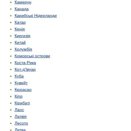
Камерун
Канада
Карибські Нідерланди
Катар
Кенія
Киргизія
Китай
Колумбія
Коморські острови
Коста-Рика
Кот-д'Івуар
Куба
Кувейт
Кюрасао
Кіпр
Кірибаті
Лаос
Латвія
Лесото
Литва