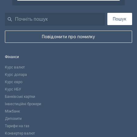
Пошук
Повідомити про помилку
Фінанси
Курс валют
Курс долара
Курс євро
Курс НБУ
Банківські картки
Інвестиційні брокери
Міжбанк
Депозити
Тарифи на газ
Конвертер валют