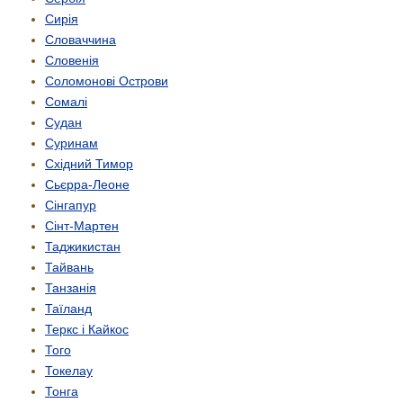
Сирія
Словаччина
Словенія
Соломонові Острови
Сомалі
Судан
Суринам
Східний Тимор
Сьєрра-Леоне
Сінгапур
Сінт-Мартен
Таджикистан
Тайвань
Танзанія
Таїланд
Теркс і Кайкос
Того
Токелау
Тонга