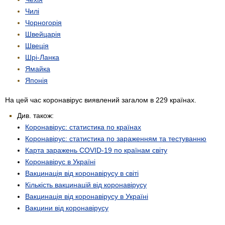
Чилі
Чорногорія
Швейцарія
Швеція
Шрі-Ланка
Ямайка
Японія
На цей час коронавірус виявлений загалом в 229 країнах.
Див. також:
Коронавірус: статистика по країнах
Коронавірус: статистика по зараженням та тестуванню
Карта заражень COVID-19 по країнам світу
Коронавірус в Україні
Вакцинація від коронавірусу в світі
Кількість вакцинацій від коронавірусу
Вакцинація від коронавірусу в Україні
Вакцини від коронавірусу