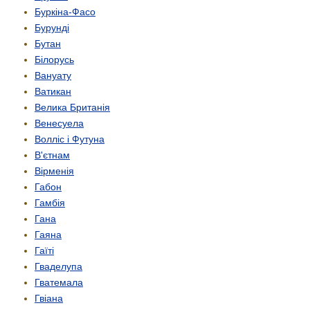
Буркіна-Фасо
Бурунді
Бутан
Білорусь
Вануату
Ватикан
Велика Британія
Венесуела
Волліс і Футуна
В'єтнам
Вірменія
Габон
Гамбія
Гана
Гаяна
Гаїті
Гваделупа
Гватемала
Гвіана