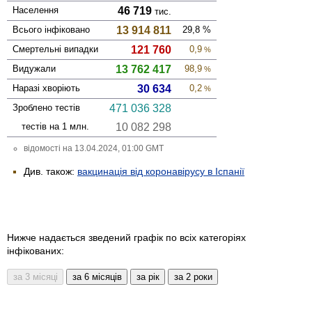
Населення
46 719
тис.
Всього інфі­ковано
13 914 811
29,8
%
Смер­тельні випадки
121 760
0,9
%
Виду­жали
13 762 417
98,9
%
Наразі хворіють
30 634
0,2
%
Зроблено тестів
471 036 328
тестів на 1 млн.
10 082 298
відомості на 13.04.2024, 01:00 GMT
Див. також:
вакцинація від коронавірусу в Іспанії
Нижче надається зведений графік по всіх категоріях
інфікованих: