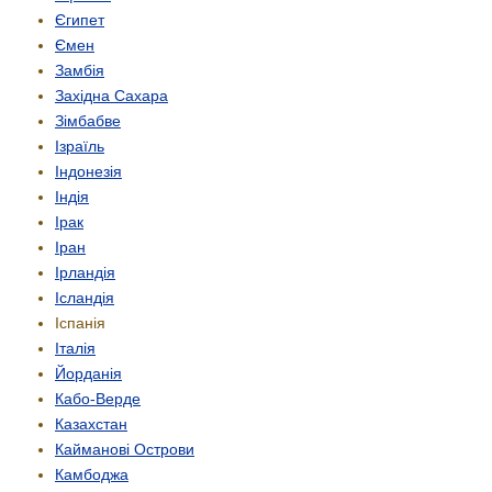
Єгипет
Ємен
Замбія
Західна Сахара
Зімбабве
Ізраїль
Індонезія
Індія
Ірак
Іран
Ірландія
Ісландія
Іспанія
Італія
Йорданія
Кабо-Верде
Казахстан
Кайманові Острови
Камбоджа