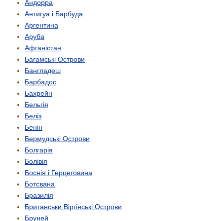
Андорра
Антигуа і Барбуда
Аргентина
Аруба
Афганістан
Багамські Острови
Бангладеш
Барбадос
Бахрейн
Бельгія
Беліз
Бенін
Бермудські Острови
Болгарія
Болівія
Боснія і Герцеговина
Ботсвана
Бразилія
Британськи Віргінські Острови
Бруней