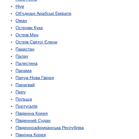
Ніуе
Об'єднані Арабські Емірати
Оман
Острови Кука
Острів Мен
Острів Святої Єлени
Пакистан
Палау
Палестина
Панама
Папуа-Нова Гвінея
Парагвай
Перу
Польща
Португалія
Південна Корея
Південний Судан
Південно­африканська Республіка
Північна Корея