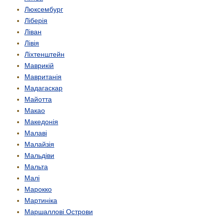
Люксембург
Ліберія
Ліван
Лівія
Ліхтенштейн
Маврикій
Мавританія
Мадагаскар
Майотта
Макао
Македонія
Малаві
Малайзія
Мальдіви
Мальта
Малі
Марокко
Мартиніка
Маршаллові Острови