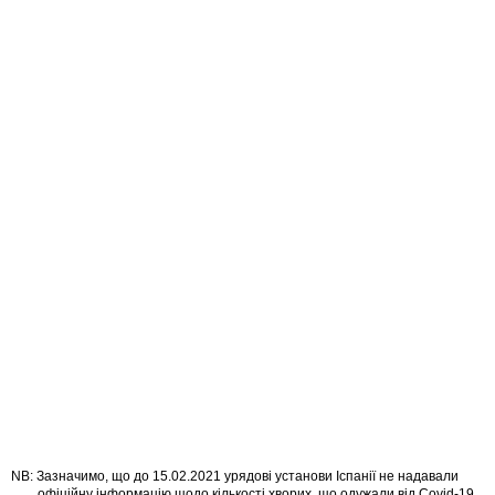
Зазначимо, що до 15.02.2021 урядові установи Іспанії не надавали
офіційну інформацію щодо кількості хворих, що одужали від Covid-19.