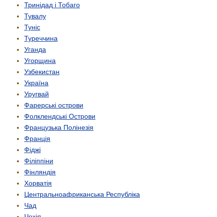
Тринідад і Тобаго
Тувалу
Туніс
Туреччина
Уганда
Угорщина
Узбекистан
Україна
Уругвай
Фарерські острови
Фолклендські Острови
Французька Полінезія
Франція
Фіджі
Філіппіни
Фінляндія
Хорватія
Центрально­африканська Республіка
Чад
Чехія