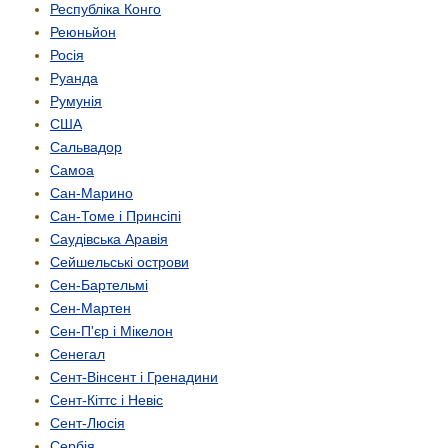
Республіка Конго
Реюньйон
Росія
Руанда
Румунія
США
Сальвадор
Самоа
Сан-Марино
Сан-Томе і Принсіпі
Саудівська Аравія
Сейшельські острови
Сен-Бартельмі
Сен-Мартен
Сен-П'єр і Мікелон
Сенегал
Сент-Вінсент і Гренадини
Сент-Кіттс і Невіс
Сент-Люсія
Сербія