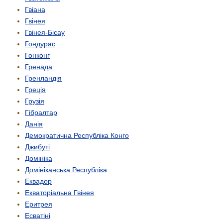
Гвіана
Гвінея
Гвінея-Бісау
Гондурас
Гонконг
Гренада
Гренландія
Греція
Грузія
Гібралтар
Данія
Демократична Республіка Конго
Джибуті
Домініка
Домініканська Республіка
Еквадор
Екваторіальна Гвінея
Еритрея
Есватіні