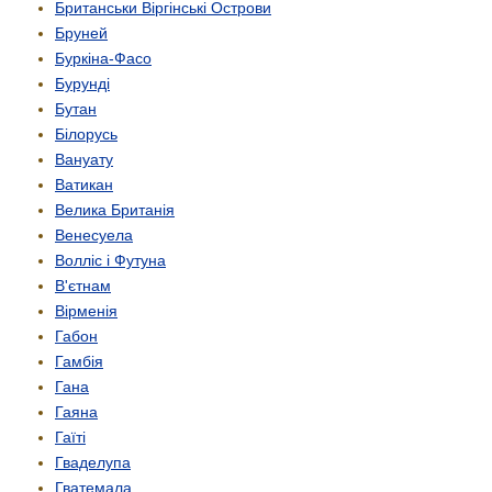
Британськи Віргінські Острови
Бруней
Буркіна-Фасо
Бурунді
Бутан
Білорусь
Вануату
Ватикан
Велика Британія
Венесуела
Волліс і Футуна
В'єтнам
Вірменія
Габон
Гамбія
Гана
Гаяна
Гаїті
Гваделупа
Гватемала