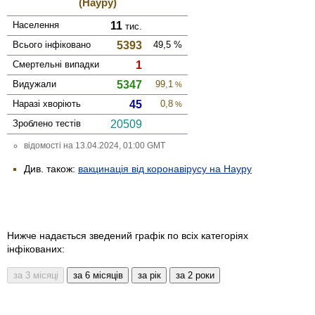
(Науру)
Населення
11
тис.
Всього інфі­ковано
5393
49,5
%
Смер­тельні випадки
1
Виду­жали
5347
99,1
%
Наразі хворіють
45
0,8
%
Зроблено тестів
20509
відомості на 13.04.2024, 01:00 GMT
Див. також:
вакцинація від коронавірусу на Науру
Нижче надається зведений графік по всіх категоріях
інфікованих: