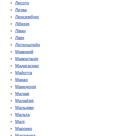
Лесото
Литва
Люксембург
Ліберія
Ліван
Лівія
Ліхтенштейн
Маврикій
Мавританія
Мадагаскар
Майотта
Макао
Македонія
Малаві
Малайзія
Мальдіви
Мальта
Малі
Марокко
Мартиніка