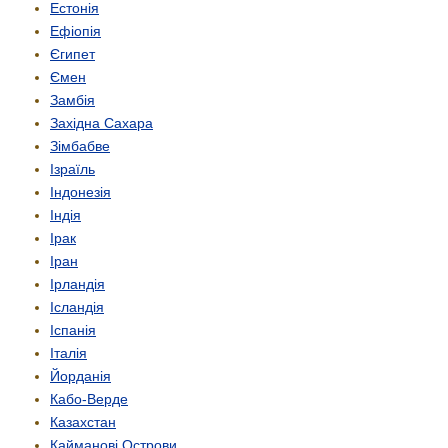
Естонія
Ефіопія
Єгипет
Ємен
Замбія
Західна Сахара
Зімбабве
Ізраїль
Індонезія
Індія
Ірак
Іран
Ірландія
Ісландія
Іспанія
Італія
Йорданія
Кабо-Верде
Казахстан
Кайманові Острови