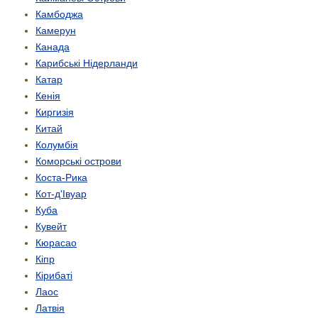
Камбоджа
Камерун
Канада
Карибські Нідерланди
Катар
Кенія
Киргизія
Китай
Колумбія
Коморські острови
Коста-Рика
Кот-д'Івуар
Куба
Кувейт
Кюрасао
Кіпр
Кірибаті
Лаос
Латвія