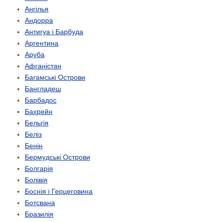
Ангілья
Андорра
Антигуа і Барбуда
Аргентина
Аруба
Афганістан
Багамські Острови
Бангладеш
Барбадос
Бахрейн
Бельгія
Беліз
Бенін
Бермудські Острови
Болгарія
Болівія
Боснія і Герцеговина
Ботсвана
Бразилія