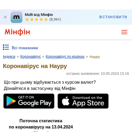
Multi від Мінфін
ВСТАНОВИТИ
(8,9K+)
Всі показники
Індекси
»
Коронавірус
»
Коронавірус по країнах
»
Науру
Коронавірус на Науру
останнє оновлення: 10.05.2024 15:16
Що при цьому відбувається з курсом валют?
Дізнайтеся в застосунку від Мінфін
Поточна статистика
по коронавірусу на 13.04.2024