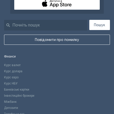
Доступно в
Пошук
Повідомити про помилку
Фінанси
Курс валют
Курс долара
Курс євро
Курс НБУ
Банківські картки
Інвестиційні брокери
Міжбанк
Депозити
Тарифи на газ