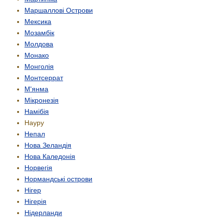
Маршаллові Острови
Мексика
Мозамбік
Молдова
Монако
Монголія
Монтсеррат
М'янма
Мікронезія
Намібія
Науру
Непал
Нова Зеландія
Нова Каледонія
Норвегія
Нормандські острови
Нігер
Нігерія
Нідерланди