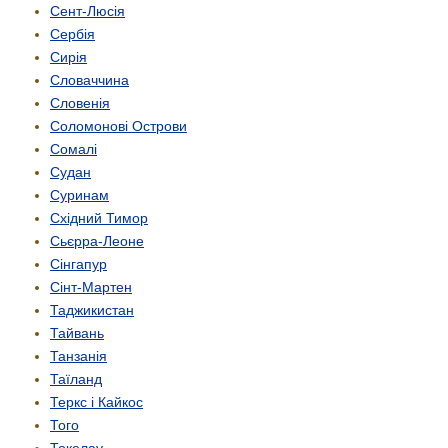
Сент-Люсія
Сербія
Сирія
Словаччина
Словенія
Соломонові Острови
Сомалі
Судан
Суринам
Східний Тимор
Сьєрра-Леоне
Сінгапур
Сінт-Мартен
Таджикистан
Тайвань
Танзанія
Таїланд
Теркс і Кайкос
Того
Токелау