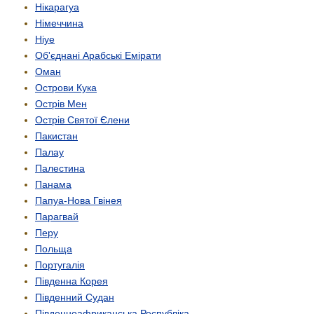
Нікарагуа
Німеччина
Ніуе
Об'єднані Арабські Емірати
Оман
Острови Кука
Острів Мен
Острів Святої Єлени
Пакистан
Палау
Палестина
Панама
Папуа-Нова Гвінея
Парагвай
Перу
Польща
Португалія
Південна Корея
Південний Судан
Південно­африканська Республіка