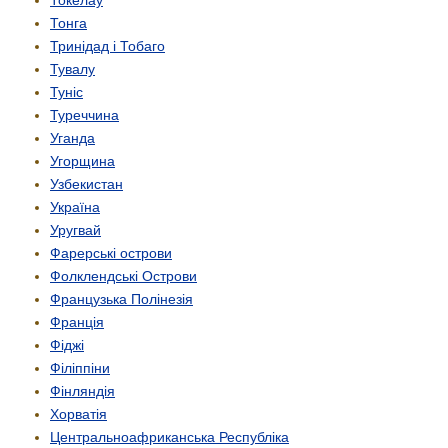
Тонга
Тринідад і Тобаго
Тувалу
Туніс
Туреччина
Уганда
Угорщина
Узбекистан
Україна
Уругвай
Фарерські острови
Фолклендські Острови
Французька Полінезія
Франція
Фіджі
Філіппіни
Фінляндія
Хорватія
Центрально­африканська Республіка