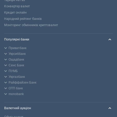
Конвертер валют
Кредит онлайн
Народний рейтинг банків
Моніторинг обмінників криптовалют
Популярні банки
Приватбанк
Укрсиббанк
Ощадбанк
Сенс Банк
ПУМБ
Укргазбанк
Райффайзен Банк
ОТП банк
monobank
Валютний аукціон
Обмін валют