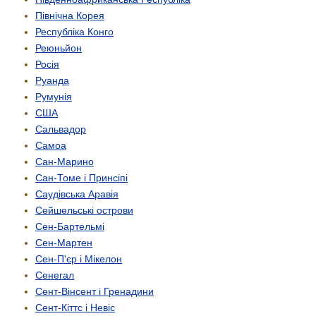
Північна Корея
Республіка Конго
Реюньйон
Росія
Руанда
Румунія
США
Сальвадор
Самоа
Сан-Марино
Сан-Томе і Принсіпі
Саудівська Аравія
Сейшельські острови
Сен-Бартельмі
Сен-Мартен
Сен-П'єр і Мікелон
Сенегал
Сент-Вінсент і Гренадини
Сент-Кіттс і Невіс