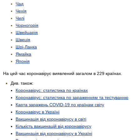
Чад
Чехія
Чилі
Чорногорія
Швейцарія
Швеція
Шрі-Ланка
Ямайка
Японія
На цей час коронавірус виявлений загалом в 229 країнах.
Див. також:
Коронавірус: статистика по країнах
Коронавірус: статистика по зараженням та тестуванню
Карта заражень COVID-19 по країнам світу
Коронавірус в Україні
Вакцинація від коронавірусу в світі
Кількість вакцинацій від коронавірусу
Вакцинація від коронавірусу в Україні