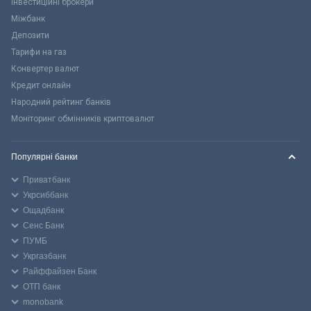
Інвестиційні брокери
Міжбанк
Депозити
Тарифи на газ
Конвертер валют
Кредит онлайн
Народний рейтинг банків
Моніторинг обмінників криптовалют
Популярні банки
Приватбанк
Укрсиббанк
Ощадбанк
Сенс Банк
ПУМБ
Укргазбанк
Райффайзен Банк
ОТП банк
monobank