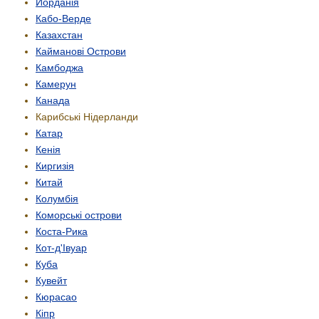
Йорданія
Кабо-Верде
Казахстан
Кайманові Острови
Камбоджа
Камерун
Канада
Карибські Нідерланди
Катар
Кенія
Киргизія
Китай
Колумбія
Коморські острови
Коста-Рика
Кот-д'Івуар
Куба
Кувейт
Кюрасао
Кіпр