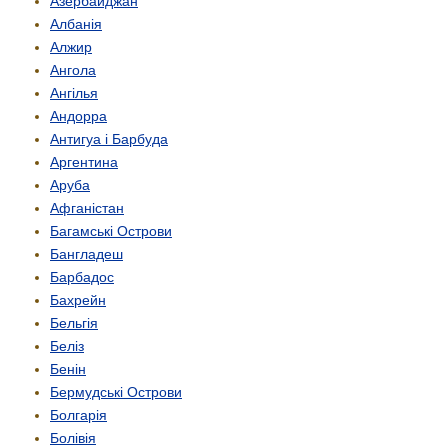
Азербайджан
Албанія
Алжир
Ангола
Ангілья
Андорра
Антигуа і Барбуда
Аргентина
Аруба
Афганістан
Багамські Острови
Бангладеш
Барбадос
Бахрейн
Бельгія
Беліз
Бенін
Бермудські Острови
Болгарія
Болівія