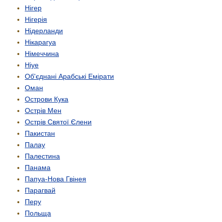
Нігер
Нігерія
Нідерланди
Нікарагуа
Німеччина
Ніуе
Об'єднані Арабські Емірати
Оман
Острови Кука
Острів Мен
Острів Святої Єлени
Пакистан
Палау
Палестина
Панама
Папуа-Нова Гвінея
Парагвай
Перу
Польща