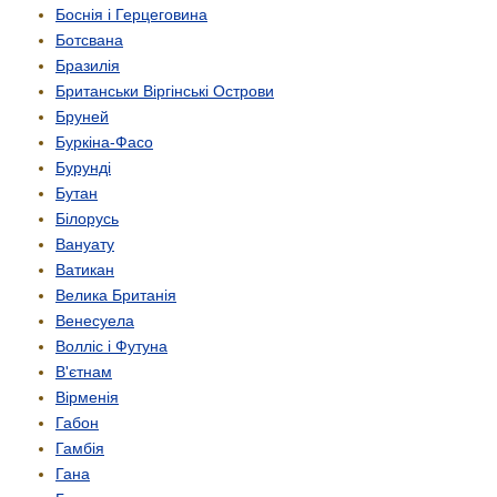
Боснія і Герцеговина
Ботсвана
Бразилія
Британськи Віргінські Острови
Бруней
Буркіна-Фасо
Бурунді
Бутан
Білорусь
Вануату
Ватикан
Велика Британія
Венесуела
Волліс і Футуна
В'єтнам
Вірменія
Габон
Гамбія
Гана