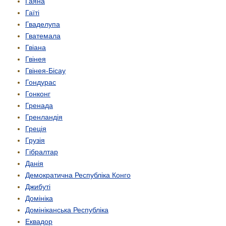
Гаяна
Гаїті
Гваделупа
Гватемала
Гвіана
Гвінея
Гвінея-Бісау
Гондурас
Гонконг
Гренада
Гренландія
Греція
Грузія
Гібралтар
Данія
Демократична Республіка Конго
Джибуті
Домініка
Домініканська Республіка
Еквадор