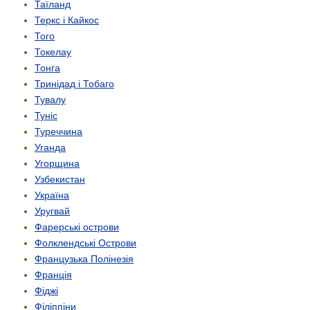
Таїланд
Теркс і Кайкос
Того
Токелау
Тонга
Тринідад і Тобаго
Тувалу
Туніс
Туреччина
Уганда
Угорщина
Узбекистан
Україна
Уругвай
Фарерські острови
Фолклендські Острови
Французька Полінезія
Франція
Фіджі
Філіппіни