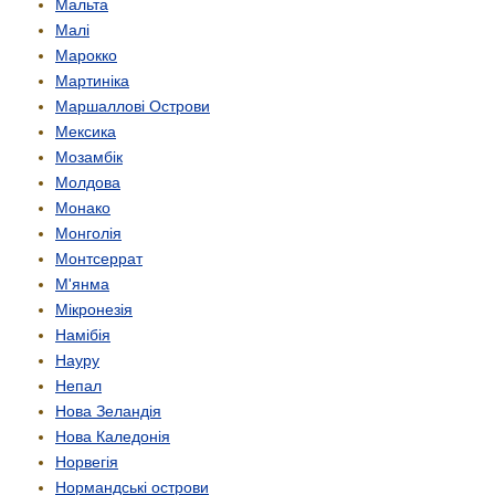
Мальта
Малі
Марокко
Мартиніка
Маршаллові Острови
Мексика
Мозамбік
Молдова
Монако
Монголія
Монтсеррат
М'янма
Мікронезія
Намібія
Науру
Непал
Нова Зеландія
Нова Каледонія
Норвегія
Нормандські острови