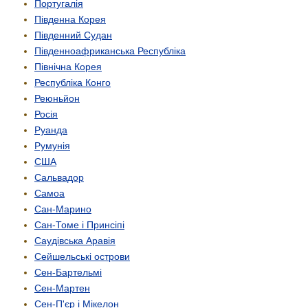
Португалія
Південна Корея
Південний Судан
Південно­африканська Республіка
Північна Корея
Республіка Конго
Реюньйон
Росія
Руанда
Румунія
США
Сальвадор
Самоа
Сан-Марино
Сан-Томе і Принсіпі
Саудівська Аравія
Сейшельські острови
Сен-Бартельмі
Сен-Мартен
Сен-П'єр і Мікелон