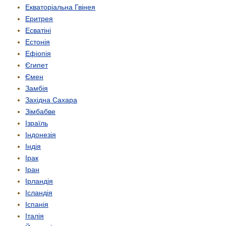
Екваторіальна Гвінея
Еритрея
Есватіні
Естонія
Ефіопія
Єгипет
Ємен
Замбія
Західна Сахара
Зімбабве
Ізраїль
Індонезія
Індія
Ірак
Іран
Ірландія
Ісландія
Іспанія
Італія