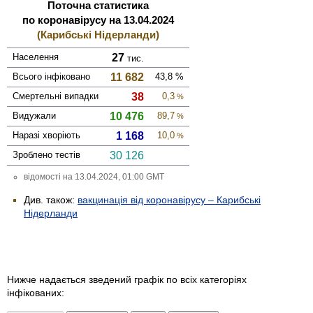
Поточна статистика
по коронавірусу на 13.04.2024
(Карибські Нідерланди)
Населення
27
тис.
Всього інфі­ковано
11 682
43,8
%
Смер­тельні випадки
38
0,3
%
Виду­жали
10 476
89,7
%
Наразі хворіють
1 168
10,0
%
Зроблено тестів
30 126
відомості на 13.04.2024, 01:00 GMT
Див. також:
вакцинація від коронавірусу – Карибські
Нідерланди
Нижче надається зведений графік по всіх категоріях
інфікованих: