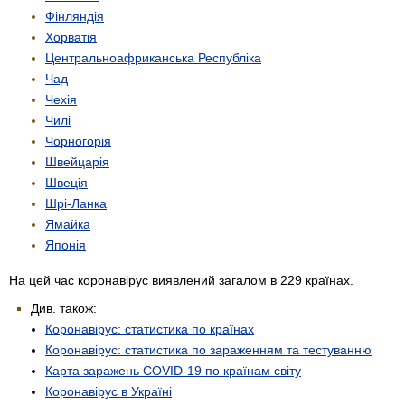
Фінляндія
Хорватія
Центрально­африканська Республіка
Чад
Чехія
Чилі
Чорногорія
Швейцарія
Швеція
Шрі-Ланка
Ямайка
Японія
На цей час коронавірус виявлений загалом в 229 країнах.
Див. також:
Коронавірус: статистика по країнах
Коронавірус: статистика по зараженням та тестуванню
Карта заражень COVID-19 по країнам світу
Коронавірус в Україні