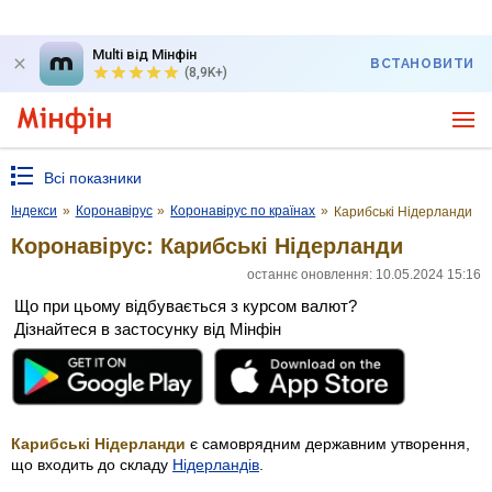
Multi від Мінфін
ВСТАНОВИТИ
(8,9K+)
Всі показники
Індекси
»
Коронавірус
»
Коронавірус по країнах
»
Карибські Нідерланди
Коронавірус: Карибські Нідерланди
останнє оновлення: 10.05.2024 15:16
Що при цьому відбувається з курсом валют?
Дізнайтеся в застосунку від Мінфін
Карибські Нідерланди
є самоврядним державним утворення,
що входить до складу
Нідерландів
.