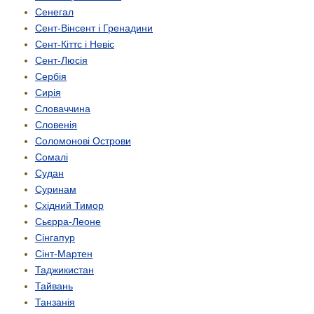
Сенегал
Сент-Вінсент і Гренадини
Сент-Кіттс і Невіс
Сент-Люсія
Сербія
Сирія
Словаччина
Словенія
Соломонові Острови
Сомалі
Судан
Суринам
Східний Тимор
Сьєрра-Леоне
Сінгапур
Сінт-Мартен
Таджикистан
Тайвань
Танзанія