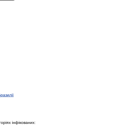
Бразилії
горіях інфікованих: