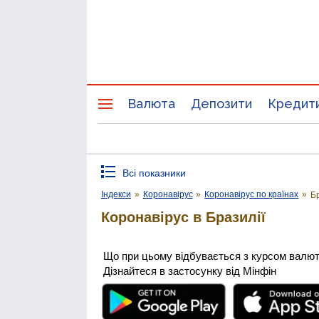
Валюта
Депозити
Кредит
Всі показники
Індекси
»
Коронавірус
»
Коронавірус по країнах
»
Б
Коронавірус в Бразилії
Що при цьому відбувається з курсом валю
Дізнайтеся в застосунку від Мінфін