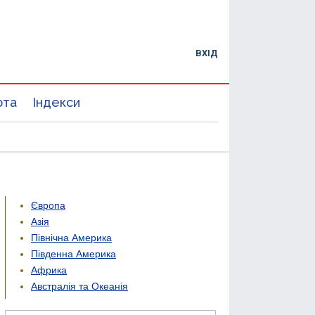
ВХІД
юта
Індекси
Європа
Азія
Північна Америка
Південна Америка
Африка
Австралія та Океанія