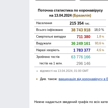
Поточна статистика по коронавірусу
на 13.04.2024
(Бразилія)
Населення
215 354
тис.
Всього інфі­ковано
38 743 918
18,0
%
Смер­тельні випадки
711 380
1,8
%
Виду­жали
36 249 161
93,6
%
Наразі хворіють
1 783 377
4,6
%
Зроблено тестів
63 776 166
тестів на 1 млн.
296 146
відомості на 13.04.2024, 01:00 GMT
Див. також:
вакцинація від коронавірусу в 
Нижче надається зведений графік по всіх кате