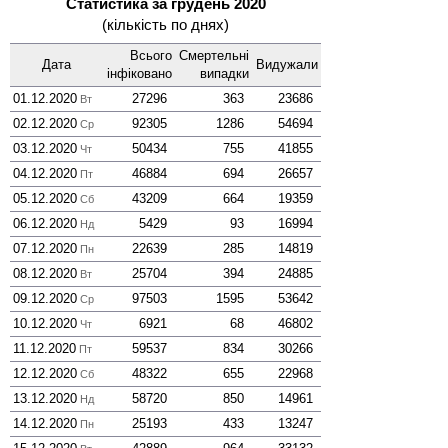
Статистика за грудень 2020
(кількість по днях)
Всього
Смер­тельні
Дата
Виду­жали
інфі­ковано
випадки
01.12.2020
27296
363
23686
Вт
02.12.2020
92305
1286
54694
Ср
03.12.2020
50434
755
41855
Чт
04.12.2020
46884
694
26657
Пт
05.12.2020
43209
664
19359
Сб
06.12.2020
5429
93
16994
Нд
07.12.2020
22639
285
14819
Пн
08.12.2020
25704
394
24885
Вт
09.12.2020
97503
1595
53642
Ср
10.12.2020
6921
68
46802
Чт
11.12.2020
59537
834
30266
Пт
12.12.2020
48322
655
22968
Сб
13.12.2020
58720
850
14961
Нд
14.12.2020
25193
433
13247
Пн