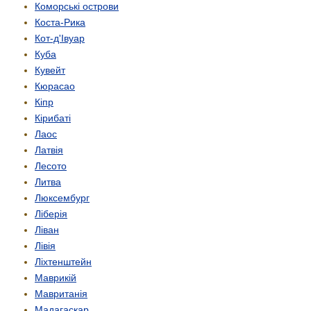
Коморські острови
Коста-Рика
Кот-д'Івуар
Куба
Кувейт
Кюрасао
Кіпр
Кірибаті
Лаос
Латвія
Лесото
Литва
Люксембург
Ліберія
Ліван
Лівія
Ліхтенштейн
Маврикій
Мавританія
Мадагаскар