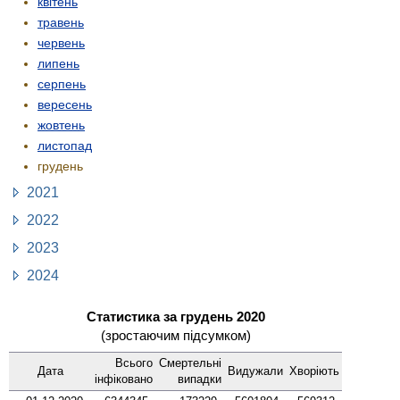
квітень
травень
червень
липень
серпень
вересень
жовтень
листопад
грудень
2021
2022
2023
2024
Статистика за грудень 2020
(зростаючим підсумком)
Всього
Смер­тельні
Дата
Виду­жали
Хворіють
інфі­ковано
випадки