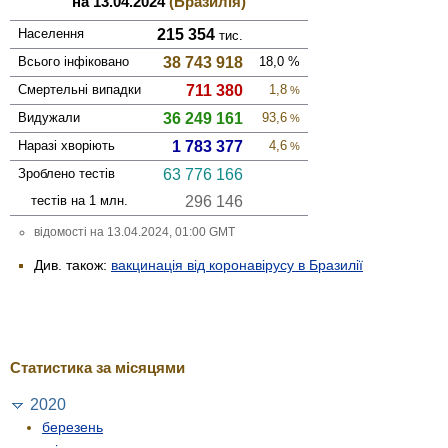
на 13.04.2024
(Бразилія)
Населення
215 354
тис.
Всього інфі­ковано
38 743 918
18,0
%
Смер­тельні випадки
711 380
1,8
%
Виду­жали
36 249 161
93,6
%
Наразі хворіють
1 783 377
4,6
%
Зроблено тестів
63 776 166
тестів на 1 млн.
296 146
відомості на 13.04.2024, 01:00 GMT
Див. також:
вакцинація від коронавірусу в Бразилії
Статистика за місяцями
2020
березень