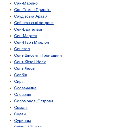
Сан-Марино
Сан-Томе і Принсіпі
Саудівська Аравія
Сейшельські острови
Сен-Бартельмі
Сен-Мартен
Сен-П'єр і Мікелон
Сенегал
Сент-Вінсент і Гренадини
Сент-Кіттс і Невіс
Сент-Люсія
Сербія
Сирія
Словаччина
Словенія
Соломонові Острови
Сомалі
Судан
Суринам