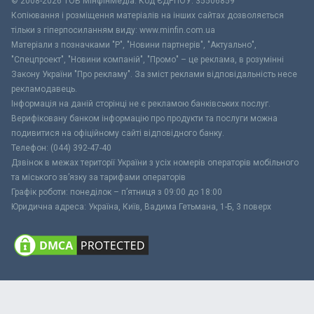
© 2008-2026 ТОВ МiнфiнМедiа. Код ЄДРПОУ: 35506859
Копіювання і розміщення матеріалів на інших сайтах дозволяється
тільки з гіперпосиланням виду: www.minfin.com.ua
Матеріали з позначками "Р", "Новини партнерів", "Актуально",
"Спецпроект", "Новини компаній", "Промо" – це реклама, в розумінні
Закону України "Про рекламу". За зміст реклами відповідальність несе
рекламодавець.
Інформація на даній сторінці не є рекламою банківських послуг.
Верифіковану банком інформацію про продукти та послуги можна
подивитися на офіційному сайті відповідного банку.
Телефон: (044) 392-47-40
Дзвінок в межах території України з усіх номерів операторів мобільного
та міського зв’язку за тарифами операторів
Графік роботи: понеділок – п’ятниця з 09:00 до 18:00
Юридична адреса: Україна, Київ, Вадима Гетьмана, 1-Б, 3 поверх