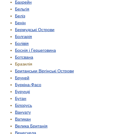
Бахрейн
Бельгія
Беліз
Бенін
Бермудські Острови
Болгарія
Болівія
Боснія і Герцеговина
Ботсвана
Бразилія
Британськи Віргінські Острови
Бруней
Буркіна-Фасо
Бурунді
Бутан
Білорусь
Вануату
Ватикан
Велика Британія
Венесуела