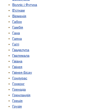
Волліс і Футуна
В'єтнам
Вірменія
Габон
Гамбія
Гана
Гаяна
Гаїті
Гваделупа
Гватемала
Гвіана
Гвінея
Гвінея-Бісау
Гондурас
Гонконг
Гренада
Гренландія
Греція
Грузія