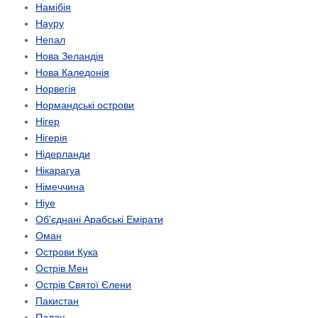
Намібія
Науру
Непал
Нова Зеландія
Нова Каледонія
Норвегія
Нормандські острови
Нігер
Нігерія
Нідерланди
Нікарагуа
Німеччина
Ніуе
Об'єднані Арабські Емірати
Оман
Острови Кука
Острів Мен
Острів Святої Єлени
Пакистан
Палау