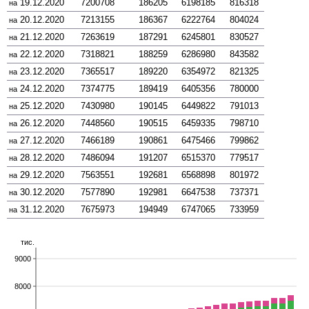
19.12.2020
7200708
186205
6198185
816318
на
20.12.2020
7213155
186367
6222764
804024
на
21.12.2020
7263619
187291
6245801
830527
на
22.12.2020
7318821
188259
6286980
843582
на
23.12.2020
7365517
189220
6354972
821325
на
24.12.2020
7374775
189419
6405356
780000
на
25.12.2020
7430980
190145
6449822
791013
на
26.12.2020
7448560
190515
6459335
798710
на
27.12.2020
7466189
190861
6475466
799862
на
28.12.2020
7486094
191207
6515370
779517
на
29.12.2020
7563551
192681
6568898
801972
на
30.12.2020
7577890
192981
6647538
737371
на
31.12.2020
7675973
194949
6747065
733959
на
тис.
9000
8000