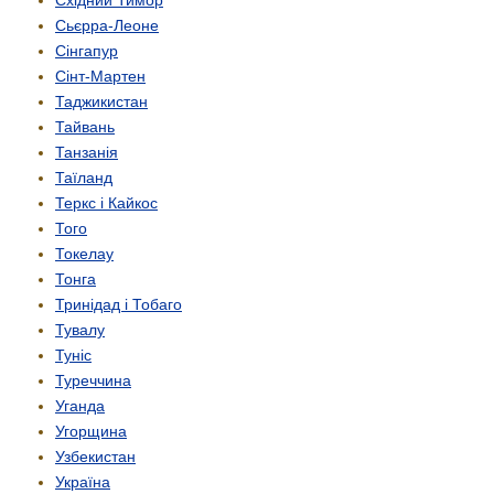
Східний Тимор
Сьєрра-Леоне
Сінгапур
Сінт-Мартен
Таджикистан
Тайвань
Танзанія
Таїланд
Теркс і Кайкос
Того
Токелау
Тонга
Тринідад і Тобаго
Тувалу
Туніс
Туреччина
Уганда
Угорщина
Узбекистан
Україна