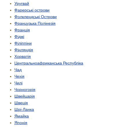
Уругвай
Фарерські острови
Фолклендські Острови
Французька Полінезія
Франція
Фіджі
Філіппіни
Фінляндія
Хорватія
Центрально­африканська Республіка
Чад
Чехія
Чилі
Чорногорія
Швейцарія
Швеція
Шрі-Ланка
Ямайка
Японія