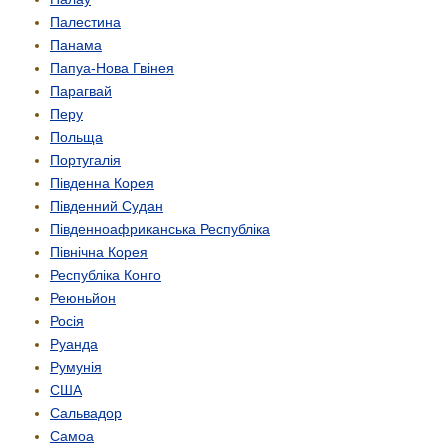
Палестина
Панама
Папуа-Нова Гвінея
Парагвай
Перу
Польща
Португалія
Південна Корея
Південний Судан
Південно­африканська Республіка
Північна Корея
Республіка Конго
Реюньйон
Росія
Руанда
Румунія
США
Сальвадор
Самоа