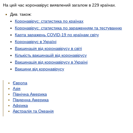
На цей час коронавірус виявлений загалом в 229 країнах.
Див. також:
Коронавірус: статистика по країнах
Коронавірус: статистика по зараженням та тестуванню
Карта заражень COVID-19 по країнам світу
Коронавірус в Україні
Вакцинація від коронавірусу в світі
Кількість вакцинацій від коронавірусу
Вакцинація від коронавірусу в Україні
Вакцини від коронавірусу
Європа
Азія
Північна Америка
Південна Америка
Африка
Австралія та Океанія