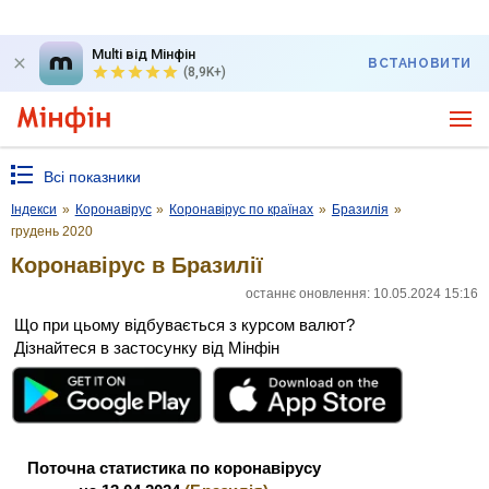
Multi від Мінфін
ВСТАНОВИТИ
(8,9K+)
Всі показники
Індекси
»
Коронавірус
»
Коронавірус по країнах
»
Бразилія
»
грудень 2020
Коронавірус в Бразилії
останнє оновлення: 10.05.2024 15:16
Що при цьому відбувається з курсом валют?
Дізнайтеся в застосунку від Мінфін
Поточна статистика по коронавірусу