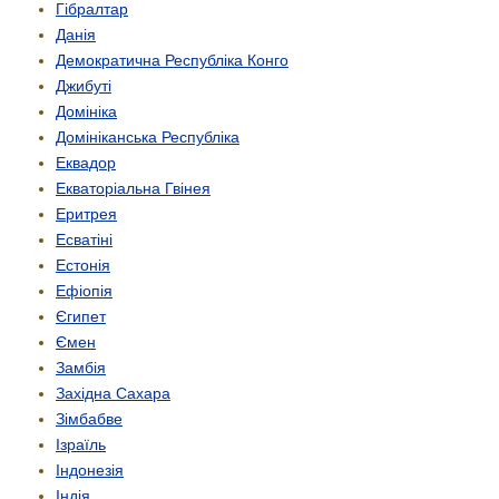
Гібралтар
Данія
Демократична Республіка Конго
Джибуті
Домініка
Домініканська Республіка
Еквадор
Екваторіальна Гвінея
Еритрея
Есватіні
Естонія
Ефіопія
Єгипет
Ємен
Замбія
Західна Сахара
Зімбабве
Ізраїль
Індонезія
Індія