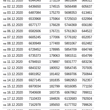
01.12.2020
6344345
173229
5601804
569312
на
02.12.2020
6436650
174515
5656498
605637
на
03.12.2020
6487084
175270
5698353
613461
на
04.12.2020
6533968
175964
5725010
632994
на
05.12.2020
6577177
176628
5744369
656180
на
06.12.2020
6582606
176721
5761363
644522
на
07.12.2020
6605245
177006
5776182
652057
на
08.12.2020
6630949
177400
5801067
652482
на
09.12.2020
6728452
178995
5854709
694748
на
10.12.2020
6735373
179063
5901511
654799
на
11.12.2020
6794910
179897
5931777
683236
на
12.12.2020
6843232
180552
5954745
707935
на
13.12.2020
6901952
181402
5969706
750844
на
14.12.2020
6927145
181835
5982953
762357
на
15.12.2020
6970034
182799
6016085
771150
на
16.12.2020
7040608
183735
6067862
789011
на
17.12.2020
7110433
184826
6132683
792924
на
18.12.2020
7162978
185650
6177702
799626
на