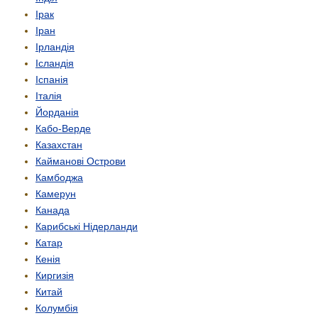
Ірак
Іран
Ірландія
Ісландія
Іспанія
Італія
Йорданія
Кабо-Верде
Казахстан
Кайманові Острови
Камбоджа
Камерун
Канада
Карибські Нідерланди
Катар
Кенія
Киргизія
Китай
Колумбія