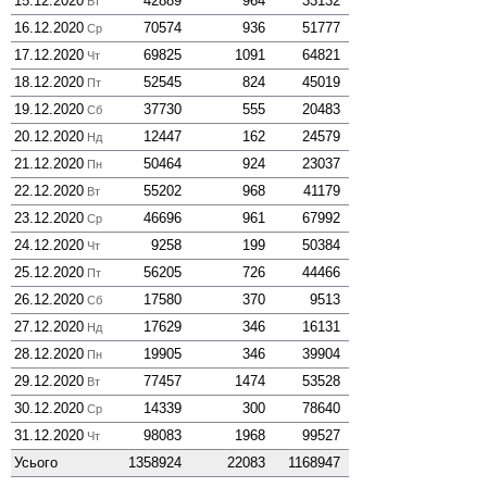
15.12.2020
42889
964
33132
Вт
16.12.2020
70574
936
51777
Ср
17.12.2020
69825
1091
64821
Чт
18.12.2020
52545
824
45019
Пт
19.12.2020
37730
555
20483
Сб
20.12.2020
12447
162
24579
Нд
21.12.2020
50464
924
23037
Пн
22.12.2020
55202
968
41179
Вт
23.12.2020
46696
961
67992
Ср
24.12.2020
9258
199
50384
Чт
25.12.2020
56205
726
44466
Пт
26.12.2020
17580
370
9513
Сб
27.12.2020
17629
346
16131
Нд
28.12.2020
19905
346
39904
Пн
29.12.2020
77457
1474
53528
Вт
30.12.2020
14339
300
78640
Ср
31.12.2020
98083
1968
99527
Чт
Усього
1358924
22083
1168947