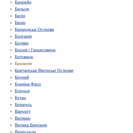
Бахрейн
Бельгія
Беліз
Бенін
Бермудські Острови
Болгарія
Болівія
Боснія і Герцеговина
Ботсвана
Бразилія
Британськи Віргінські Острови
Бруней
Буркіна-Фасо
Бурунді
Бутан
Білорусь
Вануату
Ватикан
Велика Британія
Венесуела