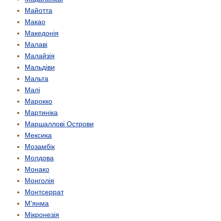
Майотта
Макао
Македонія
Малаві
Малайзія
Мальдіви
Мальта
Малі
Марокко
Мартиніка
Маршаллові Острови
Мексика
Мозамбік
Молдова
Монако
Монголія
Монтсеррат
М'янма
Мікронезія