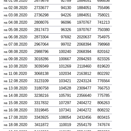
01.08.2020
2675676
92789
1884051
698836
на
02.08.2020
2733677
94130
1884051
755496
на
03.08.2020
2736298
94226
1884051
758021
на
04.08.2020
2808076
96096
1970767
741213
на
05.08.2020
2817473
96326
1970767
750380
на
06.08.2020
2873304
97692
2020637
754975
на
07.08.2020
2967064
99702
2068394
798968
на
08.08.2020
2988796
100240
2068394
820162
на
09.08.2020
3018286
100667
2094293
823326
на
10.08.2020
3039349
101269
2118460
819620
на
11.08.2020
3068138
102034
2163812
802292
на
12.08.2020
3123109
103421
2243124
776564
на
13.08.2020
3180758
104528
2309477
766753
на
14.08.2020
3238216
105791
2356640
775785
на
15.08.2020
3317832
107297
2404272
806263
на
16.08.2020
3319845
107341
2404272
808232
на
17.08.2020
3343925
108054
2432456
803415
на
18.08.2020
3411872
110019
2554179
747674
на