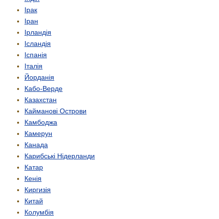
Ірак
Іран
Ірландія
Ісландія
Іспанія
Італія
Йорданія
Кабо-Верде
Казахстан
Кайманові Острови
Камбоджа
Камерун
Канада
Карибські Нідерланди
Катар
Кенія
Киргизія
Китай
Колумбія