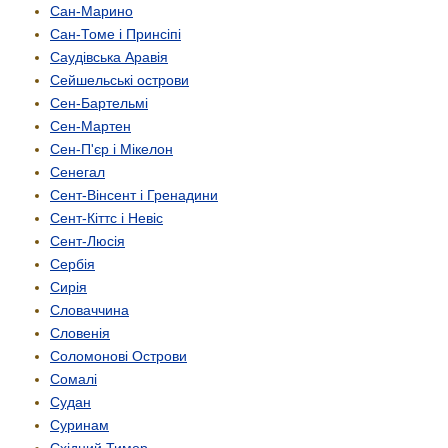
Сан-Марино
Сан-Томе і Принсіпі
Саудівська Аравія
Сейшельські острови
Сен-Бартельмі
Сен-Мартен
Сен-П'єр і Мікелон
Сенегал
Сент-Вінсент і Гренадини
Сент-Кіттс і Невіс
Сент-Люсія
Сербія
Сирія
Словаччина
Словенія
Соломонові Острови
Сомалі
Судан
Суринам