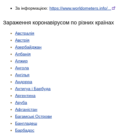
За інформацією:
https://www.worldometers.info/...
Зараження коронавірусом по різних країнах
Австралія
Австрія
Азербайджан
Албанія
Алжир
Ангола
Ангілья
Андорра
Антигуа і Барбуда
Аргентина
Аруба
Афганістан
Багамські Острови
Бангладеш
Барбадос