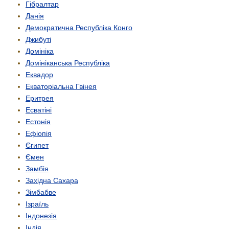
Гібралтар
Данія
Демократична Республіка Конго
Джибуті
Домініка
Домініканська Республіка
Еквадор
Екваторіальна Гвінея
Еритрея
Есватіні
Естонія
Ефіопія
Єгипет
Ємен
Замбія
Західна Сахара
Зімбабве
Ізраїль
Індонезія
Індія