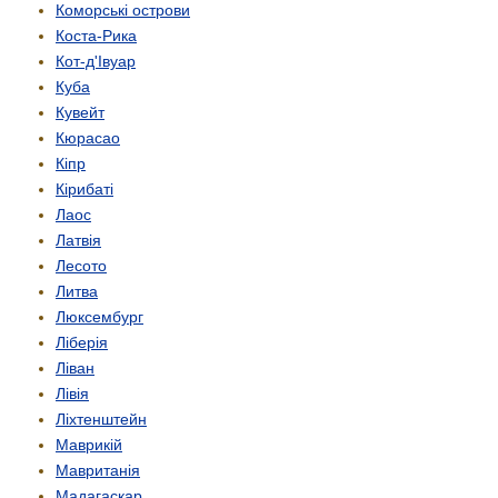
Коморські острови
Коста-Рика
Кот-д'Івуар
Куба
Кувейт
Кюрасао
Кіпр
Кірибаті
Лаос
Латвія
Лесото
Литва
Люксембург
Ліберія
Ліван
Лівія
Ліхтенштейн
Маврикій
Мавританія
Мадагаскар