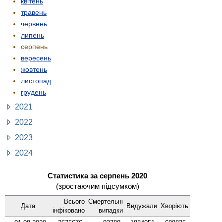
квітень
травень
червень
липень
серпень
вересень
жовтень
листопад
грудень
2021
2022
2023
2024
Статистика за серпень 2020
(зростаючим підсумком)
Всього
Смер­тельні
Дата
Виду­жали
Хворіють
інфі­ковано
випадки