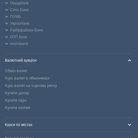
Ощадбанк
Сенс Банк
ПУМБ
Укргазбанк
Райффайзен Банк
ОТП банк
monobank
Валютний аукціон
Обмін валют
Курс валют в обмінниках
Курс валют на чорному ринку
Купити долар
Купити євро
Купити злотий
Курси по містах