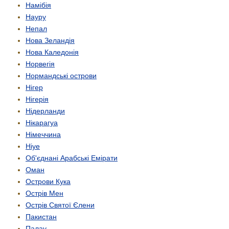
Намібія
Науру
Непал
Нова Зеландія
Нова Каледонія
Норвегія
Нормандські острови
Нігер
Нігерія
Нідерланди
Нікарагуа
Німеччина
Ніуе
Об'єднані Арабські Емірати
Оман
Острови Кука
Острів Мен
Острів Святої Єлени
Пакистан
Палау