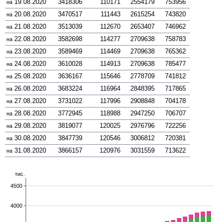
19.08.2020
3418306
110171
2554179
753956
на
20.08.2020
3470517
111443
2615254
743820
на
21.08.2020
3513039
112670
2653407
746962
на
22.08.2020
3582698
114277
2709638
758783
на
23.08.2020
3589469
114469
2709638
765362
на
24.08.2020
3610028
114913
2709638
785477
на
25.08.2020
3636167
115646
2778709
741812
на
26.08.2020
3683224
116964
2848395
717865
на
27.08.2020
3731022
117996
2908848
704178
на
28.08.2020
3772945
118988
2947250
706707
на
29.08.2020
3819077
120025
2976796
722256
на
30.08.2020
3847739
120546
3006812
720381
на
31.08.2020
3866157
120976
3031559
713622
на
тис.
4500
4000