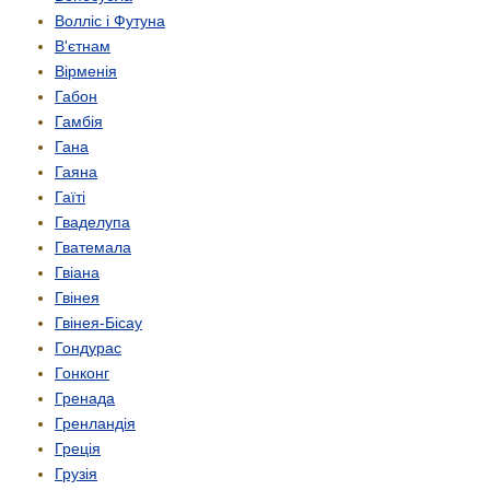
Волліс і Футуна
В'єтнам
Вірменія
Габон
Гамбія
Гана
Гаяна
Гаїті
Гваделупа
Гватемала
Гвіана
Гвінея
Гвінея-Бісау
Гондурас
Гонконг
Гренада
Гренландія
Греція
Грузія