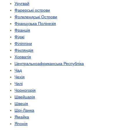
Уругвай
Фарерські острови
Фолклендські Острови
Французька Полінезія
Франція
Фіджі
Філіппіни
Фінляндія
Хорватія
Центрально­африканська Республіка
Чад
Чехія
Чилі
Чорногорія
Швейцарія
Швеція
Шрі-Ланка
Ямайка
Японія