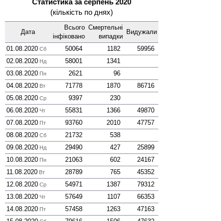
Статистика за серпень 2020
(кількість по днях)
Всього
Смер­тельні
Дата
Виду­жали
інфі­ковано
випадки
01.08.2020
50064
1182
59956
Сб
02.08.2020
58001
1341
Нд
03.08.2020
2621
96
Пн
04.08.2020
71778
1870
86716
Вт
05.08.2020
9397
230
Ср
06.08.2020
55831
1366
49870
Чт
07.08.2020
93760
2010
47757
Пт
08.08.2020
21732
538
Сб
09.08.2020
29490
427
25899
Нд
10.08.2020
21063
602
24167
Пн
11.08.2020
28789
765
45352
Вт
12.08.2020
54971
1387
79312
Ср
13.08.2020
57649
1107
66353
Чт
14.08.2020
57458
1263
47163
Пт