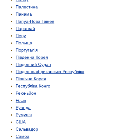
Палестина
Панама
Папуа-Нова Гвінея
Парагвай
Перу
Польща
Португалія
Південна Корея
Південний Судан
Південно­африканська Республіка
Північна Корея
Республіка Конго
Реюньйон
Росія
Руанда
Румунія
США
Сальвадор
Самоа