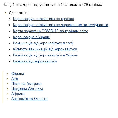
На цей час коронавірус виявлений загалом в 229 країнах.
Див. також:
Коронавірус: статистика по країнах
Коронавірус: статистика по зараженням та тестуванню
Карта заражень COVID-19 по країнам світу
Коронавірус в Україні
Вакцинація від коронавірусу в світі
Кількість вакцинацій від коронавірусу
Вакцинація від коронавірусу в Україні
Вакцини від коронавірусу
Європа
Азія
Північна Америка
Південна Америка
Африка
Австралія та Океанія