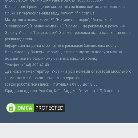
© 2008-2026 ТОВ МiнфiнМедiа. Код ЄДРПОУ: 35506859
Копіювання і розміщення матеріалів на інших сайтах дозволяється
тільки з гіперпосиланням виду: www.minfin.com.ua
Матеріали з позначками "Р", "Новини партнерів", "Актуально",
"Спецпроект", "Новини компаній", "Промо" – це реклама, в розумінні
Закону України "Про рекламу". За зміст реклами відповідальність несе
рекламодавець.
Інформація на даній сторінці не є рекламою банківських послуг.
Верифіковану банком інформацію про продукти та послуги можна
подивитися на офіційному сайті відповідного банку.
Телефон: (044) 392-47-40
Дзвінок в межах території України з усіх номерів операторів мобільного
та міського зв’язку за тарифами операторів
Графік роботи: понеділок – п’ятниця з 09:00 до 18:00
Юридична адреса: Україна, Київ, Вадима Гетьмана, 1-Б, 3 поверх