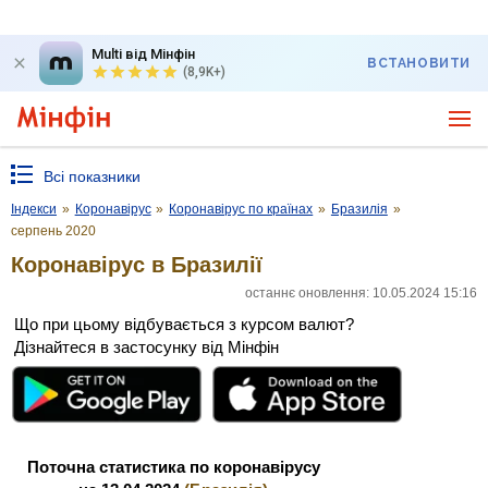
Multi від Мінфін
ВСТАНОВИТИ
(8,9K+)
Всі показники
Індекси
»
Коронавірус
»
Коронавірус по країнах
»
Бразилія
»
серпень 2020
Коронавірус в Бразилії
останнє оновлення: 10.05.2024 15:16
Що при цьому відбувається з курсом валют?
Дізнайтеся в застосунку від Мінфін
Поточна статистика по коронавірусу