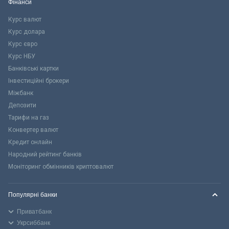
Фінанси
Курс валют
Курс долара
Курс євро
Курс НБУ
Банківські картки
Інвестиційні брокери
Міжбанк
Депозити
Тарифи на газ
Конвертер валют
Кредит онлайн
Народний рейтинг банків
Моніторинг обмінників криптовалют
Популярні банки
Приватбанк
Укрсиббанк