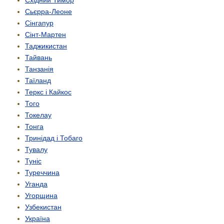
Східний Тимор
Сьєрра-Леоне
Сінгапур
Сінт-Мартен
Таджикистан
Тайвань
Танзанія
Таїланд
Теркс і Кайкос
Того
Токелау
Тонга
Тринідад і Тобаго
Тувалу
Туніс
Туреччина
Уганда
Угорщина
Узбекистан
Україна