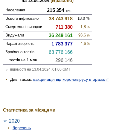
на 13.04.2024
(Бразилія)
Населення
215 354
тис.
Всього інфі­ковано
38 743 918
18,0
%
Смер­тельні випадки
711 380
1,8
%
Виду­жали
36 249 161
93,6
%
Наразі хворіють
1 783 377
4,6
%
Зроблено тестів
63 776 166
тестів на 1 млн.
296 146
відомості на 13.04.2024, 01:00 GMT
Див. також:
вакцинація від коронавірусу в Бразилії
Статистика за місяцями
2020
березень