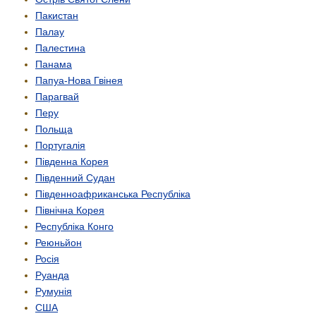
Пакистан
Палау
Палестина
Панама
Папуа-Нова Гвінея
Парагвай
Перу
Польща
Португалія
Південна Корея
Південний Судан
Південно­африканська Республіка
Північна Корея
Республіка Конго
Реюньйон
Росія
Руанда
Румунія
США