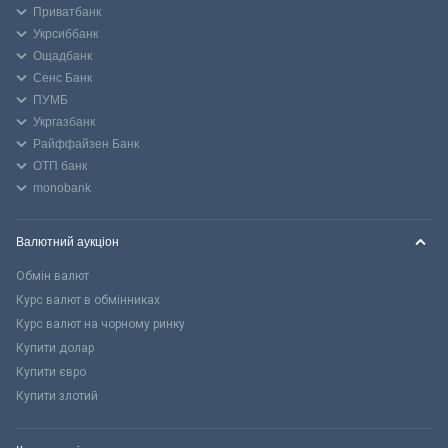
Приватбанк
Укрсиббанк
Ощадбанк
Сенс Банк
ПУМБ
Укргазбанк
Райффайзен Банк
ОТП банк
monobank
Валютний аукціон
Обмін валют
Курс валют в обмінниках
Курс валют на чорному ринку
Купити долар
Купити євро
Купити злотий