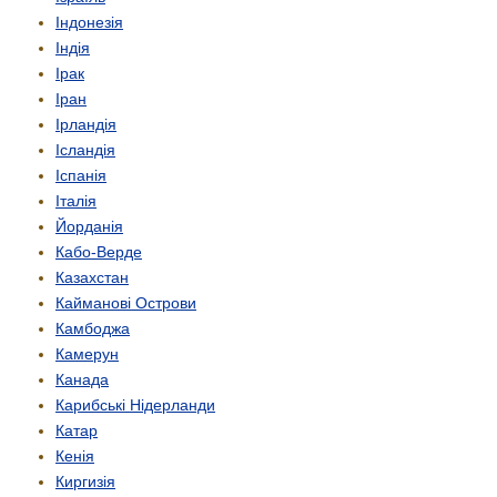
Індонезія
Індія
Ірак
Іран
Ірландія
Ісландія
Іспанія
Італія
Йорданія
Кабо-Верде
Казахстан
Кайманові Острови
Камбоджа
Камерун
Канада
Карибські Нідерланди
Катар
Кенія
Киргизія