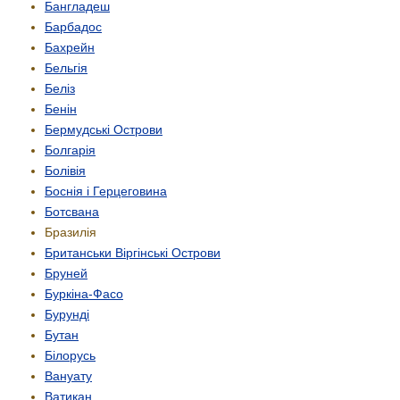
Бангладеш
Барбадос
Бахрейн
Бельгія
Беліз
Бенін
Бермудські Острови
Болгарія
Болівія
Боснія і Герцеговина
Ботсвана
Бразилія
Британськи Віргінські Острови
Бруней
Буркіна-Фасо
Бурунді
Бутан
Білорусь
Вануату
Ватикан