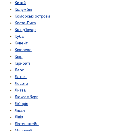
Китай
Колумбія
Коморські острови
Коста-Рика
Кот-д'Івуар
Куба
Кувейт
Кюрасао
Кіпр
Кірибаті
Лаос
Латвія
Лесото
Литва
Люксембург
Ліберія
Ліван
Лівія
Ліхтенштейн
Маврикій