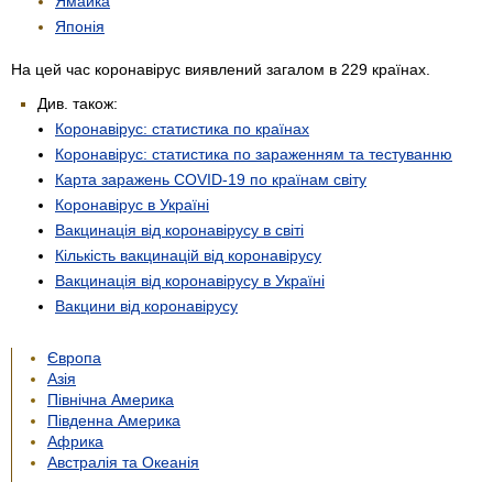
Ямайка
Японія
На цей час коронавірус виявлений загалом в 229 країнах.
Див. також:
Коронавірус: статистика по країнах
Коронавірус: статистика по зараженням та тестуванню
Карта заражень COVID-19 по країнам світу
Коронавірус в Україні
Вакцинація від коронавірусу в світі
Кількість вакцинацій від коронавірусу
Вакцинація від коронавірусу в Україні
Вакцини від коронавірусу
Європа
Азія
Північна Америка
Південна Америка
Африка
Австралія та Океанія