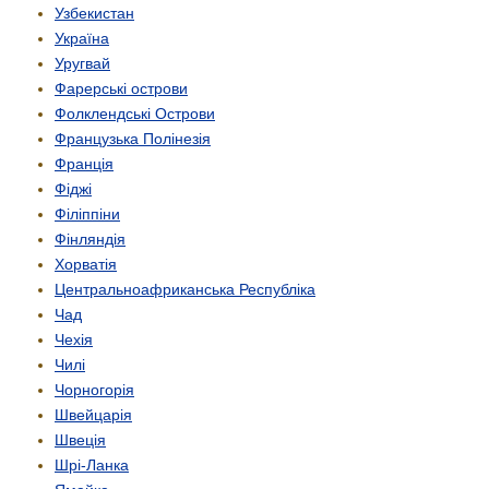
Узбекистан
Україна
Уругвай
Фарерські острови
Фолклендські Острови
Французька Полінезія
Франція
Фіджі
Філіппіни
Фінляндія
Хорватія
Центрально­африканська Республіка
Чад
Чехія
Чилі
Чорногорія
Швейцарія
Швеція
Шрі-Ланка