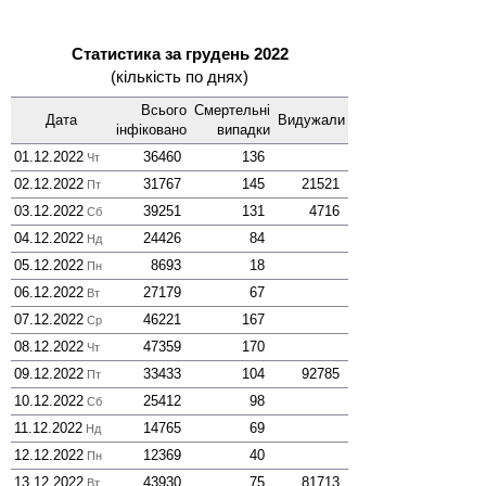
Статистика за грудень 2022
(кількість по днях)
Всього
Смер­тельні
Дата
Виду­жали
інфі­ковано
випадки
01.12.2022
36460
136
Чт
02.12.2022
31767
145
21521
Пт
03.12.2022
39251
131
4716
Сб
04.12.2022
24426
84
Нд
05.12.2022
8693
18
Пн
06.12.2022
27179
67
Вт
07.12.2022
46221
167
Ср
08.12.2022
47359
170
Чт
09.12.2022
33433
104
92785
Пт
10.12.2022
25412
98
Сб
11.12.2022
14765
69
Нд
12.12.2022
12369
40
Пн
13.12.2022
43930
75
81713
Вт