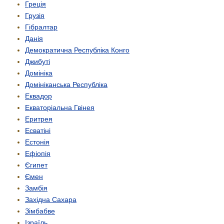
Греція
Грузія
Гібралтар
Данія
Демократична Республіка Конго
Джибуті
Домініка
Домініканська Республіка
Еквадор
Екваторіальна Гвінея
Еритрея
Есватіні
Естонія
Ефіопія
Єгипет
Ємен
Замбія
Західна Сахара
Зімбабве
Ізраїль