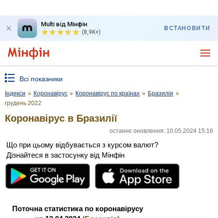
Multi від Мінфін
ВСТАНОВИТИ
(8,9K+)
Всі показники
Індекси
»
Коронавірус
»
Коронавірус по країнах
»
Бразилія
»
грудень 2022
Коронавірус в Бразилії
останнє оновлення: 10.05.2024 15:16
Що при цьому відбувається з курсом валют?
Дізнайтеся в застосунку від Мінфін
Поточна статистика по коронавірусу