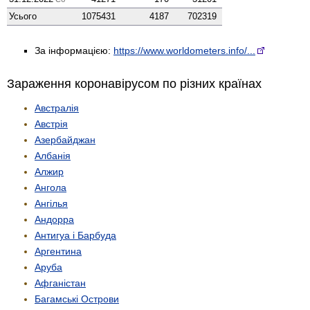
Усього
1075431
4187
702319
За інформацією:
https://www.worldometers.info/...
Зараження коронавірусом по різних країнах
Австралія
Австрія
Азербайджан
Албанія
Алжир
Ангола
Ангілья
Андорра
Антигуа і Барбуда
Аргентина
Аруба
Афганістан
Багамські Острови