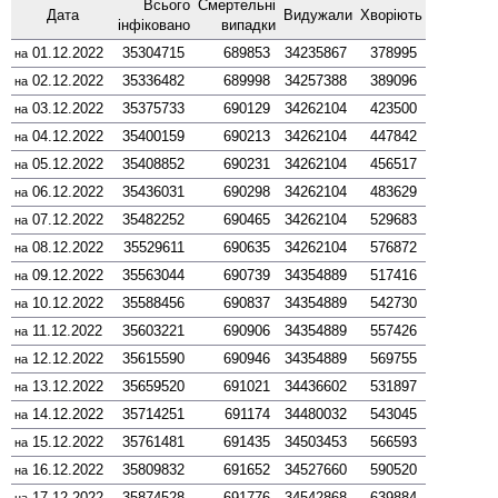
Всього
Смер­тельні
Дата
Виду­жали
Хворіють
інфі­ковано
випадки
01.12.2022
35304715
689853
34235867
378995
на
02.12.2022
35336482
689998
34257388
389096
на
03.12.2022
35375733
690129
34262104
423500
на
04.12.2022
35400159
690213
34262104
447842
на
05.12.2022
35408852
690231
34262104
456517
на
06.12.2022
35436031
690298
34262104
483629
на
07.12.2022
35482252
690465
34262104
529683
на
08.12.2022
35529611
690635
34262104
576872
на
09.12.2022
35563044
690739
34354889
517416
на
10.12.2022
35588456
690837
34354889
542730
на
11.12.2022
35603221
690906
34354889
557426
на
12.12.2022
35615590
690946
34354889
569755
на
13.12.2022
35659520
691021
34436602
531897
на
14.12.2022
35714251
691174
34480032
543045
на
15.12.2022
35761481
691435
34503453
566593
на
16.12.2022
35809832
691652
34527660
590520
на
17.12.2022
35874528
691776
34542868
639884