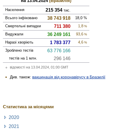
на 13.04.2024
(Бразилія)
Населення
215 354
тис.
Всього інфі­ковано
38 743 918
18,0
%
Смер­тельні випадки
711 380
1,8
%
Виду­жали
36 249 161
93,6
%
Наразі хворіють
1 783 377
4,6
%
Зроблено тестів
63 776 166
тестів на 1 млн.
296 146
відомості на 13.04.2024, 01:00 GMT
Див. також:
вакцинація від коронавірусу в Бразилії
Статистика за місяцями
2020
2021