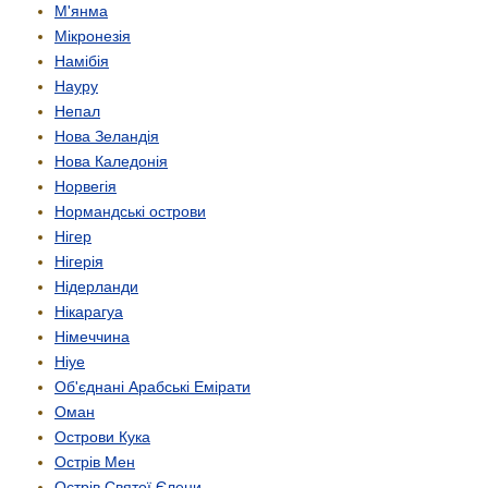
М'янма
Мікронезія
Намібія
Науру
Непал
Нова Зеландія
Нова Каледонія
Норвегія
Нормандські острови
Нігер
Нігерія
Нідерланди
Нікарагуа
Німеччина
Ніуе
Об'єднані Арабські Емірати
Оман
Острови Кука
Острів Мен
Острів Святої Єлени