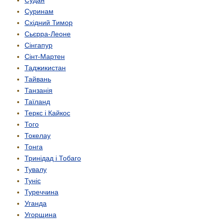
Судан
Суринам
Східний Тимор
Сьєрра-Леоне
Сінгапур
Сінт-Мартен
Таджикистан
Тайвань
Танзанія
Таїланд
Теркс і Кайкос
Того
Токелау
Тонга
Тринідад і Тобаго
Тувалу
Туніс
Туреччина
Уганда
Угорщина