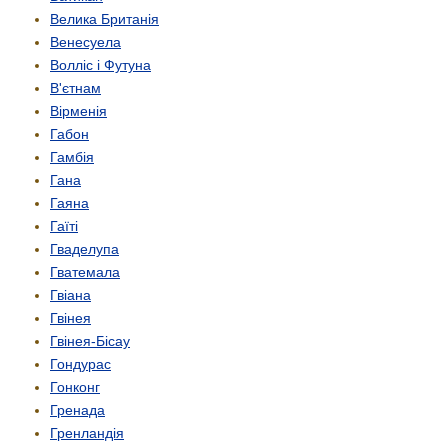
Велика Британія
Венесуела
Волліс і Футуна
В'єтнам
Вірменія
Габон
Гамбія
Гана
Гаяна
Гаїті
Гваделупа
Гватемала
Гвіана
Гвінея
Гвінея-Бісау
Гондурас
Гонконг
Гренада
Гренландія