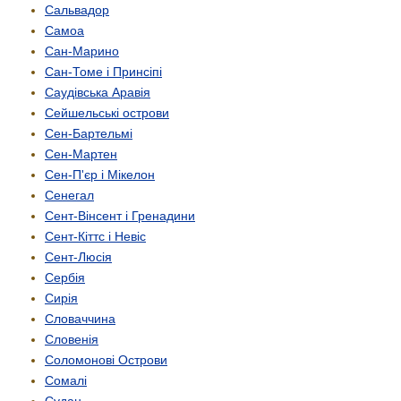
Сальвадор
Самоа
Сан-Марино
Сан-Томе і Принсіпі
Саудівська Аравія
Сейшельські острови
Сен-Бартельмі
Сен-Мартен
Сен-П'єр і Мікелон
Сенегал
Сент-Вінсент і Гренадини
Сент-Кіттс і Невіс
Сент-Люсія
Сербія
Сирія
Словаччина
Словенія
Соломонові Острови
Сомалі