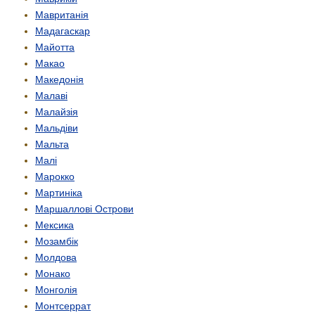
Мавританія
Мадагаскар
Майотта
Макао
Македонія
Малаві
Малайзія
Мальдіви
Мальта
Малі
Марокко
Мартиніка
Маршаллові Острови
Мексика
Мозамбік
Молдова
Монако
Монголія
Монтсеррат