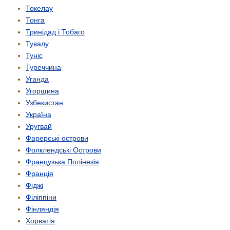
Токелау
Тонга
Тринідад і Тобаго
Тувалу
Туніс
Туреччина
Уганда
Угорщина
Узбекистан
Україна
Уругвай
Фарерські острови
Фолклендські Острови
Французька Полінезія
Франція
Фіджі
Філіппіни
Фінляндія
Хорватія