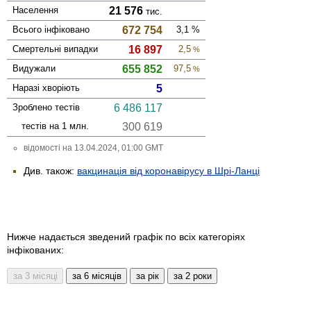
Населення
21 576
тис.
Всього інфі­ковано
672 754
3,1
%
Смер­тельні випадки
16 897
2,5
%
Виду­жали
655 852
97,5
%
Наразі хворіють
5
Зроблено тестів
6 486 117
тестів на 1 млн.
300 619
відомості на 13.04.2024, 01:00 GMT
Див. також:
вакцинація від коронавірусу в Шрі-Ланці
Нижче надається зведений графік по всіх категоріях
інфікованих: