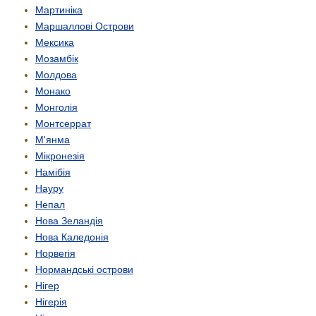
Мартиніка
Маршаллові Острови
Мексика
Мозамбік
Молдова
Монако
Монголія
Монтсеррат
М'янма
Мікронезія
Намібія
Науру
Непал
Нова Зеландія
Нова Каледонія
Норвегія
Нормандські острови
Нігер
Нігерія