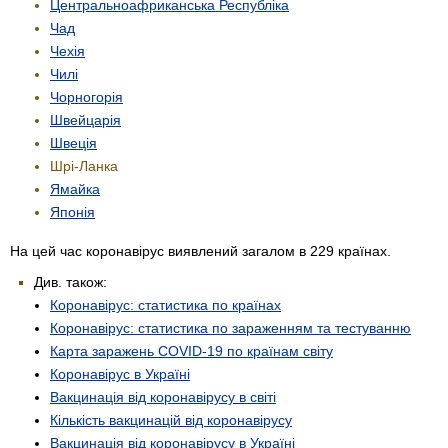
Центрально­африканська Республіка
Чад
Чехія
Чилі
Чорногорія
Швейцарія
Швеція
Шрі-Ланка
Ямайка
Японія
На цей час коронавірус виявлений загалом в 229 країнах.
Див. також:
Коронавірус: статистика по країнах
Коронавірус: статистика по зараженням та тестуванню
Карта заражень COVID-19 по країнам світу
Коронавірус в Україні
Вакцинація від коронавірусу в світі
Кількість вакцинацій від коронавірусу
Вакцинація від коронавірусу в Україні