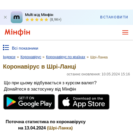
Multi від Мінфін
ВСТАНОВИТИ
(8,9K+)
Всі показники
Індекси
»
Коронавірус
»
Коронавірус по країнах
»
Шрі-Ланка
Коронавірус в Шрі-Ланці
останнє оновлення: 10.05.2024 15:16
Що при цьому відбувається з курсом валют?
Дізнайтеся в застосунку від Мінфін
Поточна статистика по коронавірусу
на 13.04.2024
(Шрі-Ланка)