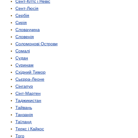
Сент-Кіттс і Невіс
Сент-Люсія
Сербія
Сирія
Словаччина
Словенія
Соломонові Острови
Сомалі
Судан
Суринам
Східний Тимор
Сьєрра-Леоне
Сінгапур
Сінт-Мартен
Таджикистан
Тайвань
Танзанія
Таїланд
Теркс і Кайкос
Того