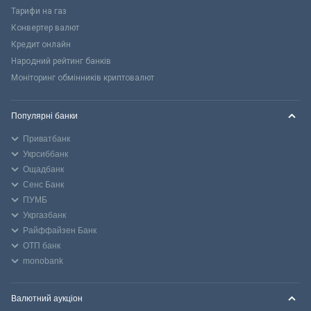
Тарифи на газ
Конвертер валют
Кредит онлайн
Народний рейтинг банків
Моніторинг обмінників криптовалют
Популярні банки
Приватбанк
Укрсиббанк
Ощадбанк
Сенс Банк
ПУМБ
Укргазбанк
Райффайзен Банк
ОТП банк
monobank
Валютний аукціон