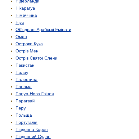
Нідерланди
Нікарагуа
Німеччина
Ніуе
Об'єднані Арабські Емірати
Оман
Острови Кука
Острів Мен
Острів Святої Єлени
Пакистан
Палау
Палестина
Панама
Папуа-Нова Гвінея
Парагвай
Перу
Польща
Португалія
Південна Корея
Південний Судан