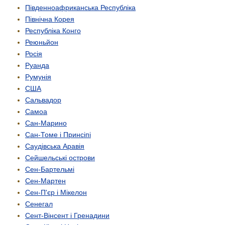
Південно­африканська Республіка
Північна Корея
Республіка Конго
Реюньйон
Росія
Руанда
Румунія
США
Сальвадор
Самоа
Сан-Марино
Сан-Томе і Принсіпі
Саудівська Аравія
Сейшельські острови
Сен-Бартельмі
Сен-Мартен
Сен-П'єр і Мікелон
Сенегал
Сент-Вінсент і Гренадини