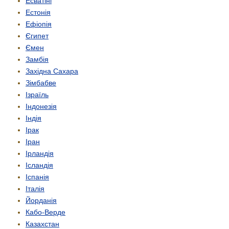
Есватіні
Естонія
Ефіопія
Єгипет
Ємен
Замбія
Західна Сахара
Зімбабве
Ізраїль
Індонезія
Індія
Ірак
Іран
Ірландія
Ісландія
Іспанія
Італія
Йорданія
Кабо-Верде
Казахстан