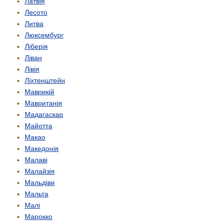
Латвія
Лесото
Литва
Люксембург
Ліберія
Ліван
Лівія
Ліхтенштейн
Маврикій
Мавританія
Мадагаскар
Майотта
Макао
Македонія
Малаві
Малайзія
Мальдіви
Мальта
Малі
Марокко