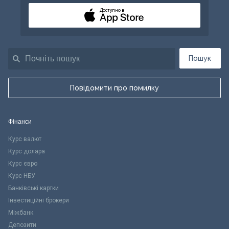
Доступно в
Пошук
Повідомити про помилку
Фінанси
Курс валют
Курс долара
Курс євро
Курс НБУ
Банківські картки
Інвестиційні брокери
Міжбанк
Депозити