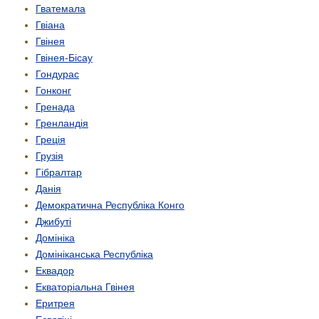
Гватемала
Гвіана
Гвінея
Гвінея-Бісау
Гондурас
Гонконг
Гренада
Гренландія
Греція
Грузія
Гібралтар
Данія
Демократична Республіка Конго
Джибуті
Домініка
Домініканська Республіка
Еквадор
Екваторіальна Гвінея
Еритрея