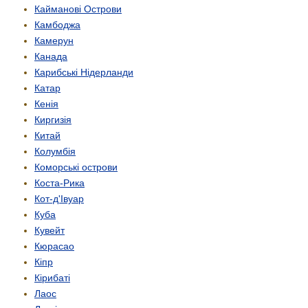
Кайманові Острови
Камбоджа
Камерун
Канада
Карибські Нідерланди
Катар
Кенія
Киргизія
Китай
Колумбія
Коморські острови
Коста-Рика
Кот-д'Івуар
Куба
Кувейт
Кюрасао
Кіпр
Кірибаті
Лаос