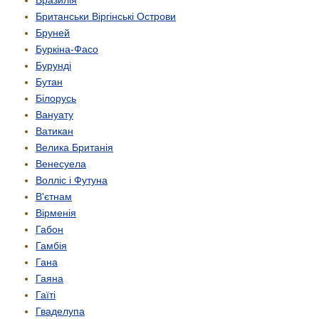
Британськи Віргінські Острови
Бруней
Буркіна-Фасо
Бурунді
Бутан
Білорусь
Вануату
Ватикан
Велика Британія
Венесуела
Волліс і Футуна
В'єтнам
Вірменія
Габон
Гамбія
Гана
Гаяна
Гаїті
Гваделупа