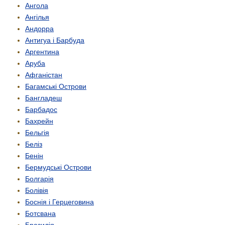
Ангола
Ангілья
Андорра
Антигуа і Барбуда
Аргентина
Аруба
Афганістан
Багамські Острови
Бангладеш
Барбадос
Бахрейн
Бельгія
Беліз
Бенін
Бермудські Острови
Болгарія
Болівія
Боснія і Герцеговина
Ботсвана
Бразилія