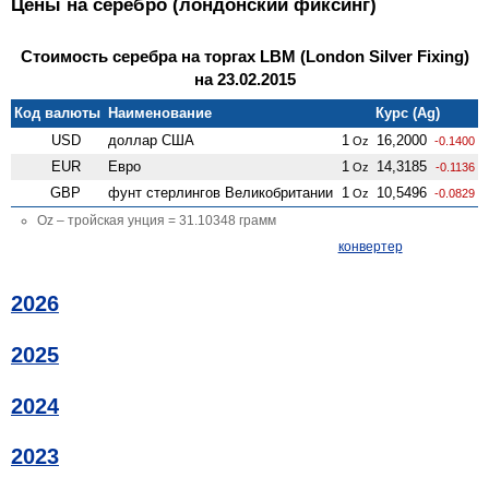
Цены на серебро (лондонский фиксинг)
Стоимость серебра на торгах LBM (London Silver Fixing)
на 23.02.2015
Код валюты
Наименование
Курс (Ag)
USD
доллар США
1
16,2000
Oz
-0.1400
EUR
Евро
1
14,3185
Oz
-0.1136
GBP
фунт стерлингов Велико­британии
1
10,5496
Oz
-0.0829
Oz – тройская унция = 31.10348 грамм
конвертер
2026
2025
2024
2023