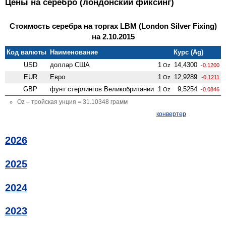
Цены на серебро (лондонский фиксинг)
Стоимость серебра на торгах LBM (London Silver Fixing)
на 2.10.2015
Код валюты
Наименование
Курс (Ag)
USD
доллар США
1
14,4300
Oz
-0.1200
EUR
Евро
1
12,9289
Oz
-0.1211
GBP
фунт стерлингов Велико­британии
1
9,5254
Oz
-0.0846
Oz – тройская унция = 31.10348 грамм
конвертер
2026
2025
2024
2023